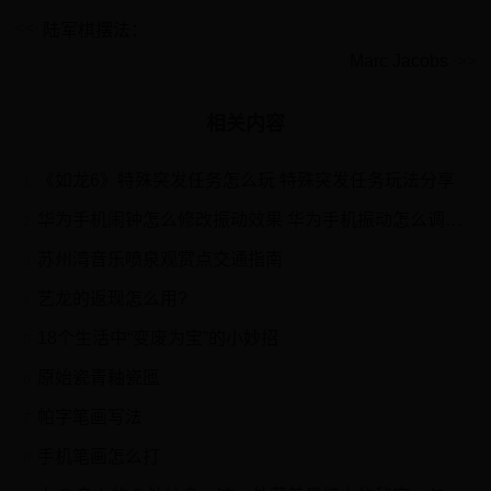
陆军棋摆法：
Marc Jacobs
相关内容
《如龙6》特殊突发任务怎么玩 特殊突发任务玩法分享
1
华为手机闹钟怎么修改振动效果 华为手机振动怎么调整？
2
苏州湾音乐喷泉观赏点交通指南
3
艺龙的返现怎么用?
4
18个生活中“变废为宝”的小妙招
5
原始瓷青釉瓷匜
6
帕字笔画写法
7
手机笔画怎么打
8