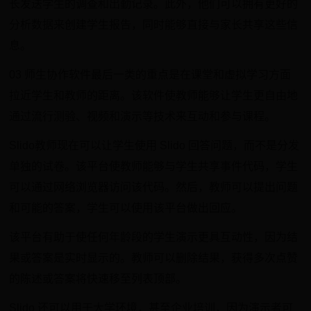
长发送学生的调查和出勤记录。此外，他们可以拥有更好的
分析数据来创建学生报告，同时能够直接与家长共享这些信
息。
03 师生协作软件最后一类的重点是在课堂和虚拟学习方面
拉近学生和教师的距离。该软件使教师能够让学生更自由地
通过流行测验、视频和演示等技术来互动和参与课程。
Slido教师现在可以让学生使用 Slido 回答问题，而不是分发
单独的试卷。该平台使教师能够与学生共享事件代码，学生
可以通过网络浏览器访问该代码。然后，教师可以提出问题
和可能的答案，学生可以使用该平台做出回应。
该平台有助于使任何年龄段的学生演示更具互动性，因为结
果或答案是实时显示的。教师可以删除结果，获得多次点赞
的陈述或答案将快速移至列表顶部。
Slido 还可以用于大学环境，甚至企业培训，因为演示者可