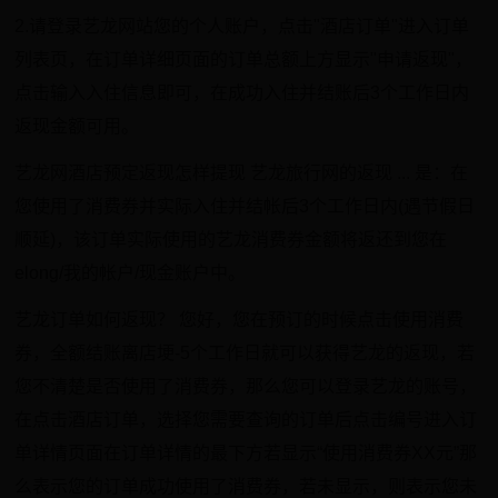
2.请登录艺龙网站您的个人账户，点击"酒店订单"进入订单
列表页，在订单详细页面的订单总额上方显示"申请返现"，
点击输入入住信息即可，在成功入住并结账后3个工作日内
返现金额可用。
艺龙网酒店预定返现怎样提现 艺龙旅行网的返现 ... 是：在
您使用了消费券并实际入住并结帐后3个工作日内(遇节假日
顺延)，该订单实际使用的艺龙消费券金额将返还到您在
elong/我的帐户/现金账户中。
艺龙订单如何返现？ 您好，您在预订的时候点击使用消费
券，全额结账离店埂-5个工作日就可以获得艺龙的返现，若
您不清楚是否使用了消费券，那么您可以登录艺龙的账号，
在点击酒店订单，选择您需要查询的订单后点击编号进入订
单详情页面在订单详情的最下方若显示“使用消费券XX元”那
么表示您的订单成功使用了消费券，若未显示，则表示您未