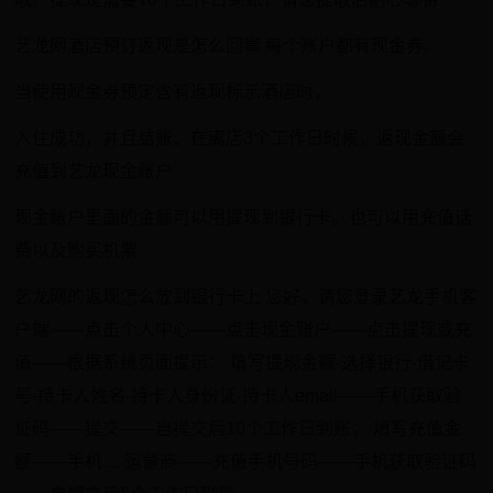
艺龙网酒店预订返现是怎么回事 每个账户都有现金券。
当使用现金券预定含有返现标示酒店时，
入住成功，并且结账、在离店3个工作日时候，返现金额会
充值到艺龙现金账户
现金账户里面的金额可以用提现到银行卡。也可以用充值话
费以及购买机票
艺龙网的返现怎么放到银行卡上 您好，请您登录艺龙手机客
户端——点击个人中心——点击现金账户——点击提现或充
值——根据系统页面提示： 填写提现金额-选择银行-借记卡
号-持卡人姓名-持卡人身份证-持卡人email——手机获取验
证码——提交——自提交后10个工作日到账； 填写充值金
额——手机 ... 运营商——充值手机号码——手机获取验证码