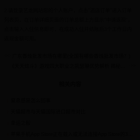
2.请登录艺龙网站您的个人账户，点击"酒店订单"进入订单
列表页，在订单详细页面的订单总额上方显示"申请返现"，
点击输入入住信息即可，在成功入住并结账后3个工作日内
返现金额可用。
广东香烛批发市场在哪里(全国有哪些香烛批发市场？)
《天天炫斗》游戏四大职业之凯瑟琳优势解析 揭秘凯瑟琳的无敌之处
相关内容
窒息感是怎么回事
1
天猫超市与天猫国际进口超市对比
2
幸运之骰
3
苹果手机App Store正在载入或无法连接App Store的3种解决办法？
4