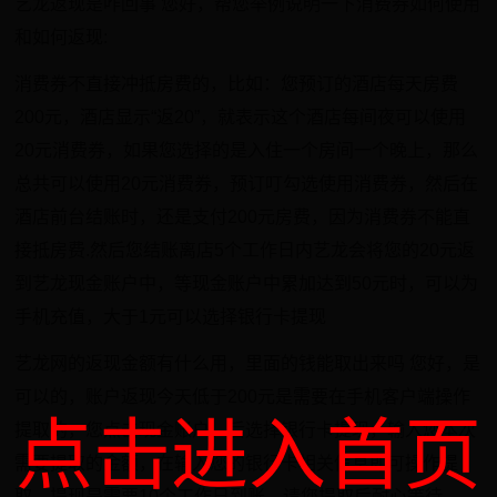
艺龙返现是咋回事 您好，帮您举例说明一下消费券如何使用
和如何返现:
消费券不直接冲抵房费的，比如：您预订的酒店每天房费
200元，酒店显示“返20”，就表示这个酒店每间夜可以使用
20元消费券，如果您选择的是入住一个房间一个晚上，那么
总共可以使用20元消费券，预订叮勾选使用消费券，然后在
酒店前台结账时，还是支付200元房费，因为消费券不能直
接抵房费.然后您结账离店5个工作日内艺龙会将您的20元返
到艺龙现金账户中，等现金账户中累加达到50元时，可以为
手机充值，大于1元可以选择银行卡提现
艺龙网的返现金额有什么用，里面的钱能取出来吗 您好，是
可以的，账户返现今天低于200元是需要在手机客户端操作
点击进入首页
提取的，您点击现金账户，后选择银行卡提现，输入您本次
需要提取的金额，在输入您的银行卡相关信息即可操作提
取。提现是需要10个工作日到账，请您提取后耐心等待