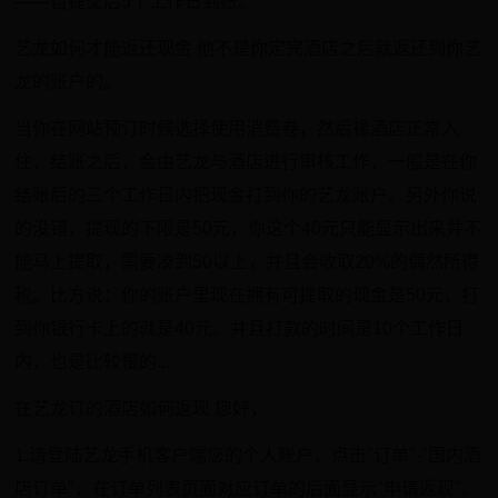
——自提交后5个工作日到账。
艺龙如何才能返还现金 他不是你定完酒店之后就返还到你艺
龙的账户的。
当你在网站预订时候选择使用消费卷，然后禒酒店正常入
住，结账之后，会由艺龙与酒店进行审核工作，一般是在你
结账后的三个工作日内把现金打到你的艺龙账户。另外你说
的没错，提现的下限是50元，你这个40元只能显示出来并不
能马上提取，需要凑到50以上，并且会收取20%的偶然所得
税。比方说：你的账户里现在拥有可提取的现金是50元，打
到你银行卡上的就是40元。并且打款的时间是10个工作日
内，也是比较慢的...
在艺龙订的酒店如何返现 您好，
1.请登陆艺龙手机客户端您的个人账户，点击"订单"-"国内酒
店订单"，在订单列表页面对应订单的后面显示"申请返现"。