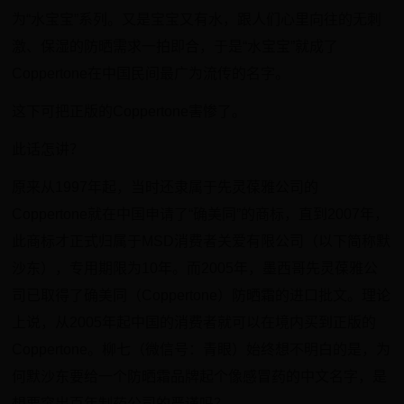
为“水宝宝”系列。又是宝宝又有水，跟人们心里向往的无刺
激、保湿的防晒需求一拍即合，于是“水宝宝”就成了
Coppertone在中国民间最广为流传的名字。
这下可把正版的Coppertone害惨了。
此话怎讲？
原来从1997年起，当时还隶属于先灵葆雅公司的
Coppertone就在中国申请了“确美同”的商标，直到2007年，
此商标才正式归属于MSD消费者关爱有限公司（以下简称默
沙东），专用期限为10年。而2005年，墨西哥先灵葆雅公
司已取得了确美同（Coppertone）防晒霜的进口批文。理论
上说，从2005年起中国的消费者就可以在境内买到正版的
Coppertone。柳七（微信号：青眼）始终想不明白的是，为
何默沙东要给一个防晒霜品牌起个像感冒药的中文名字，是
想要突出百年制药公司的严谨吗？