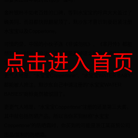
金杯银杯不如老百姓的口碑，等到水宝宝的呼声大大盖过了
确美同，而且都快掀翻屋顶了，默沙东才意识到要赶紧注册
水宝宝以及Coppertone。
可惜的是，中国的小伙子连《非诚勿扰》、《芈月传》都能
想到第一时间去抢注，怎么可能漏掉这么好听的名字“水宝
点击进入首页
宝”？
更气人地是，“水宝宝Coppertone”、“水宝宝WATER BABY”
都能被人抢注，默沙东自己申请注册的“水宝宝WATER
BABIES”商标竟然被驳回了。
更更气人地是，“水宝宝Coppertone”注册的还是第三大类，
其中就包括防晒产品。所以当你买到标称“水宝宝
Coppertone”的防晒霜时，你买到的可能是浙江某商贸公司
出品/监制的防晒霜。