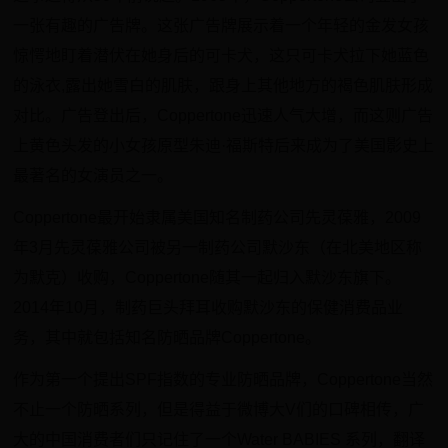
一张有趣的广告牌。这张广告牌展示着一个年轻的金发女孩
惊愕地盯着潜伏在她身后的可卡犬，这只可卡犬拉下她蓝色
的泳衣,露出她雪白的肌肤，跟身上其他地方的褐色肌肤形成
对比。广告登出后，Coppertone迅速人气大增，而这则广告
上黄色头发的小女孩原型朱迪·福斯特后来成为了美国影史上
最著名的女演员之一。
Coppertone最开始隶属美国知名制药公司先灵葆雅，2009
年3月先灵葆雅公司被另一制药公司默沙东（在北美地区称
为默克）收购，Coppertone随其一起归入默沙东旗下。
2014年10月，制药巨头拜耳收购默沙东的保健消费品业
务，其中就包括知名防晒品牌Coppertone。
作为第一个提出SPF指数的专业防晒品牌，Coppertone当然
不止一个防晒系列，但是得益于微博大V们的口碑相传，广
大的中国消费者们只记住了一个Water BABIES 系列，翻译