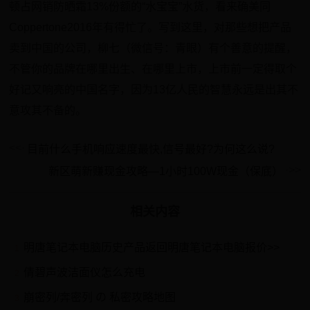
顿占网销防晒霜13%份额的“水宝宝”水货，看来确美同
Coppertone2016年有得忙了。写到这里，对那些想把产品
卖到中国的公司，柳七（微信号：青眼）有个善意的提醒，
不管你的品牌在哪里出生、在哪里上市，上市前一定得取个
好记又响亮的中国名字，因为13亿人民的智慧永远是出其不
意攻其不备的。
目前什么手机响应速度最快,信号最好?为何这么说?
新区萌新赚现金攻略—1小时100W现金（保底）
相关内容
明唐笔记本电脑历史产品返回明唐笔记本电脑报价>>
1
倩碧声波洁面仪怎么充电
2
崩密列/奔密列 の 私密攻略地图
3