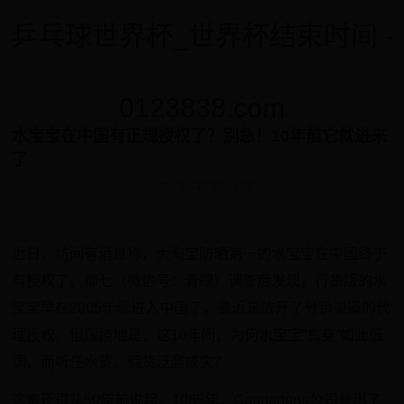
乒乓球世界杯_世界杯结束时间 -
0123838.com
水宝宝在中国有正规授权了？别急！10年前它就进来
了
2025-05-31 20:51:02
近日，坊间有消息称，大淘宝防晒第一的水宝宝在中国终于
有授权了。柳七（微信号：青眼）调查后发现，行货版的水
宝宝早在2005年就进入中国了，最近是放开了分销渠道的代
理授权。但蹊跷地是，这10年间，为何水宝宝“真身”如此低
调，而听任水货、假货泛滥成灾？
这事还得从50年前说起。1965年，Coppertone公司登出了