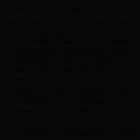
接下来的日子，水宝宝，不，确美同怎么过？
如果你以为年销售几千亿人民币的大公司会被一个商标权难
住，那就太天真了。柳七（微信号：青眼）得到一个确切的
消息，除了授权聚美优品为确美同Coppertone在中国销售平
台，拜耳医药已谨慎放开中国分销渠道的代理，分别为北京
芭莎拉化妆品有限公司和广州某公司。芭莎拉负责线上和华
北区域线下网点分销，广州这家公司目前主要负责华北以外
的区域线下分销。
由于确美同Coppertone在线上被一致叫成水宝宝，鱼龙混
杂，所以按照芭莎拉的计划，将从线下开始做，以百货、高
端超市和精品化妆品店为主。目前确美同Coppertone在中国
市场已有3个进口SKU，到4月份会再增加3个进口SKU。
一边小心谨慎地开网点，一边紧锣密鼓地打假，一边还得整