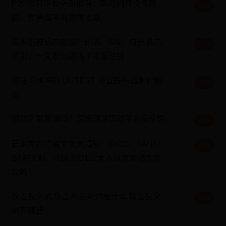
P2P借貸平台全面指南：香港網貸投資風
GO
險、監管與平台選擇攻略
买表别被机芯忽悠！ETA、SW、自产机芯
GO
区别，一文帮你避坑不花冤枉钱
和弦 CHORD QUTEST 外置解码器测评报
GO
告
网贷之星靠谱吗？深度测评理财平台安全性
GO
日本夾娃娃機文化大揭秘！GiGO、TAITO
GO
STATION、ROUND1三大人氣遊樂場完整
攻略✨
攻击反义词,攻击的反义词是什么,攻击反义
GO
词有哪些