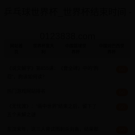
乒乓球世界杯_世界杯结束时间 -
0123838.com
网站首
世界杯意大
中国篮球世
中国对巴西世
页
利
界杯
界杯
《说文解字》第855课：《曹全碑》中的“朐
GO
忍”，朐该如何读？
热门游戏网站排名
GO
《无忧渡》：“画中世界”结束之后，留下了
GO
五个未解之谜
东汉末年，这三人曾试图刺杀刘备，结果都
GO