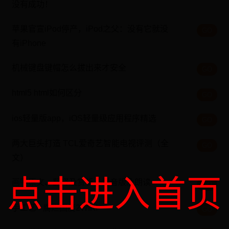
没有成功！
苹果官宣iPod停产，iPod之父：没有它就没
GO
有iPhone
机械键盘键帽怎么拔出来才安全
GO
html5 html如何区分
GO
ios轻量版app，iOS轻量级应用程序精选
GO
两大巨头打造 TCL爱奇艺智能电视评测（全
GO
文）
点击进入首页
画鸭原文、翻译及赏析、拼音版及朗读
GO
手工艺 - 腐烂国度2WIKI
GO