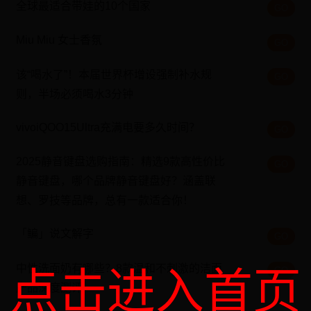
全球最适合带娃的10个国家
GO
Miu Miu 女士香氛
GO
该“喝水了”！本届世界杯增设强制补水规
GO
则，半场必须喝水3分钟
vivoiQOO15Ultra充满电要多久时间？
GO
2025静音键盘选购指南：精选9款高性价比
GO
静音键盘，哪个品牌静音键盘好？涵盖联
想、罗技等品牌，总有一款适合你！
「鳊」说文解字
GO
中性洗面奶有哪些？8款温和不刺激的洁面
点击进入首页
GO
产品深度测评