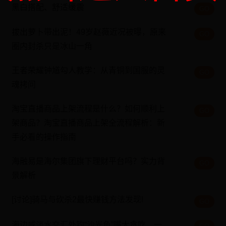
黑白搭配、舒适缓震
GO
拔出萝卜带出泥！49岁赵薇近况被曝，原来
GO
圈内封杀只是冰山一角
王者荣耀钟馗勾人教学：从青铜到国服的灵
GO
魂拷问
淘宝直播商品上架流程是什么？如何顺利上
GO
架商品？淘宝直播商品上架全流程解析：新
手必看的操作指南
海融易是海尔集团旗下理财平台吗？实力背
GO
景解析
[讨论]骑马与砍杀2最快赚钱方法发现!
GO
海边咸淡水交汇处钓“沙光鱼”嘴大贪吃，一