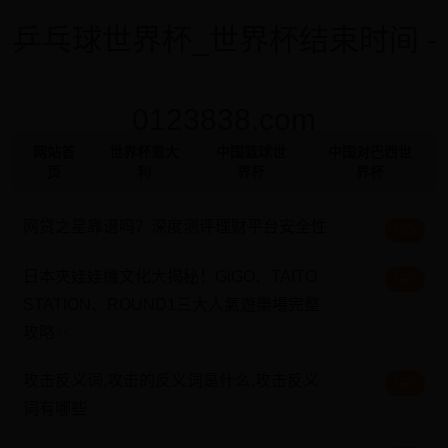
乒乓球世界杯_世界杯结束时间 -
0123838.com
网站首
世界杯意大
中国篮球世
中国对巴西世
页
利
界杯
界杯
网贷之星靠谱吗？深度测评理财平台安全性
GO
日本夾娃娃機文化大揭秘！GiGO、TAITO
GO
STATION、ROUND1三大人氣遊樂場完整
攻略✨
攻击反义词,攻击的反义词是什么,攻击反义
GO
词有哪些