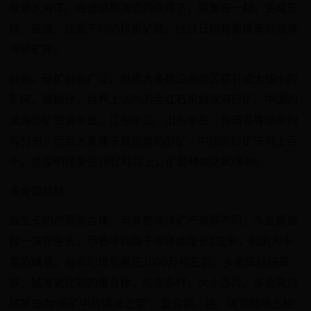
径进入海洋。在波浪和海流的作用下，聚集在一起，变成形
状、密度、比重不同的珍贵矿藏，经过日积月累逐渐形成滨
海砂矿床。
分布。砂矿分布广泛，世界大多数沿海地区都有或大或小的
矿床。据统计，世界上90%的金红石来自滨海砂矿。中国的
滨海砂矿资源丰富，辽东半岛、山东半岛、台湾岛等沿岸均
有分布，而且大多属于复合型的砂矿。中国的砂矿床有上百
个，总探明储量在16亿吨以上，矿藏种类达60多种。
多金属结核
会生长的资源集合体。与其他海洋矿产资源不同，多金属结
核一直在生长，尽管平均每千年才会增长1毫米，但因为丰
富的储量，每年的增长量在1000万吨左右。多金属结核是
铁、锰等氧化物的集合体，形态多样，大小各异。多金属结
核被誉为“海矿中的镇海之宝”，富含铜、钴、镍等陆地上相