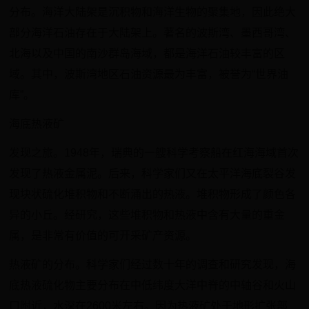
分布。海洋大陆架是沉积物和海洋生物的聚集地，因此绝大
部分海洋石油存在于大陆架上。著名的波斯湾、墨西哥湾、
北海以及中国的南沙群岛海域，都是海洋石油较丰富的区
域。其中，波斯湾地区石油资源最为丰富，被誉为“世界油
库”。
海底热液矿
发现之旅。1948年，瑞典的一艘科学考察船在红海海域首次
发现了热液金属泥。后来，科学家们又在太平洋海底裂谷发
现块状硫化堆积物和不断涌出的热液。堆积物形成了颜色各
异的小丘。经研究，这些堆积物和热液中含有大量的重金
属，是非常有价值的可开采矿产资源。
热液矿的分布。科学家们经过数十年的调查和研究发现，海
底热液硫化物主要分布在中低纬度大洋中脊的中轴谷和火山
口附近，水深在2600米左右。因为热液矿处于地形扩张部