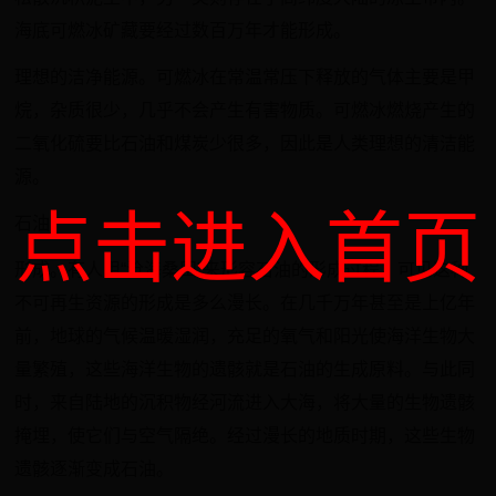
海底可燃冰矿藏要经过数百万年才能形成。
理想的洁净能源。可燃冰在常温常压下释放的气体主要是甲
烷，杂质很少，几乎不会产生有害物质。可燃冰燃烧产生的
二氧化硫要比石油和煤炭少很多，因此是人类理想的清洁能
源。
点击进入首页
石油
形成。有人用“沧海桑田”来形容石油的形成过程，可见这种
不可再生资源的形成是多么漫长。在几千万年甚至是上亿年
前，地球的气候温暖湿润，充足的氧气和阳光使海洋生物大
量繁殖，这些海洋生物的遗骸就是石油的生成原料。与此同
时，来自陆地的沉积物经河流进入大海，将大量的生物遗骸
掩埋，使它们与空气隔绝。经过漫长的地质时期，这些生物
遗骸逐渐变成石油。