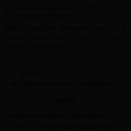
位，这些地区热液活动比较频繁，所以能够确定海洋构造活
动区是海底热液矿发育的主要场所。
海洋真是一个巨大的宝库，里面蕴含着巨大的资源，可以缓
解陆地资源紧缺的现状。也许，海洋中还有未被人类发现的
其他资源，等待着大家去发现它们。
/ end
怎么关闭360安全卫士
中醫上說的“玄脈”是指什麼意思? 弦脈特征為脈來繃急彈指狀如牽繩轉索
相关内容
慧算账工资福利待遇怎么样？从9方面为你解读
1
《PUBG LITE》地区不可使用 IP锁区封禁解决办法
2