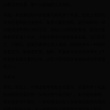
对匮乏的资源，是十分紧缺的工业原料。
形成。多金属结核中的金属元素有多个来源。陆地上的岩石
风化后会释放出含有铁、锰等元素的物质，这些物质的一部
分被河流带到大海后沉淀；海底火山的喷发使铁、锰等元素
随着岩浆涌入大海；浮游生物体内含有微量金属，当它们死
亡、分解后，金属元素随之进入海水。锰结核还有一种物质
来源方式，那就是宇宙。据称，宇宙每年会给地球带来上千
吨富含金属元素的尘埃，这些尘埃也是多金属结核的来源途
径之一。
可燃冰
类型。实际上，可燃冰是甲烷和水在高压、低温条件下结晶
形成的固态混合物（又叫天然气水合物）。有关研究表明，
受形成条件的限制，一类可燃冰存在于具有高压条件的海底
松散沉积泥土中，另一类则存在于高纬度大陆的冻土带内。