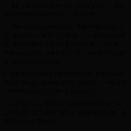
4、废旧毛笔巧除家电缝隙的灰尘：用布不宜擦净，可将废
旧的毛笔用来清除缝隙里的灰尘，非常方便。
5、残姜巧除白背心上的黑斑方法：煮菜时一整块姜在切完
后，总会有那么一些残余姜边角料剩下，这些残姜也能有用
途。可把这些姜捣烂放锅内按姜水2:1的比例，加水煮沸，
稍凉后倒入洗衣盆，浸泡白背心十分钟，再反复揉搓几遍即
可除去白背心上的黑斑方法。
6、用废药瓶上的橡皮盖子制作实用搓衣板：将废药瓶上的
橡皮盖子搜集起，按纵横交错位置，将橡皮盖子一排排钉在
一块长方形木板上（钉子要钉在盖子凹陷处）。
7、用完的香水瓶、化妆水瓶：使衣物香气袭人方法：将用
完的香水瓶、化妆水瓶等的盖打开，放在衣箱或衣柜里。这
样就会让衣物变得香喷喷。