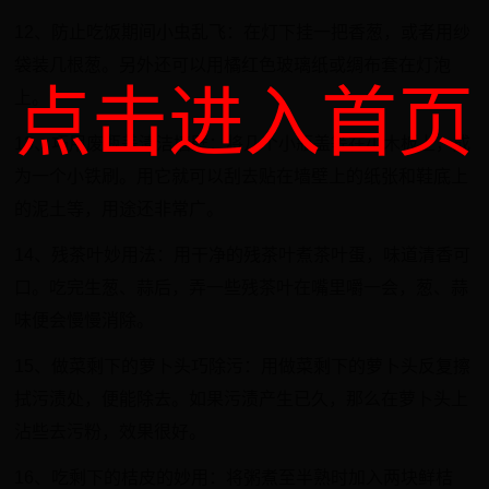
12、防止吃饭期间小虫乱飞：在灯下挂一把香葱，或者用纱
袋装几根葱。另外还可以用橘红色玻璃纸或绸布套在灯泡
点击进入首页
上。
13、巧用废瓶盖清洁墙壁：将几个小瓶盖等在小木板上，成
为一个小铁刷。用它就可以刮去贴在墙壁上的纸张和鞋底上
的泥土等，用途还非常广。
14、残茶叶妙用法：用干净的残茶叶煮茶叶蛋，味道清香可
口。吃完生葱、蒜后，弄一些残茶叶在嘴里嚼一会，葱、蒜
味便会慢慢消除。
15、做菜剩下的萝卜头巧除污：用做菜剩下的萝卜头反复擦
拭污渍处，便能除去。如果污渍产生已久，那么在萝卜头上
沾些去污粉，效果很好。
16、吃剩下的桔皮的妙用：将粥煮至半熟时加入两块鲜桔