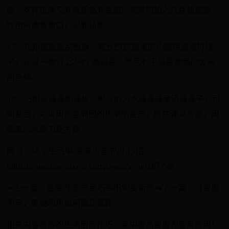
皮，这样生津又开胃还格外香甜。沏茶时加入几丝桔皮条，
饮用时清香爽口，润肺祛痰。
17、巧用废瓶盖刮鱼鳞：取长约15厘米的小圆棒或者竹筷
子，在其一端钉上2-4个酒瓶盖。然后利用瓶盖端面的齿来
刮鱼鳞。
18、巧用废瓶盖削姜皮：喝完的汽水瓶盖或者酒瓶盖子，可
别乱丢，可以用瓶盖周围的齿来削姜皮，既快速又方便，用
起来比水果刀还方便。
网址：18个生活中“变废为宝”的小妙招
https://www.yuejiaxmz.com/news/view/167726
⬅️上一篇：变废为宝 居民巧手旧物变新颜➡️下一篇：【变废
为宝，废物利用如何撬动循环
相关内容奇妙的生活厨房技巧：家中废品变废为宝有妙用！