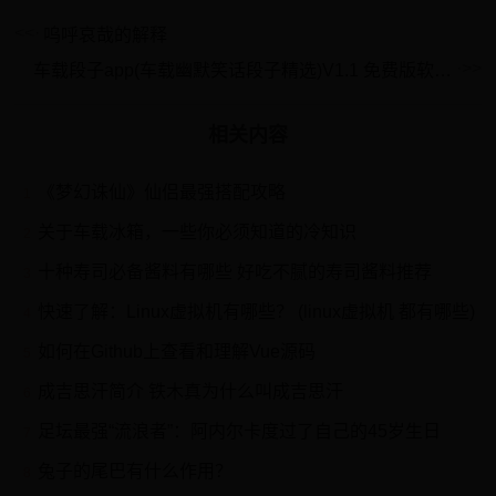
呜呼哀哉的解释
车载段子app(车载幽默笑话段子精选)V1.1 免费版软件下载
相关内容
《梦幻诛仙》仙侣最强搭配攻略
1
关于车载冰箱，一些你必须知道的冷知识
2
十种寿司必备酱料有哪些 好吃不腻的寿司酱料推荐
3
快速了解：Linux虚拟机有哪些？ (linux虚拟机 都有哪些)
4
如何在Github上查看和理解Vue源码
5
成吉思汗简介 铁木真为什么叫成吉思汗
6
足坛最强“流浪者”：阿内尔卡度过了自己的45岁生日
7
兔子的尾巴有什么作用？
8