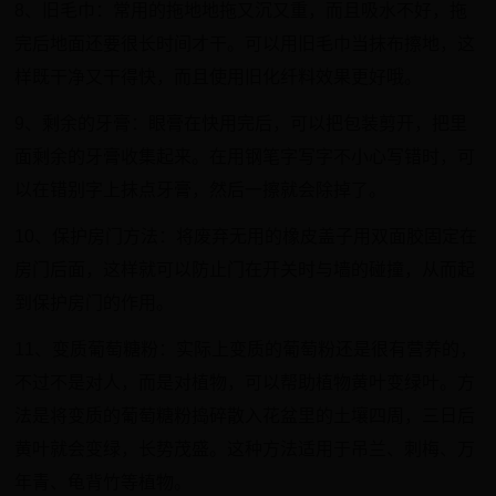
8、旧毛巾：常用的拖地地拖又沉又重，而且吸水不好，拖
完后地面还要很长时间才干。可以用旧毛巾当抹布擦地，这
样既干净又干得快，而且使用旧化纤料效果更好哦。
9、剩余的牙膏：眼膏在快用完后，可以把包装剪开，把里
面剩余的牙膏收集起来。在用钢笔字写字不小心写错时，可
以在错别字上抹点牙膏，然后一擦就会除掉了。
10、保护房门方法：将废弃无用的橡皮盖子用双面胶固定在
房门后面，这样就可以防止门在开关时与墙的碰撞，从而起
到保护房门的作用。
11、变质葡萄糖粉：实际上变质的葡萄粉还是很有营养的，
不过不是对人，而是对植物，可以帮助植物黄叶变绿叶。方
法是将变质的葡萄糖粉捣碎散入花盆里的土壤四周，三日后
黄叶就会变绿，长势茂盛。这种方法适用于吊兰、刺梅、万
年青、龟背竹等植物。