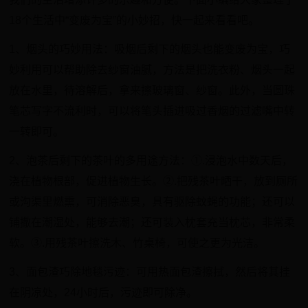
18个生活中“变废为宝”的小妙招，快一起来看看吧。
1、烟头的巧妙用法：吸烟后剩下的烟头也能变废为宝，巧
妙利用可以帮助除去纱窗油腻，方法是把洗衣粉、烟头一起
放在水里，待溶解后，拿来擦玻璃窗、纱窗。此外，当圆珠
笔芯写字不流利时，可以将笔头插进吸过香烟的过滤嘴中转
一转即可。
2、泡茶后剩下的茶叶的多用途方法：①.浸泡水中数天后，
浇在植物根部，促进植物生长。②.把残茶叶晒干，放到厕所
或沟渠里燃熏，可消除恶臭，具有驱除蚊蝇的功能；还可以
铺撒在潮湿处，能够去潮；还可装入枕套充当枕芯，非常柔
软。③.用残茶叶擦洗木、竹桌椅，可使之更为光洁。
3、面包渣巧除地毯污迹：可用热面包渣擦拭，然后将其挂
在阴凉处，24小时后，污迹即可除净。