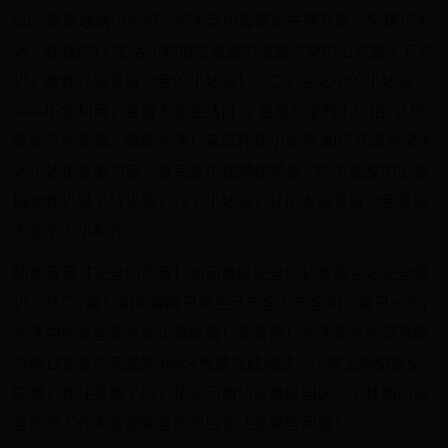
50个家居收纳小妙招，把生活中零碎的东西变废为宝精巧生
活，你我同行”生活小妙招之变废为宝篇不穿的旧衣服千万别
扔，教你几招变废为宝的小妙招！（二）生活中的小妙招
——旧物利用，变废为宝生活|十个变废为宝的小妙招~让你
轻松节约资源、低碳生活！家庭环保小妙招 如何变废为宝生
活小妙招变废为宝，看完这个视频你学会了吗不能穿的旧衣
服被你扔进了垃圾箱？几个小妙招，让旧衣服变废为宝变废
为宝手工小制作
随便看看【安全防范有】如何做好安全防护寒假生活安全常
识（热门7篇）如何保障日常生活安全？安全知识每日一学|
生活中的这些安全知识请收藏！很管用！生活安全防范攻略
节假日安全防范通知.docx 免费在线阅读六个常见网络安全
隐患，你注意到了吗？桥头河镇切实做好国庆、中秋期间安
全防范工作大数据安全防范应该注意哪些问题？