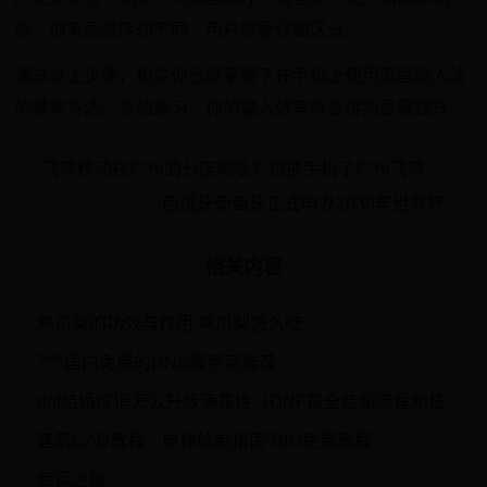
似，但笔画顺序却不同，用户需要仔细区分。
通过以上步骤，相信你已经掌握了在手机上使用笔画输入法
的基本方法。多加练习，你的输入效率将会得到显著提升。
飞鸿移动在广州的分店地址？想换手机了广州飞鸿移动 中华广场总店 手机质量怎么样
西班牙葡萄牙正式申办2030年世界杯
相关内容
鸡爪梨的功效与作用 鸡爪梨怎么吃
1
7个国内免费的DNS服务商推荐
2
dnf结婚戒指怎么升级满属性（DNF最全结婚流程和技巧详解）
3
建筑CAD教程：电梯绘制指南-BIM免费教程
4
幸运之骰
5