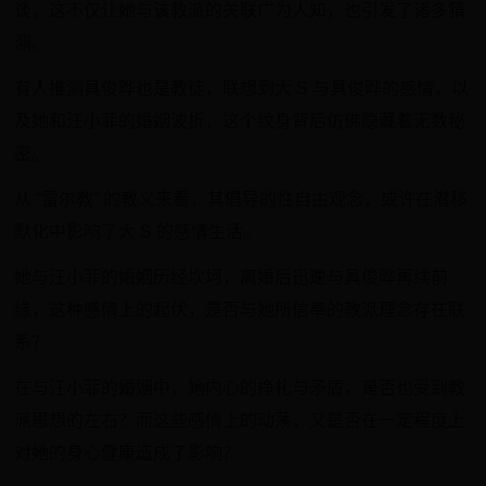
谈，这不仅让她与该教派的关联广为人知，也引发了诸多猜
测。
有人推测具俊晔也是教徒，联想到大 S 与具俊晔的感情，以
及她和汪小菲的婚姻波折，这个纹身背后仿佛隐藏着无数秘
密。
从 “雷尔教” 的教义来看，其倡导的性自由观念，或许在潜移
默化中影响了大 S 的感情生活。
她与汪小菲的婚姻历经坎坷，离婚后迅速与具俊晔再续前
缘，这种感情上的起伏，是否与她所信奉的教派理念存在联
系？
在与汪小菲的婚姻中，她内心的挣扎与矛盾，是否也受到教
派思想的左右？而这些感情上的动荡，又是否在一定程度上
对她的身心健康造成了影响？