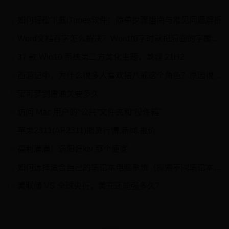
如何轻松下载iTunes软件：简单步骤指南与常见问题解析
1
Word文档吞字怎么解决？Word加字时就把后面的字覆盖了解决方法
2
37 款 Win10 系统第三方美化主题，兼容 21H2
3
西游记中，为什么很多人喜欢猪八戒这个角色？原因很简单
4
宝可梦剑盾通关要多久
5
访问 Mac 用户的“公共”文件夹和“投件箱”
6
苹果2311(AP2311)期货行情,新闻,报价
7
福利满满！涡阳县ktv 那个便宜
8
如何选择适合自己的笔记本电脑系统（探索不同笔记本电脑系统的优缺点）
9
​美联储 VS 全球央行，美元还能强多久？
10