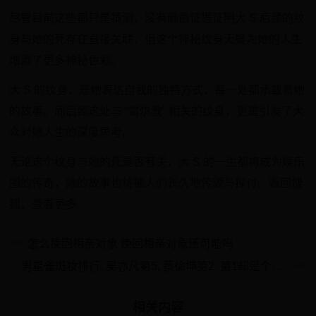
尽管目前这些都只是猜测，没有确凿证据证明大 S 后颈的纹
身与她的死存在直接关联，但这个神秘纹身无疑为她的人生
增添了更多神秘色彩。
大 S 的纹身，是她表达自我的独特方式，每一处都承载着她
的故事。而后颈这处与 “雷尔教” 相关的纹身，更是引发了大
众对她人生的深度思考。
无论这个纹身与她的死是否有关，大 S 的一生都将成为娱乐
圈的传奇，她的故事也将被人们长久地传颂与探讨。返回搜
狐，查看更多
怎么挽回相亲对象 挽回相亲对象还可能吗
男星雀斑妆排行, 吴亦凡第5, 蔡徐坤第2, 第1却是个韩国明星
相关内容