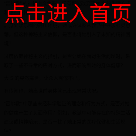
“雷尔教” 的神秘主义色彩，极有可能改变了大 S 的生活方式
点击进入首页
和精神寄托
。身处娱乐圈的高压环境，她或许试图从教派中寻求心灵慰
藉。但这种神秘主义信仰，是否也将她引入了未知的精神困
境？
过度依赖神秘主义的指引，是否让她在面对生活问题时，采
取了一些不寻常的应对方式，进而影响到她的身体健康？
大 S 的突然离世，让众人震惊不已。
有传闻称，她离世前身体就已出现异常状况。
“雷尔教” 中那些未经科学验证的理念和行为方式，是否对她
的健康产生了负面作用？例如，教派中可能存在的特殊生活
建议或精神暗示，是否干扰了她正常的医疗保健和生活规
律？