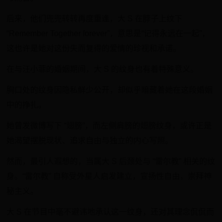
后来，他们兜兜转转再度重逢，大 S 在脖子上纹下
“Remember Together forever”，意思是“记得永远在一起”，
这也许是她对这份失而复得的爱情的珍视和承诺。
在与汪小菲的婚姻期间，大 S 的纹身也有着特殊意义。
胸口处的纹身因隐私鲜少公开，却似乎暗藏着她在这段婚姻
中的挣扎。
她曾发微博写下 “翅膀”，而左侧肩膀的翅膀纹身，或许正是
她渴望摆脱现状、追求自由与独立的内心写照。
然而，最引人遐想的，当属大 S 后颈处与 “雷尔教” 相关的纹
身。“雷尔教” 自称受外星人启发建立，宣扬性自由，崇拜神
秘主义。
大 S 在节目中毫不避讳地承认这一纹身，还对其理念侃侃而