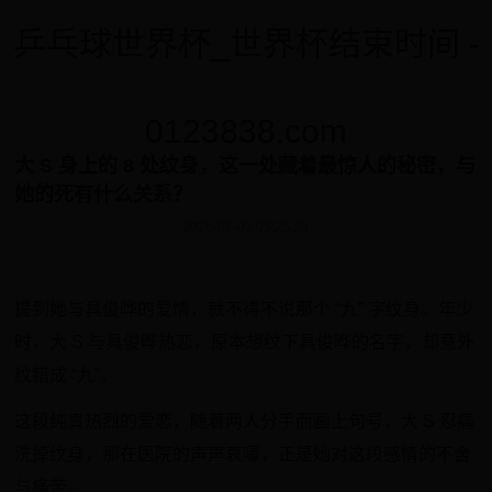
乒乓球世界杯_世界杯结束时间 -
0123838.com
大 S 身上的 8 处纹身，这一处藏着最惊人的秘密，与
她的死有什么关系？
2025-07-03 05:25:28
提到她与具俊晔的爱情，就不得不说那个 “九” 字纹身。年少
时，大 S 与具俊晔热恋，原本想纹下具俊晔的名字，却意外
纹错成 “九”。
这段纯真热烈的爱恋，随着两人分手而画上句号，大 S 忍痛
洗掉纹身，那在医院的声声哀嚎，正是她对这段感情的不舍
与痛苦。