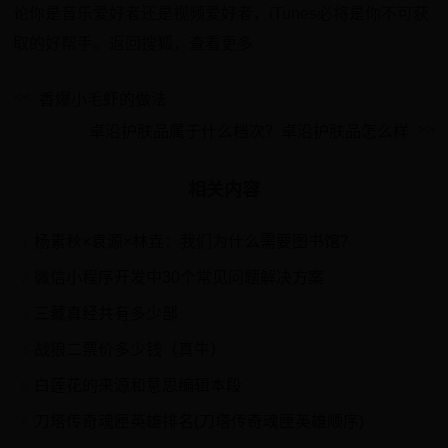
论你是音乐爱好者还是视频爱好者，iTunes必将是你不可获
取的好帮手。返回搜狐，查看更多
香爆小毛虾的做法
卓沿护肤品属于什么档次？卓沿护肤品怎么样
相关内容
杨素秋×袁源×林垚：我们为什么需要图书馆？
1
微信小程序开发中30个常见问题解决方案
2
三藏真经共有多少部
3
战狼二票价多少钱（真牛）
4
白莲花的来源和意思编辑本段
5
刀塔传奇魂匣英雄排名(刀塔传奇魂匣英雄顺序)
6