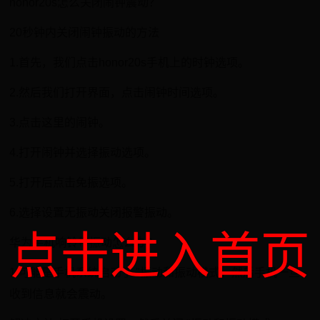
honor20s怎么关闭闹钟震动？
20秒钟内关闭闹钟振动的方法
1.首先，我们点击honor20s手机上的时钟选项。
2.然后我们打开界面，点击闹钟时间选项。
3.点击这里的闹钟。
4.打开闹钟并选择振动选项。
5.打开后点击免振选项。
6.选择设置无振动关闭报警振动。
点击进入首页
华为手机响铃带振动怎么办？
1.可能是手机系统启动了 "振动和振动模式，然后手机一旦
收到信息就会震动。