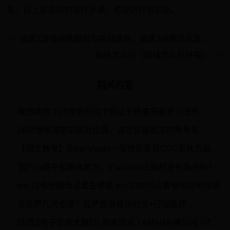
置。以上是总结的操作步骤，希望对你有帮助。
暗黑3游戏帧数解析与实战体验，暗黑3帧数优化及实战技巧，性能优化关键点分析与深度剖析
网线怎么拉（网线怎么拉好看）
相关内容
我想请教下69龙宫秒四个怪过千伤害需要多少法伤
1
16对情侣减肥前后对比照，这才是最励志的秀恩爱
2
【圖文教學】Sony Vegas－製作高素質CSO影片的最佳剪接軟體★教學（重發 @CS Online﹝絕對武力﹞ 哈啦板
3
国产小屏平板集体发力，iPad mini还能稳坐钓鱼台吗？
4
win10电池阈值设置在哪里 win10如何设置电池充电阈值
5
去拉萨几天合适？拉萨旅游最佳时长+行程推荐
6
[出售][电子管放大器]出 原装日本 YAMAHA/雅马哈 HTR-5230 AV功放（金色）
7