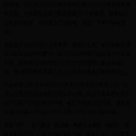
的选择。可以通过各大运营商的官方网站或APP查看宽带套
餐价格，包括单独的宽带套餐和宽带+手机套餐。根据自己
的需求和预算，选择最合适的套餐。其次，下单并等待安
装。
安装宽带工作流程及注意事项：准备好工具，楼顶钥匙和网
线领取安装宽带出勤单。联系学生用户是否在寝室等待安装
宽带。放宽带时注意告知学生网线拉到所在位置后多留2
米。楼顶网线要顺着两个凉台的墙体夹缝处不要挡住凉台。
安装宽带流程 本地营业厅办理 我们选择好运营商之后，就
可以带着身份证去本地的营业厅办理，营业员会做相关的介
绍并给用户办理好宽带申请，我们申请宽带的时候，通常需
要留下详细的地址和电话等信息，然后交钱领光钎猫。
准备材料：- 宽带服务 - 路由器 - 两根以太网线（网线）- 电
脑或智能手机 - 网络调制解调器（猫）或电视盒子（如果需