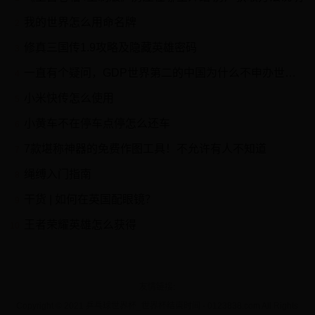
我的世界怎么用命名牌
2
修真三国传1.9攻略及隐藏英雄密码
3
一直有个疑问，GDP世界第二的中国为什么不申办世界杯呢？
4
小米快传怎么使用
5
小黄车不在停车点停怎么还车
6
7款堪称神器的免费作图工具！不允许有人不知道
7
绳缚入门指南
8
干货 | 如何在英国配眼镜？
9
王者荣耀英雄怎么获得
10
友情链接
Copyright © 2021 乒乓球世界杯_世界杯结束时间 - 0123838.com All Rights