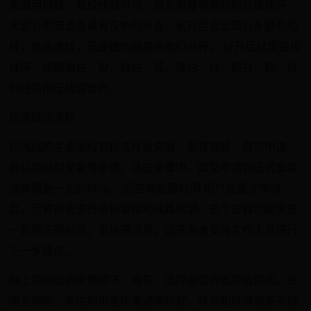
家庭用网线，双绞线就可以。首先需要将网线的外皮拨开，
大部分都是蓝色或者灰色的外皮。剥开后会出现八条颜色的
线，两两缠绕，需要做的就是将他们分开。 分开后就需要排
线序，按照橙白、橙、绿白、蓝、蓝白、绿、棕白、棕，排
列好后用压线钳剪齐。
拉网线的流程
拉网线的主要流程包括选择运营商、套餐选择、提交申请、
确认地址和安装等步骤。这些步骤中，提交申请到正式安装
通常需要一定的时间。 运营商处理时间 用户在提交申请
后，运营商会进行资料审核和线路检测。这个过程可能需要
一到两天的时间。审核通过后，运营商会安排工作人员进行
下一步操作。
网上拉网线的步骤如下：首先，选择合适的宽带运营商。在
南方地区，电信的带宽质量通常较好，移动和联通也是不错