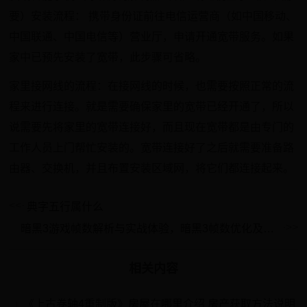
要）安装流程： 携带身份证前往电信运营商（如中国移动、
中国联通、中国电信等）营业厅，申请开通宽带服务。如果
家中已预先安装了宽带，此步骤可省略。
家里接网线的流程：在接网线的时候，也需要按照正常的流
程来进行连接。就是需要确保家里的宽带已经开通了，所以
说需要先将家里的宽带连接好，而且现在宽带都是由专门的
工作人员上门帮忙安装的。宽带连接好了之后就需要准备路
由器、交换机，并且布置安装区域网，将它们都连接起来。
典字五行属什么
暗黑3游戏帧数解析与实战体验，暗黑3帧数优化及实战技巧，性能优化关键点分析与深度剖析
相关内容
《上古卷轴4重制版》房屋在哪里介绍 房产获取方法说明
1