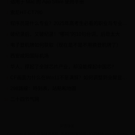
适用于 Mac 的 App Store 使用手册
1
索尼HT-CT780
2
程序员是什么专业？2025年高考生必看的职业与专业指南
3
破纪录后，又破纪录！“哪吒”的10句台词，后劲太大
4
电子登机牌如何获取（现在是不是不用换登机牌了）
5
西安咸阳国际机场
6
华人，撑起了全球芯片产业，却没能撑起中国芯？
7
CF画面为什么在Win11不是满屏？如何调整到全屏显示？
8
298路線：時刻表，站點和地圖
9
二十四节气网
10
友情链接
Copyright © 2021 乒乓球世界杯_世界杯结束时间 - 0123838.com All Rights