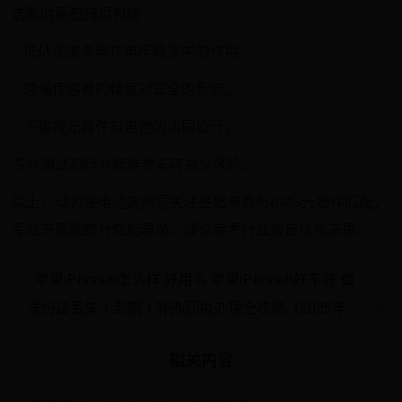
选购时易犯错误包括：
– 低估滤波电容在电压稳定中的作用。
– 忽略传感器的精度对安全的影响。
– 不重视元器件与电池的协同设计。
专业测试和行业标准参考可减少风险。
综上，动力锂电池选购需关注基础参数与BMS元器件匹配，
专业方案能提升性能寿命。建议参考行业报告优化决策。
苹果iPhone6怎么样 好用么 苹果iPhone6好不好 值得买么
身份证丢失丨到期丨补办回执办理全攻略（2025年9月更新）
相关内容