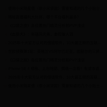
使用小米随星借（原小米贷款）需要知道的几个小贴士 日常生活中，我们遇到资金周转困难时，可能会用到小额贷款产品。 小米 随星借（原小米贷款）就是一款信用贷款及分期产品，相信...
1
揭秘直播福利大比拼，哪个平台福利最多？
2
《口袋之旅》各位置热门精灵分析和PVP浅谈
3
《血狼犬》：新疆风光美，秦腔催人泪
4
2025年十大官方认可的借钱软件，10大最正规的互联网借贷平台
5
世欧预赛第1轮：英格兰VS阿尔巴尼亚，图赫尔的三狮军团首秀
6
《口袋之旅》各位置热门精灵分析和PVP浅谈
7
iPhone SE 4 規格、上市時間、價格一次看！有望本週上市！
8
2025年十大官方认可的借钱软件，10大最正规的互联网借贷平台
9
使用小米随星借（原小米贷款）需要知道的几个小贴士 日常生活中，我们遇到资金周转困难时，可能会用到小额贷款产品。 小米 随星借（原小米贷款）就是一款信用贷款及分期产品，相信...
10