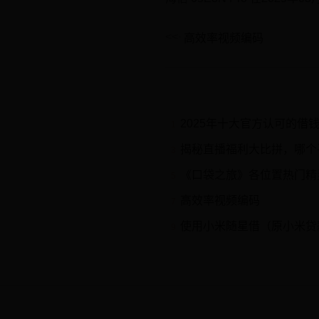
高效率视频编码
2025年十大官方认可的借钱软件
1
揭秘直播福利大比拼，哪个
3
《口袋之旅》各位置热门精
5
高效率视频编码
7
使用小米随星借（原小米贷款）需要知道的几个小贴士 日常生活中，我们遇到资金周转困难时，可
9