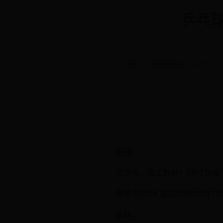
乒乓球
首页
世界杯意大利
正文
总结：
很漂亮，做工好好！55寸足够了
海信 55R7K 在2025年04月
总结：