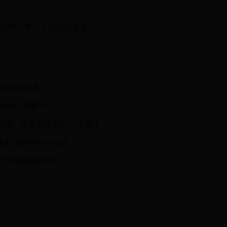
比拼，哪个平台福利最多？
已经完美解决）
请多久能拿到
，可能会用到小额贷款产品。 小米 随星借（原小米贷款）就是一款信用贷款及分期产品，相信...
灵分析和PVP浅谈
个平台福利最多？