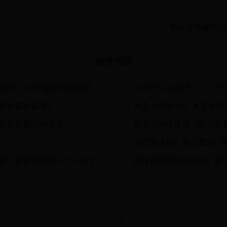
揭秘直播福利大
相关内容
，10大最正规的互联网借贷平台
ins为什么注册不了？（
2
平台福利最多？
大王卡申请多久 大王卡申
4
灵分析和PVP浅谈
使用小米随星借（原小米贷款）需要知道的几个小贴士 日常生活中，我们遇到资金周转困难时
6
《口袋之旅》各位置热门精
8
能会用到小额贷款产品。 小米 随星借（原小米贷款）就是一款信用贷款及分期产品，相信...
揭秘直播福利大比拼，哪
10
友情链接