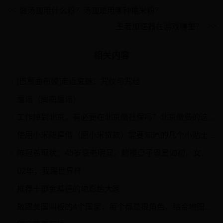
做汤圆用什么粉？汤圆是用哪种糯米粉？
王者加速器在游戏哪里？
相关内容
[巴莫曲布嫫]走近鬼魅：咒仪与咒经
1
童谣（闽南童谣）
2
工作掉到北京，有必要在北京缴社保吗？北京缴费的这些好处要知晓
3
使用小米随星借（原小米贷款）需要知道的几个小贴士 日常生活中，我们遇到资金周转困难时，可能会用到小额贷款产品。 小米 随星借（原小米贷款）就是一款信用贷款及分期产品，相信...
4
陈冠希现状：45岁衰老明显，超模妻子恩爱如初，女儿成小公主
5
02年，我踢世界杯
6
推荐十部金基德的电影给大家
7
敢跟美国叫板的4个国家，每个都是狠角色，结合地图了解一下
8