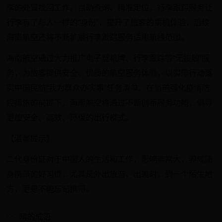
李的处置找回工作。自助查询、精准定位，行李跟踪服务让
行李有了与人一样的“身份”，提升了旅客的乘机体验，后续
海南航空还将不断扩展行李跟踪服务适用航线范围。
海南航空通过大力推广电子登机牌、行李跟踪等“无接触”服
务，为旅客提供安全、优质的航空服务体验，以实际行动落
实中国民航“我为群众办实事”任务清单。在当前强化疫情防
控措施的前提下，海南航空将通过不断创新服务功能，倡导
更加安全、高效、环保的出行模式。
【温馨提示】
二代身份证对于中国人的生活和工作，影响非常大，养成随
身携带的好习惯，尤其是外出旅游、出差时，到一个陌生地
方，更是不能忘记携带。
晴的成语