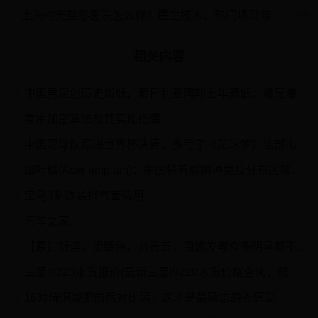
上海时光整形医院怎么样？医生技术、热门项目与收费解析！
相关内容
中国男足创历史新低，尼日利亚同期五年最低，难兄难弟！
1
常用加密算法及其实现指南
2
中国足球队踢进世界杯决赛，多亏了《足球梦》这部电影！
3
阔叶槭(Acer amplum)：中国特有槭树种类及分布区域解析
4
宝马3系改装排气管费用
5
汽车之家
6
【原】舒淇，梁朝伟，刘青云，周润发等众多明星都不要孩子，会不会很可惜？
7
三星i9220水货报价(最新三星i9220水货价格查询，限时优惠抢购！)
8
16对情侣减肥前后对比照，这才是最励志的秀恩爱
9