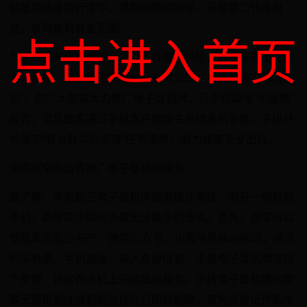
就放到随身的行李中，遇到问题的时候，还是靠二代身份
证，争取做到有备无患。
点击进入首页
为简化旅客出行步骤，减少人群聚集风险，提高旅客出行效
率，近期，海南航空控股股份有限公司（以下简称“海南航
空”）向广大旅客大力推广电子登机牌、行李跟踪等“无接触”
服务，倡导旅客通过手机客户端自主办理乘机手续，多措并
举落实“我为群众办实事”任务清单，助力旅客安全出行。
海南航空向旅客推广电子登机牌服务
据了解，海南航空电子登机牌服务操作便捷，拥有一部智能
手机，简单四步即可办理无接触手机值机。首先，旅客可以
登陆海南航空APP、微信公众号、小程序及移动网站，通过
购买机票、手机选座、输入身份信息、生成电子登机牌这四
个步骤，轻松在手机上完成值机服务。手持电子登机牌的旅
客无需再前往值机柜台排队打印登机牌，仅凭身份证件和电