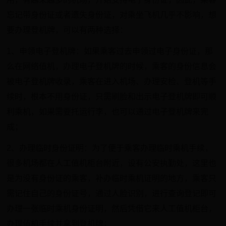
忘记带身份证或者遗失身份证，对乘坐飞机几乎不影响，想
要办理登机牌，可以有两种选择：
1、申领电子登机牌：如果乘客过去申领过电子身份证，那
么在网络值机，办理电子登机牌的时候，乘客的身份信息会
被电子登机牌收录，乘客在进入机场、办理安检、登机等手
续时，根本不用身份证，只需刷脸和出示电子登机牌即可顺
利乘机，如果需要托运行李，也可以通过电子登机牌来完
成；
2、办理临时身份证明：为了便于乘客办理临时乘机手续，
很多机场都在人工值机柜台附近，设有公安执勤处，这里也
是为没有身份证的乘客，补办临时乘机证明的地方，乘客只
需记住自己的身份证号，通过人脸识别，进行查询登记即可
办理一张临时乘机身份证明，然后凭借它来人工值机柜台，
办理值机手续并拿到登机牌；