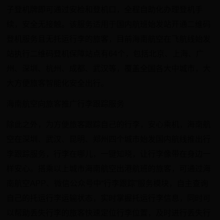
子登机牌即可通过安检和登机口，全程自助化办理登机手
续，安全无接触。该服务适用于国内航班始发站开通二维码
登机服务且无托运行李的旅客，目前海南航空在飞航线始发
站执行二维码登机保障站点有64个，包括北京、上海、广
州、深圳、杭州、成都、武汉等，覆盖全国各大中城市，大
大方便旅客智能化安全出行。
海南航空向旅客推广行李跟踪服务
除此之外，为方便旅客跟踪自己的行李，安心乘机，海南航
空在深圳、武汉、昆明、郑州四个城市始发国内航线推出行
李跟踪服务，行李在哪儿，一键知晓，让行李像带在身边一
样安心。搭乘以上城市海南航空出港航班的旅客，可通过海
南航空APP、微信公众号中“行李跟踪”服务模块，自主查询
自己的托运行李运输状态，实时掌握托运行李信息，同时可
以帮助丢失行李的旅客快速定位行李位置，及时进行丢失行