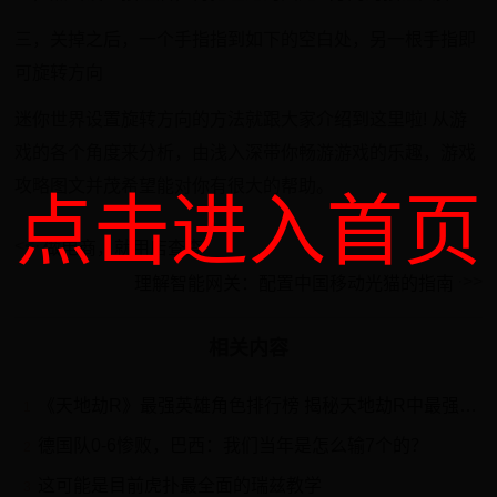
三，关掉之后，一个手指指到如下的空白处，另一根手指即
可旋转方向
迷你世界设置旋转方向的方法就跟大家介绍到这里啦! 从游
戏的各个角度来分析，由浅入深带你畅游游戏的乐趣，游戏
攻略图文并茂希望能对你有很大的帮助。
点击进入首页
做电商，就用店查查
理解智能网关：配置中国移动光猫的指南
相关内容
《天地劫R》最强英雄角色排行榜 揭秘天地劫R中最强大的角色
1
德国队0-6惨败，巴西：我们当年是怎么输7个的？
2
这可能是目前虎扑最全面的瑞兹教学
3