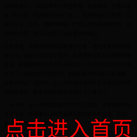
的诡异失火，以此引来警方重查惨案。在结局中，叶敬山准
备了假证据，把嫌疑引到自己身上，然后伪造自己的死，以
重获新生。然而，他最终被捕。叶敬山对逃离是迷茫的，正
如他的名字，他永远也逃不出清谭镇的群山。
2. 陈青穗：陈青穗是暗访盗墓案的记者，她化身支教老师留
在山中。游戏中多次留下暗示，陈青穗寄出带有高管把柄的
证据，但最后的辞职信却没有寄出去。失踪时的红伞和主角
发现门口滴水的红伞等细节，都暗示陈老师可能已经遇害。
从游戏中的广播描述、与上司的通话细节以及未寄出的信件
等线索来看，陈老师很可能是被报社派人害死了。
3. 赵小娟：赵小娟在田家案件中背负了骂名，尽管真相逐渐
浮出水面，但故事并没有明确规定案件最后有变化。因此，
点击进入首页
赵小娟很可能继续背负骂名。
游戏结局设计