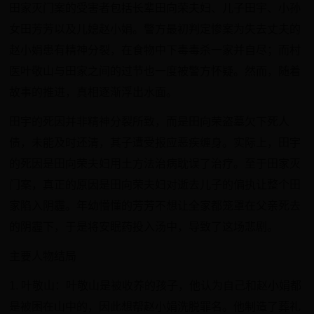
田家灭门案的受害者包括长辈田向荣夫妇、儿子田宇、小孙
女田芳芳以及儿媳赵小娟。警方最初判定惨案为失去丈夫的
赵小娟患有精神分裂，在食物中下毒毒杀一家并自尽；而村
医叶敬山与田家之间的过节也一度被警方怀疑。然而，随着
故事的推进，真相逐渐浮出水面。
田宇的死因并非精神分裂所致，而是田向荣盗墓欠下死人
债，未能及时还清，其子遭受报应恶疾缠身。实际上，田宇
的死因是田向荣夫妇用土方法治病耽误了治疗。至于田家灭
门案，真正的原因是田向荣夫妇对逝去儿子的偏执让整个田
家陷入阴霾。年幼懵懂的芳芳不想让全家都笼罩在父亲死去
的阴霾下，于是将安眠药投入汤中，导致了这场悲剧。
主要人物结局
1. 叶敬山：叶敬山是被收养的孩子，他认为自己和赵小娟都
是被困在山中的，因此想帮赵小娟洗脱罪名。他制造了葬礼