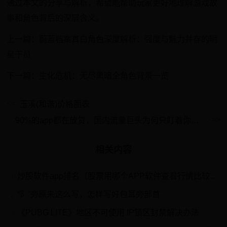
通过本文的分享与解析，希望能帮助玩家更好地理解游戏故
事和角色背后的深层含义。
上一篇：蔚蓝档案真白角色深度解析：强度与魅力并存的明
星干员
下一篇：生化危机：无尽黑暗全角色背景一览
玉溪(和谐)价格图表
90%的app都在放贷，国内流量巨头为何只盯着你的钱包？
相关内容
炒股软件app排名（股票用哪个APP软件查看行情比较好，详细呢）
1
“阝”旁原来这么写，怎样写好包耳旁部首
2
《PUBG LITE》地区不可使用 IP锁区封禁解决办法
3