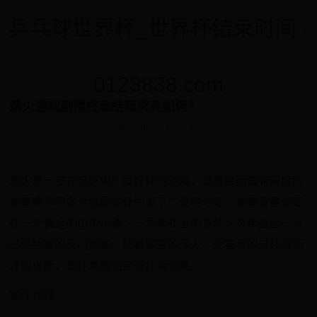
乒乓球世界杯_世界杯结束时间 -
0123838.com
烟火游戏剧情终章结局究竟如何？
2025-05-20 11:11:02
烟火是一款在玩家中广受好评的游戏，其复杂而富有深度的
故事情节和多个结局设计引发了广泛的讨论。故事背景设定
在一个偏远的山中小镇，一场葬礼上的意外火灾牵扯出一宗
已经结案的灭门惨案。随着调查的深入，受害者的过往逐渐
浮出水面，案件真相也变得扑朔迷离。
案件梳理