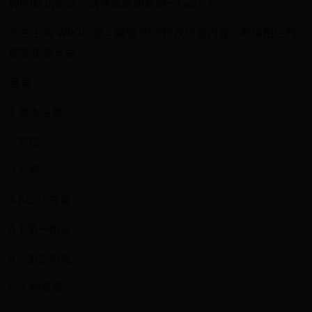
WIKI好玩的话，请推荐给朋友哦～(◕ω＜)☆
按右上角“WIKI功能→编辑”即可修改页面内容，新建相应的
图鉴页请点击 。
目录
1 基本信息
2 抗性
3 介绍
4 BOSS技能
4.1 第一阶段
4.2 第二阶段
5 人物背景