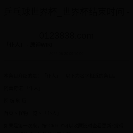
乒乓球世界杯_世界杯结束时间 -
0123838.com
「仆人」 - 原神WIKI
2025-06-30 09:10:00
本条目介绍的是：「仆人」，以下为名字相近的条目。
阿蕾奇诺 「仆人」
阅 编 刷 历
首页 > 怪物一览 > 「仆人」
如果是第一次来，按"Ctrl+D"可以收藏随时查看更新~觉得