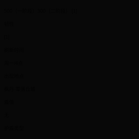
500（一阶段）300（二阶段） [1]
韧性
[1]
刷新时间
周一/4点
出现地点
枫丹·零落丘墟
盾值
无
护盾类型