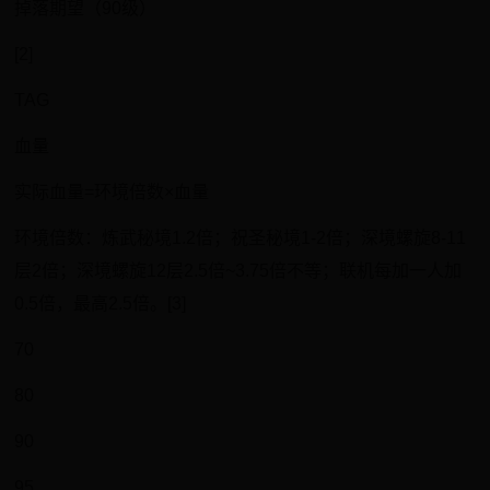
掉落期望（90级）
[2]
TAG
血量
实际血量=环境倍数×血量
环境倍数：炼武秘境1.2倍；祝圣秘境1-2倍；深境螺旋8-11
层2倍；深境螺旋12层2.5倍~3.75倍不等；联机每加一人加
0.5倍，最高2.5倍。[3]
70
80
90
95