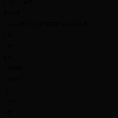
6 「仆人」语音
基本信息
「仆人」愚人众执行官第四席两界之火的遗烬
头像
立绘
别称
「佩露薇利」
实装版本
4.6
中文CV
黄莺