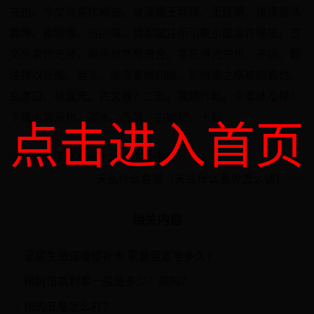
充也。今文尚書作横被。故漢書王莽傳、王裦傳、後漢書馮
異傳、崔駰傳、班固傳、魏都賦注所引東京賦皆作横被。古
文尚書作光被。與孫叔然爾雅合。某氏傳光充也、不誤。鄭
注釋以光耀。葢非。淮南書横四維、卽尙書之橫被四表也。
玄應曰。桄音光。古文横？二形。聲類作輄。今車牀及梯？
下横木皆是也。從木。灮聲。古曠切。十部。
点击进入首页
2025年纯净水十大品牌榜中榜
天乩什么意思（天乩什么意思怎么读）
相关内容
泌尿生殖道瘘修补术 需要留置导多久？
1
榕树借款利率一般是多少？高吗？
2
稽的五笔怎么打?
3