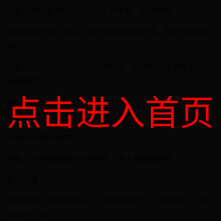
血高，攻击威力较强，不过十分笨拙，攻速很慢，
使用初始的剑上去砍，等它们要攻击的时候，按空格闪避走
就行了。
或者右键使用远程造成更高的伤害，连续使用普通攻击可以
造成硬直，
点击进入首页
使得它们毫无还手之力。
关卡中，清理掉敌人后往往会再刷敌人，它们都会从下图中
的黄色光圈中刷出来，
将敌人全部清理直到不再刷新，关卡就算清理完。
巫女残魂
这种也是一种常见的敌人，特点是体积小，血量较低，往往
攻击两下就死了，