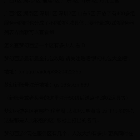
广西1区 湖北2区 福建2区 广东4区 山东4区 月光宝盒
广西2区 湖南区 深圳1区 深圳2区 山东5区 开放了有400多组
服务器同时也分成了不同的区域具体只要登录游戏的服务器
列表界面就可以查看到
怎么查梦幻西游一个区有多少人 看ID
梦幻西游最新最全礼包攻略,请关注贴吧“梦幻礼包大全吧”。
地址：xingqu.baidu/p/3820422355
梦幻新账号注册地址：gs.163/s/zni669
（新账号或者买号的这里注册50级后送点卡,游戏道具等）
梦幻西游名区有哪些 珍宝阁..太和殿..星海湾..反正很多的啦.
这些都是人比较强的区..服战上打出的名气..
梦幻西游2现在服务区有几个，人数大约有多少 更高同时在