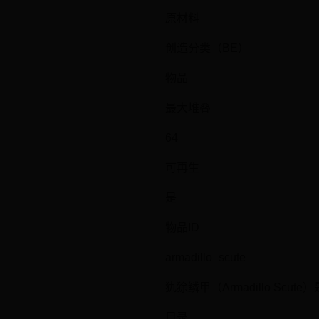
原材料
创造分类（BE）
物品
最大堆叠
64
可再生
是
物品ID
armadillo_scute
犰狳鳞甲（Armadillo S
目录