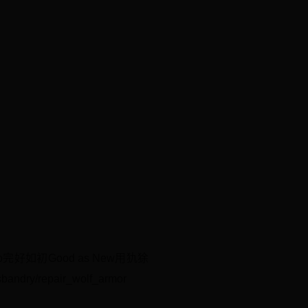
llo完好如初Good as New用犰狳
pair_wolf_armor