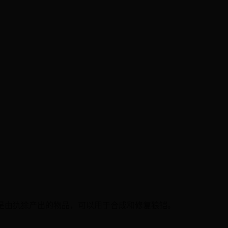
cute）是由犰狳产出的物品，可以用于合成和修复狼铠。