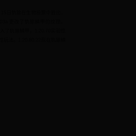
年10月15日犰狳在生物投票中胜出，
w03a 更改了犰狳鳞甲的纹理。
加入了犰狳鳞甲。1.20.70实验性
性玩法。1.20.80.22现在犰狳鳞