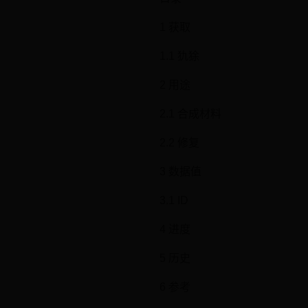
1 获取
1.1 犰狳
2 用途
2.1 合成材料
2.2 修复
3 数据值
3.1 ID
4 进度
5 历史
6 参考