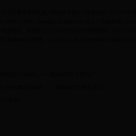
aft Live 2023生物投票的犰狳介绍视频中展示了犰狳鳞甲。2023
加入游戏。Java版1.20.523w51a 加入了犰狳鳞甲。24
复狼铠。基岩版1.20.60实验性玩法犰狳和狼铠1.20.60.23 
更改了犰狳鳞甲的纹理。1.20.801.20.80.20犰狳鳞甲不再属于实验
在狼坐下时修复它的狼铠。” — 漏洞状态为“有意为之”。
只能在狼坐下时修复它的狼铠。” — 漏洞状态为“有意为之”。
态为“已修复”。