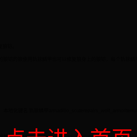
复狼铠。
了受损的狼铠的狼使用犰狳鳞甲也可以修复狼身上的狼铠，每个犰狳鳞
犰狳鳞甲armadillo_scuterepairs_wolf_armoritem.minecr
dillo_scuteitem.armadillo_scute.name