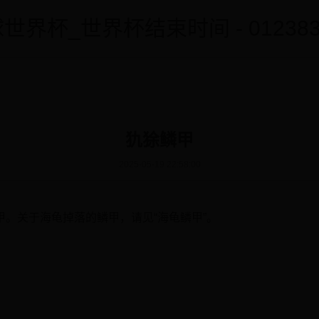
世界杯_世界杯结束时间 - 0123838
犰狳鳞甲
2025-05-19 22:58:00
。关于海龟掉落的鳞甲，请见“海龟鳞甲”。