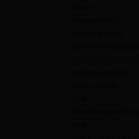
犰狳鳞甲
[[|]][[|]][[|]][[|]][[|]][[|]][[|]]
修复[编辑 | 编辑源代码]
犰狳鳞甲可以用来在铁砧上修
玩家对坐下的[1][2]装备
数据值[编辑 | 编辑源代码]
ID[编辑 | 编辑源代码]
Java版：
名称命名空间ID物品标签（JE）本地化键名 
基岩版：
名称命名空间ID本地化键名 犰狳鳞甲arma