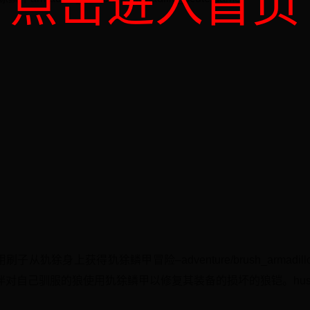
点击进入首页
e?用刷子从犰狳身上获得犰狳鳞甲冒险–adventure/brush_armadi
驯服的狼使用犰狳鳞甲以修复其装备的损坏的狼铠。husbandry/re