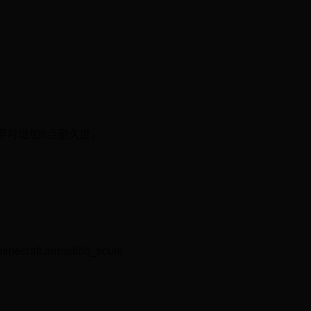
甲可增加8点耐久度。
aft.armadillo_scute