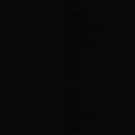
论
编物品
工具与实用物品
挖掘工具
锹
镐
斧
锄
剪刀
交互工具
铁桶