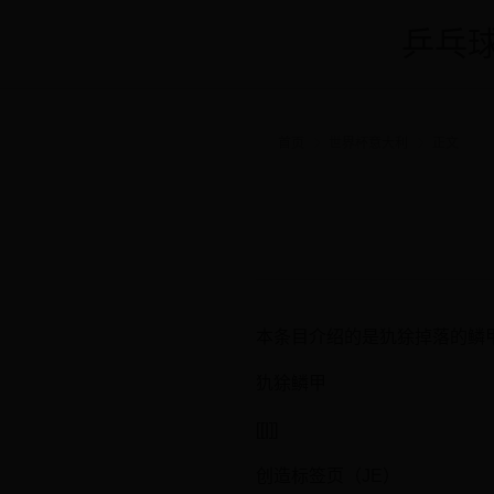
乒乓球
首页
世界杯意大利
正文
本条目介绍的是犰狳掉落的鳞甲
犰狳鳞甲
[[|]]
创造标签页（JE）