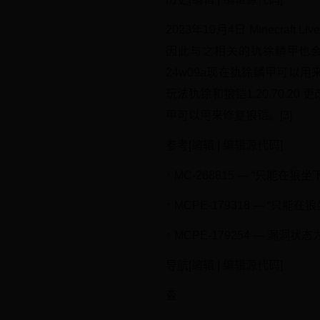
2023年10月4日 Minecr
因此与之相关的犰狳鳞甲也会一同
24w09a现在犰狳鳞甲可以用来修
玩法犰狳和狼铠1.20.70.20 
甲可以用来修复狼铠。[3]
参考[编辑 | 编辑源代码]
↑ MC-268815 — “只能
↑ MCPE-179318 — “
↑ MCPE-179254 — 漏洞状
导航[编辑 | 编辑源代码]
查