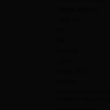
进度[编辑 | 编辑源代码]
主条目：进度
图标
进度
游戏内描述
上游进度
实际需求（若异）
命名空间ID
这不是鳞甲么？Isn't It Scut
鳞甲修复损坏的狼铠永恒的伙伴对自己
历史[编辑 | 编辑源代码]