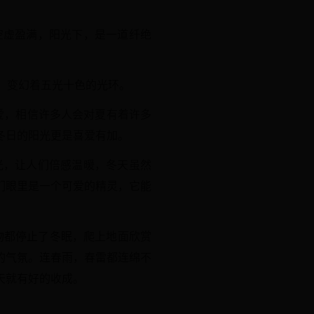
空虚盈满，阳光下，是一道纤绝
，变幻着五光十色的光环。
爱，相信许多人会对夏有着许多
冬日的阳光更是喜爱有加。
光，让人们倍感温暖，冬天虽然
们眼里是一个可爱的精灵，它能
物都停止了冬眠，爬上地面欣赏
的气氛。连春雨，春雷都连绵不
天就有好的收成。