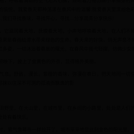
怀抱，呼吸着清新的空气沁入心脾，倾听着万物苏醒小草抽芽的
的愉悦。我爱春天那种荡漾在春风中的温馨;我爱春天里滨纷色
…我们寻找春味，寻找开心，寻找…分享踏青分享快乐!
的，它滋润着大地，抚摸着大地，小声地呼唤着大地，在人们不
原来是春雨给潭水带来绿色的生命。春天来的好快，悄无声息不
烂多姿，一切沐浴着春晨的曙光，在春风中摇弋轻摆，仿佛少女
光照映下，披上了金黄色的外衣，显得格外美丽。
的气息。舒倘，漫长。紫檀的香味，弥漫在春日，把天地间一切
那抹以往深不可测的孤清而飘逸的影
。
在田野里，在大山里，在城市里，在乡间的小路里，处处是人们
处处有着快乐。
上时，雾气像幕布一样拉开了，城市渐渐地显此刻金色的阳光里。