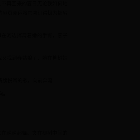
的不再回来的夏日无论我如何地
的扉页命运将它装订得极为拙劣
娘在河边挥舞着她的手臂，燕子
我又找到春姑娘了，她在柳树姑
着清脆悦耳的歌，向前奔流
向。
女在翩翩起舞。夹在柳树中间的