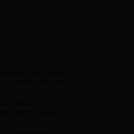
，追逐春天的影子，是微笑的期
红的黄的白的紫的，各种各样的
，在半空中飞来飞去。
雨，洗去冬日的尘埃，舒活万物
的阳光中展开了笑脸，摇曳着曼
一改冬日的沉静，调皮地泛起层
看来已变得陌生，匆忙之间，让
发黄的页张中找寻过去的那些让