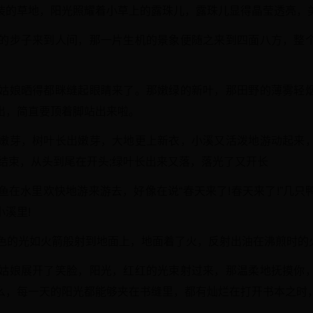
装的草地，阳光照耀着小草上的露珠儿，露珠儿显得晶莹透亮，美
盈的步子来到人间，那一片生机的景象便随之来到四面八方，整
春姑娘晒得都眯缝起眼睛来了。那嫩绿的新叶，那田野的薄雾轻
出，简直要顶着脚站出来啦。
出嫩芽，树叶长出嫩芽，大地更上新衣，小溪又活泼地游动起来
结束，从头到尾在开头;绿叶长出来又落，落光了又开长
鱼在水里欢快地游来游去，好像在说“春天来了!春天来了!”几
溪里!
红色的光如火箭般射到地面上，地面着了火，反射出油在沸煎时的
春姑娘展开了笑脸，阳光，红红的光束射过来，那温柔地抚摸你
么，每一天的阳光都能够夹在书缝里，都有灿烂在打开书本之时