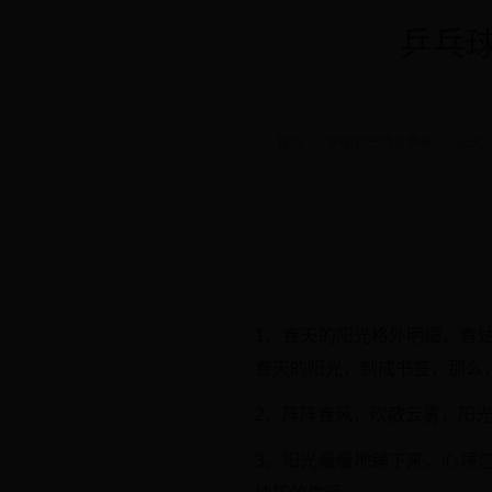
乒乓球
首页
中国对巴西世界杯
正文
1、春天的阳光格外明媚，春
春天的阳光，制成书签，那么
2、阵阵春风，吹散云雾，阳
3、阳光暖暖地铺下来，心境