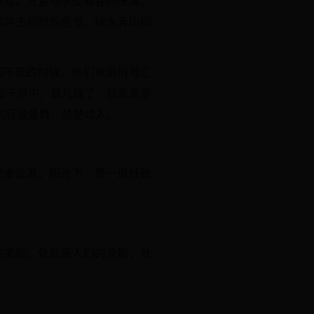
声音，贪婪地享受着春的味道。
彩冲击视野的感觉。绿水青山间
知不觉的时候，他们竟悄悄地汇
知不觉中，草儿绿了，枝条发芽
的轻歌曼舞，楚楚动人。
空虚盈满，阳光下，是一道纤绝
的笑脸，处处是人们的身影，处