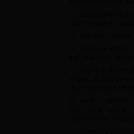
桃树也开出了鲜艳的花朵，绿的柳
24、温暖的阳光穿梭于微隙
的尘陌，呢喃着天真，充盈着
25、娇艳的朝阳，已从东边
26、冬与夏有着明显的差异
偏爱。然而，我对冬季却有着
27、你们知道吗？阳光是金
是寒冷的，但这阳光给大地披
随时随地带给人们是冬天而不
28、春天到了，真美呀!这
春天。小鸟鸣春，百花争艳，
断地来为我们报春。春天正是
29、红艳艳的阳光光在山尖