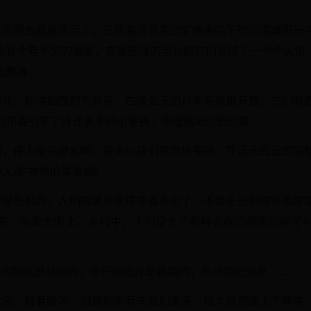
叶的颜色越发深沉了。在那漏进我的空旷地来的午时的温暖阳光
象有个看不见的画家，在我熟睡的当儿把它们变成了一个个火炬
在飘拂。
棉花，粉得如霞的芍药花，白得如玉的月季花竞相开放。它们有
的花香引来了许许多多的小蜜蜂，嗡嗡嗡地边歌边舞。
的，使人眼花缭乱啊，原来小孩们在防风筝呀。在蓝天白云的照
人心旷神怡的景象啊!
地暖融融的，人们的装束变得丰富多彩了，不像冬天那样穿着厚
裳，你看大街上，乡村中，人们穿上了各种各样的颜色的裙子
日的阳光是舒服的；冬日的阳光是妩媚的；冬日的阳光是……
衣裳，舞着暖风，招展地笑着向我们走来，给大自然披上了新装