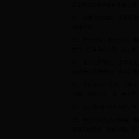
缕金黄色的阳光撒向刚披上新
10、可爱的春姑娘，迈着轻
苏醒过来。
11、万里晴空，阳光灿烂。
步伐，那青青的小草，破土而
12、春天在田野上，小草长
这;春天在那里开始，也从那里
13、我们来到小溪边，几条小
比赛，可高兴了，哦，春天在小
14、炎炎的烈日高悬当空，
15、春天的阳光格外明媚，
朵春天的阳光，制成书签，那