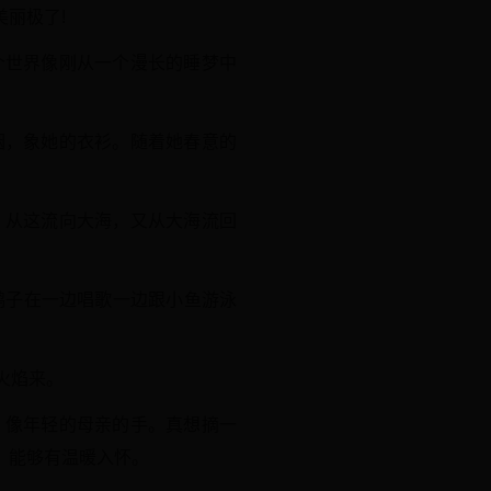
丽极了!
个世界像刚从一个漫长的睡梦中
烟，象她的衣衫。随着她春意的
，从这流向大海，又从大海流回
只鸭子在一边唱歌一边跟小鱼游泳
火焰来。
，像年轻的母亲的手。真想摘一
，能够有温暖入怀。