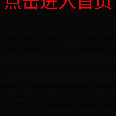
点击进入首页
佛是一首歌，美丽而轻缓的歌，把人带入春天里。春天里的阳
小小孩们唱起了《柳树姑娘》，春节联欢晚会上旭日阳刚也唱响了
露出了早已胀得通红的脸庞，像一个害羞的小姑娘张望着大地。
，回到北方的家乡，它们“叽喳，叽喳”地叫着，好像在说：“春来了
阳光正从密密的松针的缝隙间射下来，构成一束束粗粗细细的光
吹来，吹过耳边，就像有一个人摸着你的耳朵，就有一股温暖从
舒服。
了，蝴蝶和落在地上的油菜花瓣依依惜别，豌豆花变成了肥绿的嫩
角落里，从幽静的乡村到沸腾的城市，看看那厂房与街道，春季
相开放，可真是美不胜收呀!淡雅的色彩和芳香诉说着春季的情怀
脚步来了，来到了人们的身边，她带给了人们完美的期望，她