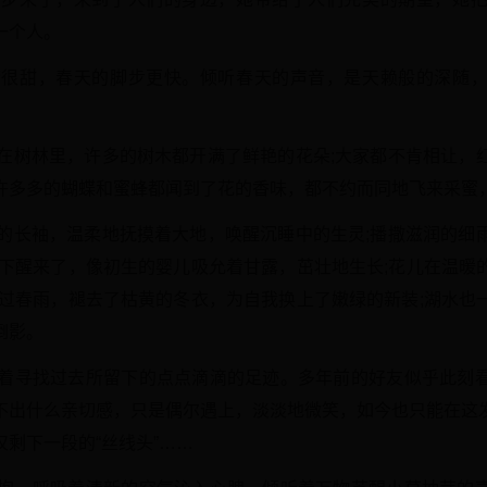
一个人。
梦很甜，春天的脚步更快。倾听春天的声音，是天赖般的深随
，在树林里，许多的树木都开满了鲜艳的花朵;大家都不肯相让，
许多多的蝴蝶和蜜蜂都闻到了花的香味，都不约而同地飞来采蜜
风的长袖，温柔地抚摸着大地，唤醒沉睡中的生灵;播撒滋润的细
拂下醒来了，像初生的婴儿吸允着甘露，茁壮地生长;花儿在温暖
浴过春雨，褪去了枯黄的冬衣，为自我换上了嫩绿的新装;湖水也
倒影。
试着寻找过去所留下的点点滴滴的足迹。多年前的好友似乎此刻
不出什么亲切感，只是偶尔遇上，淡淡地微笑，如今也只能在这
剩下一段的“丝线头”……