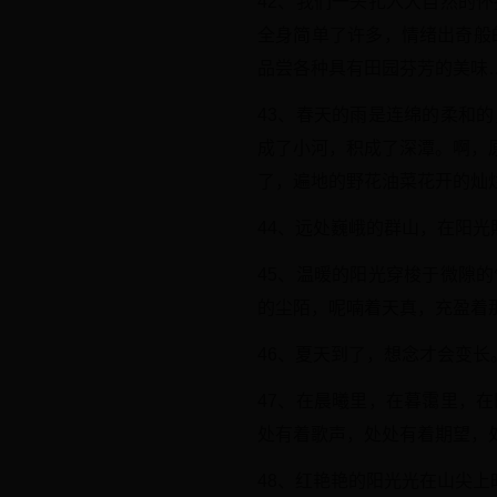
42、我们一头扎入大自然的
全身简单了许多，情绪出奇般
品尝各种具有田园芬芳的美味
43、春天的雨是连绵的柔和
成了小河，积成了深潭。啊，
了，遍地的野花油菜花开的灿
44、远处巍峨的群山，在阳
45、温暖的阳光穿梭于微隙
的尘陌，呢喃着天真，充盈着
46、夏天到了，想念才会变长
47、在晨曦里，在暮霭里，
处有着歌声，处处有着期望，
48、红艳艳的阳光光在山尖