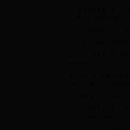
30、春天在歌声里，春天仿
冷，而让人温暖;春天是歌，
31、阳光慢慢地透过云霞，
32、小燕子拖着剪刀似的尾巴
33、天空一碧如洗，灿烂的
照得通亮。
34、春天，我们感觉到春风
天的天气，春天的天气很暖和
35、柳絮飞舞了，榆钱飘落
36、春季的歌洋溢在每一个
中，百花争艳，姹红焉子，竞
37、春天，又迈着她轻轻的