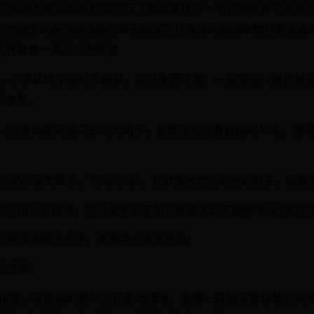
有的泪水也都已启程却忽然忘了是怎麽样的一个开始在那个古老
而你微笑的面容极浅极淡逐渐隐没在日落後的群岚遂翻开那发黄
认青春是一本太仓促的书
节。小草从地下探出了脑袋，花儿争芳斗艳，一展丰姿。柳树姑
的景象。
芽，摇着她那又细又长的大辫子，好像在欢迎春姑娘的到来。噢!
冰水把小溪弄醒了。“丁冬丁冬”，它就像大自然的神奇歌手，唱
像阳光般灿烂颜色，向日葵失去了阳光就是失去了旋转地目的和方
，它伸出漫暖的大手，摩挲得人浑身舒坦。
和完美。
的枝条，在微微的春风中轻柔地拂动，就像一群群身着绿装的仙