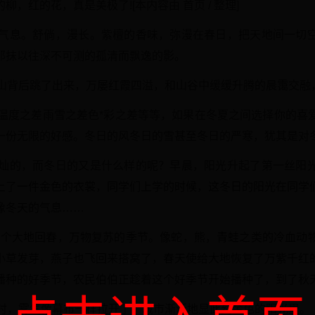
，红的花，真是美极了![本内容由 首页 / 整理]
的气息。舒倘，漫长。紫檀的香味，弥漫在春日，把天地间一切
那抹以往深不可测的孤清而飘逸的影。
群山背后跳了出来，万屡红霞四溢，和山谷中缓缓升腾的晨霭交融
，温度之差雨雪之差色*彩之差等等，如果在冬夏之间选择你的喜
一份无限的好感。冬日的风冬日的雪甚至冬日的严寒，犹其是对
灿灿的，而冬日的又是什么样的呢？早晨，阳光升起了第一丝阳
上了一件金色的衣裳，同学们上学的时候，这冬日的阳光在同学
像冬天的气息……
是一个大地回春，万物复苏的季节。像蛇，熊，青蛙之类的冷血动
小草发芽，燕子也飞回来搭窝了，春天使给大地恢复了万紫千红
播种的好季节，农民伯伯正趁着这个好季节开始播种了，到了秋
上时，雾气像幕布一样拉开了，城市渐渐地显此刻金色的阳光里。