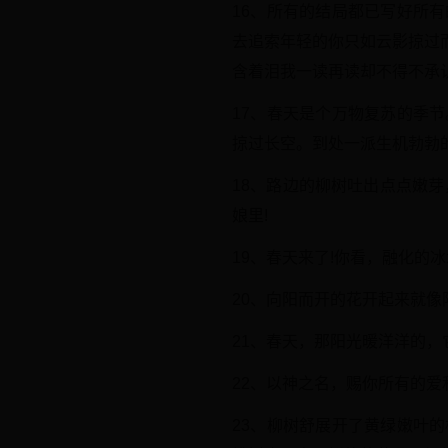
16、所有的结局都已写好所
去追索年轻的你只如云影掠过
含着泪我一读再读却不得不承
17、春天是个万物复苏的季
掠过长空。到处一派生机勃勃
18、路边的柳树吐出点点嫩
娘里!
19、春天来了!你看，融化的
20、向阳而开的花开起来就
21、春天，那阳光暖洋洋的
22、以神之名，赐你所有的爱
23、柳树舒展开了黄绿嫩叶