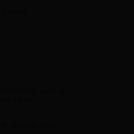
.com
像年轻的母亲的手。真想摘一朵
能够有温暖入怀。
祈祷，愿仁慈的主，赐我们一个