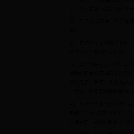
了，来到温暖传递给了我们每
38、春天的诗很美，春天的
盼。
39、在这一个温暖的季节里
花真像一个美丽的大花坛。许
40、春姑娘来了，她轻舞春
困顿的筋骨;小草在春风的吹
妙的身姿，争奇斗艳;树儿沐
层微波，搅乱了投射在湖边的
41、翻开早已发黄的页张，
这维持了多年的友谊变淡，找
人难忘的，至少我能够握住这仅