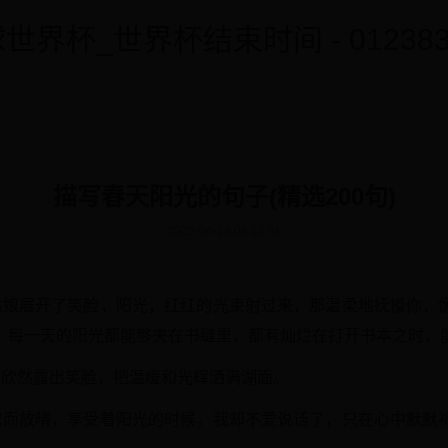
世界杯_世界杯结束时间 - 0123838
描写春天阳光的句子(精选200句)
2025-06-19 09:12:46
姑娘展开了笑脸，阳光，红红的光束射过来，那温柔地抚摸你，
，每一天的阳光都能够夹在书缝里，都有灿烂在打开书本之时，
光欣然露出笑脸，把温暖和光辉洒满湖面。
忽而放晴，享受着阳光的时候，我却不爱说话了，只在心中默默