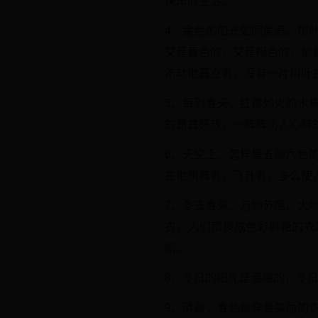
快乐的生活。
4、金色的阳光如同美酒。树
又是黄色的，又是褐色的，倒
不动地矗立着。没有一片树叶
5、每到春天，红得如火的木
的昂首怒放。一阵阵沁人心肺
6、天空上，怎样是五颜六色
在地飘舞着，飞升着，多么使
7、冬去春来，万物苏醒，大
衣，人们都换成色彩鲜艳的衣
丽。
8、冬日的阳光是温暖的；冬
9、清晨，春姑娘穿着美丽的