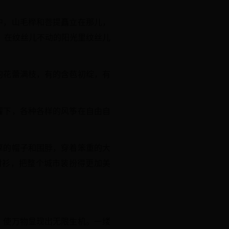
中，山毛榉和菩提矗立在那儿，
，在纹丝儿不动的阳光里纹丝儿
的花蕾满枝，有的含苞初绽，有
耀下，各种各样的风筝在自由自
厚的帽子和围脖，穿着笨重的大
衬衫，把整个城市装扮得更加美
，使万物显现出无限生机。一缕