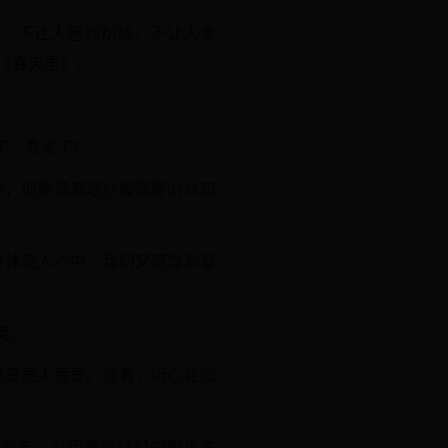
光，不让人感到炽热，不让人寒
《春天里》。
，春来了!”
柱，把飘荡着轻纱般薄雾的林荫
身体流入心中。我们又感觉到春
荚。
煞是惹人喜爱。你看，街心花园
。
把春天，又迈着她轻轻的脚步来