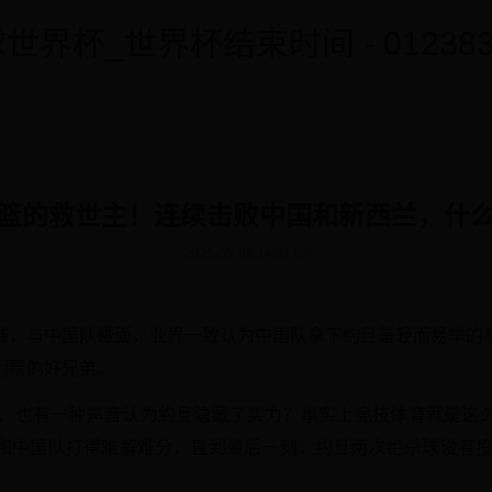
世界杯_世界杯结束时间 - 0123838
篮的救世主！连续击败中国和新西兰，什
2025-05-08 14:31:07
赛，与中国队碰面，业界一致认为中国队拿下约旦是轻而易举的
门票的好兄弟。
分，也有一种声音认为约旦隐藏了实力？事实上竞技体育就是这
和中国队打得难解难分，直到最后一刻，约旦两次绝杀球没有投进