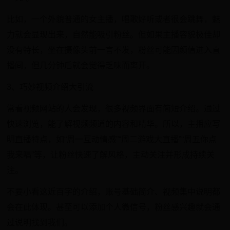
比如，一个外貌普通的女主播，唱歌好听或者很会跳舞，魅
力就会显现出来，自然能吸引粉丝。但如果主播容貌极佳却
没有特长，坐在摄像头前一言不发，粉丝可能因颜值进入直
播间，但几分钟后就会觉得乏味而离开。
3、巧妙视频介绍大引流
常看视频网站的人会发现，很多视频界面有简短介绍。通过
快速浏览，能了解视频频道的内容和精华。所以，主播应写
明直播特点，如“周一互动情感”“周二游戏大直播”“周五你点
我来唱”等，让粉丝快速了解风格，主动关注并形成持续关
注。
不要小看这近百字的介绍，账号基础简介、视频集中说明都
会在此体现。甚至可以添加个人微信号，粉丝感兴趣就会通
过说明找到我们。