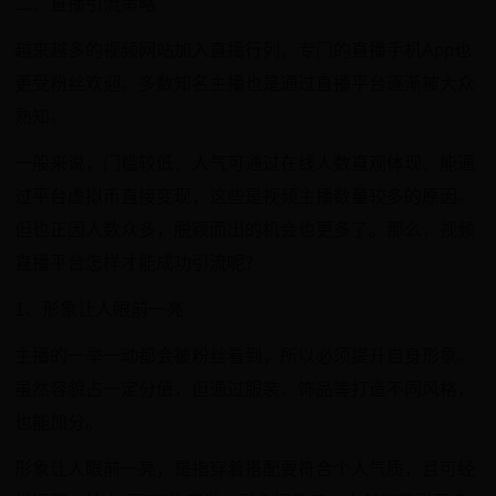
二、直播引流策略
越来越多的视频网站加入直播行列，专门的直播手机App也
更受粉丝欢迎。多数知名主播也是通过直播平台逐渐被大众
熟知。
一般来说，门槛较低、人气可通过在线人数直观体现、能通
过平台虚拟币直接变现，这些是视频主播数量较多的原因。
但也正因人数众多，脱颖而出的机会也更多了。那么，视频
直播平台怎样才能成功引流呢？
1、形象让人眼前一亮
主播的一举一动都会被粉丝看到，所以必须提升自身形象。
虽然容貌占一定分值，但通过服装、饰品等打造不同风格，
也能加分。
形象让人眼前一亮，是指穿着搭配要符合个人气质，且可经