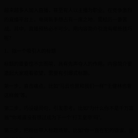
越来越多人加入直播，甚至有人以主播为职业。在竞争激烈
的直播平台上，电商新手想占有一席之地，需经历一番苦
战。其中，直播预热必不可少。用内容简介引流有哪些技巧
呢？
1、拟一个吸引人的标题
标题的重要性不言而喻，具有先声夺人的作用。内容简介要
激起大家观看欲望，需要有引爆式标题。
第一步，直击痛点。比如“马云也曾和我们一样”“王健林也曾
这样做”等。
第二步，巧设疑问句，引发思考。比如“为什么你不是千万富
翁”“你难道没有想过成为下一个‘打工皇帝’吗”。
第三步，把粉丝带入标题场景。比如“你一直在犯的错误，自