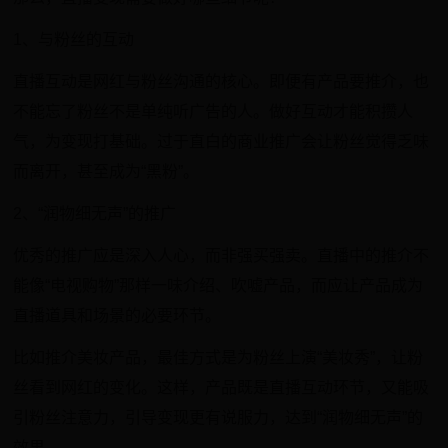
1、与粉丝的互动
直播互动是网红与粉丝沟通的核心。即便有产品要推介，也
不能忘了粉丝不是单纯听广告的人。做好互动才能积攒人
气，为变现打基础。过于直白的商业推广会让粉丝觉得乏味
而离开，甚至成为“黑粉”。
2、“润物细无声”的推广
优秀的推广应是深入人心，而非强买强卖。直播中的推介不
能像“电视购物”那样一味介绍、吹嘘产品，而应让产品成为
直播道具和场景的必要环节。
比如推介美妆产品，最佳方式是为粉丝上演“美妆秀”，让粉
丝看到网红的变化。这样，产品既是直播互动环节，又能吸
引粉丝注意力，引导变现更有说服力，达到“润物细无声”的
效果。