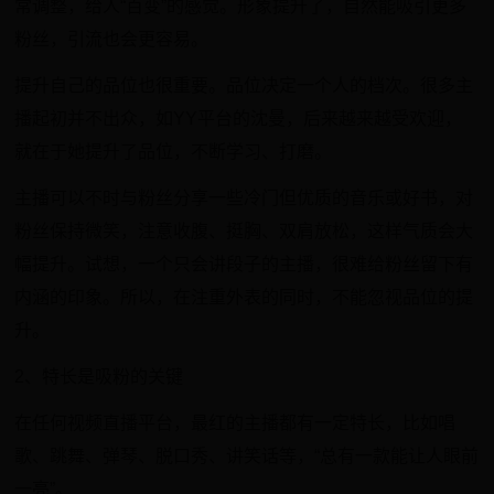
常调整，给人“百变”的感觉。形象提升了，自然能吸引更多
粉丝，引流也会更容易。
提升自己的品位也很重要。品位决定一个人的档次。很多主
播起初并不出众，如YY平台的沈曼，后来越来越受欢迎，
就在于她提升了品位，不断学习、打磨。
主播可以不时与粉丝分享一些冷门但优质的音乐或好书，对
粉丝保持微笑，注意收腹、挺胸、双肩放松，这样气质会大
幅提升。试想，一个只会讲段子的主播，很难给粉丝留下有
内涵的印象。所以，在注重外表的同时，不能忽视品位的提
升。
2、特长是吸粉的关键
在任何视频直播平台，最红的主播都有一定特长，比如唱
歌、跳舞、弹琴、脱口秀、讲笑话等，“总有一款能让人眼前
一亮”。