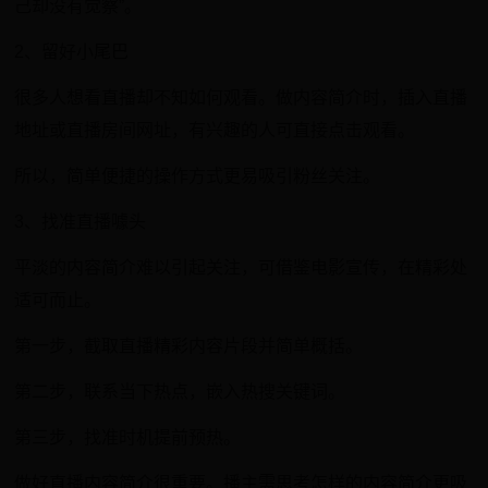
己却没有觉察”。
2、留好小尾巴
很多人想看直播却不知如何观看。做内容简介时，插入直播
地址或直播房间网址，有兴趣的人可直接点击观看。
所以，简单便捷的操作方式更易吸引粉丝关注。
3、找准直播噱头
平淡的内容简介难以引起关注，可借鉴电影宣传，在精彩处
适可而止。
第一步，截取直播精彩内容片段并简单概括。
第二步，联系当下热点，嵌入热搜关键词。
第三步，找准时机提前预热。
做好直播内容简介很重要。播主需思考怎样的内容简介更吸