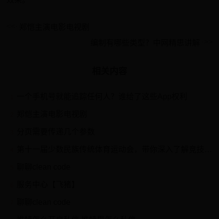
郑恺主演电影电视剧
编制有哪些类型？中网精思讲解
相关内容
一个手机号就能追踪任何人？谁给了这些App权利
1
郑恺主演电影电视剧
2
分页需要传递几个参数
3
第十一届少数民族传统体育运动会，带你深入了解竞技项目
4
聊聊clean code
5
服务中心【飞猪】
6
聊聊clean code
7