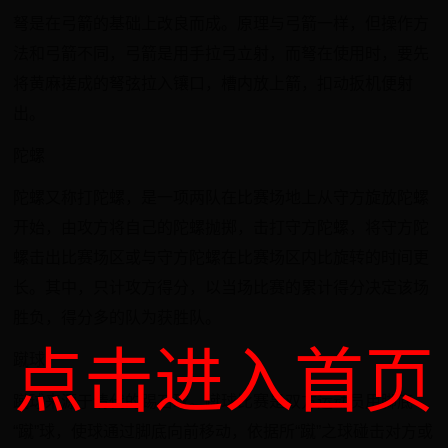
弩是在弓箭的基础上改良而成。原理与弓箭一样，但操作方
法和弓箭不同，弓箭是用手拉弓立射，而弩在使用时，要先
将黄麻搓成的弩弦拉入镶口，槽内放上箭，扣动扳机便射
出。
陀螺
陀螺又称打陀螺，是一项两队在比赛场地上从守方旋放陀螺
开始，由攻方将自己的陀螺抛掷，击打守方陀螺，将守方陀
螺击出比赛场区或与守方陀螺在比赛场区内比旋转的时间更
长。其中，只计攻方得分，以当场比赛的累计得分决定该场
胜负，得分多的队为获胜队。
点击进入首页
蹴球
蹴球来源于清代的踢石球。蹴球比赛是双方运动员用脚底
“蹴”球，使球通过脚底向前移动，依据所“蹴”之球碰击对方或