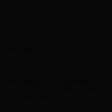
6月15日(周三)
上午/下午:蹴球、高脚竞速、陀螺、
板鞋竞速、押加、射弩、民族健身操;
6月16日(周四)
上午:蹴球、高脚竞速、板鞋竞速、
陀螺、押加、射弩;下午:颁奖仪式
押加
押加是一种趴着拔河的体育项目。两名比赛者分别趴在场地
两端，二人的脖子上套上同一根长绸布，分别向相反的方向
拉爬，拉过指定区域者即为胜出。
射弩