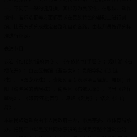
一，不同于一般的健身操，其根源为民族性，在服装、动作
编排、音乐选配等方面都要求在民族特色的基础上进行创
编。比赛方式分成规定套路和自选套路，由裁判员按评分标
准进行评定。
表演节目
云岩《仡佬族“搓麻舞”》、《布依族“打手毽”》；观山湖《石
榴花开》；白云区舞蹈《蓝靛女》；贵阳学院《铁 链
械》、《双龙戏珠》；贵阳幼高专表演项目舞龙、舞狮；开
阳《薅包谷的苗阿妹》；南明区《布依风采》；乌当《花样
跳绳》、《印苗“花棍舞”》；息烽《赶月》；修文《斗角
舞》。
本届民族运动会由市人民政府主办，市民宗委、市体育局承
办。把铸牢中华民族共同体意识的主线贯穿整个运动会始