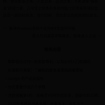
终，体现和谐之美、人文之美、运动之美，不断凝聚“强省
会”磅礴力量，让中华文化多彩多姿的魅力在爽爽筑城绽放，
这是一届团结奋进、协力四新、节俭安全的民族团结盛会。
解决Windows系统不支持IE8安装的问题
男人为何喜欢年轻美女：解读迷人之谜
相关内容
聊聊我玩过的一些黑胶唱机，以及如何入门和避坑
1
蛇喜歡吃甚麼？了解蛇的飲食習慣與飼養需知
2
Google 的产品及服务
3
分页需要传递几个参数
4
世欧预赛第1轮：英格兰VS阿尔巴尼亚，图赫尔的三狮军团首秀
5
2022世界杯技战术总结：效率至上，务实为王
6