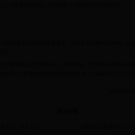
IIS上的配置是否成功，可以创建一个简单的PHP测试文件。
将其放置在你的网站根目录中。然后在浏览器中访问http://yourdoma
页面。
IIS服务器上成功配置PHP。如有需要，定期更新PHP版本
务器支持PHP配置指南能够帮助你顺利搭建一个高效的PHP开发
td游戏(20
相关内容
效率至上，务实为王
卡塔尔断交世界杯背后的
2