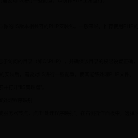
需要对IIS进行一些配置，以确保PHP正常运行。
与你的IIS版本相兼容的PHP安装包。一般来说，推荐使用PHP
易于访问的目录（如C:\PHP），并确保该目录的权限设置正确，
HP的安装后，需要对IIS进行一些配置，使其能够处理PHP文件。
并打开“IIS管理器”。
置处理程序映射
点或服务器节点，点击“处理程序映射”。在右侧操作面板中，选择“