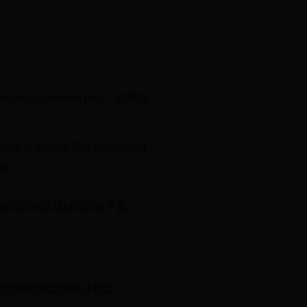
in.com/test.php。如果成
和相应的扩展能够保证你的网站性
环境。
23好玩的td游戏好玩的td手游)
政治博弈和足球商业利益