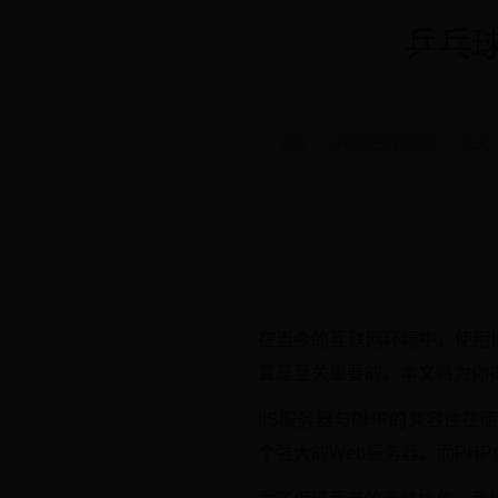
乒乓球
首页
中国对巴西世界杯
正文
在当今的互联网环境中，使用I
置是至关重要的。本文将为你提
IIS服务器与PHP的兼容性在使用II
个强大的Web服务器。而PH