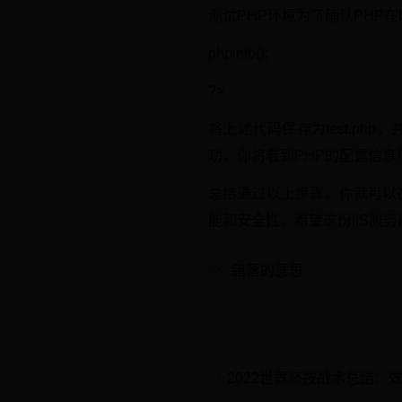
测试PHP环境为了确认PHP在
phpinfo();
?>
将上述代码保存为test.php，并
功，你将看到PHP的配置信息
总结通过以上步骤，你就可以在
能和安全性。希望这份IIS服
错落的意思
2022世界杯技战术总结：
1