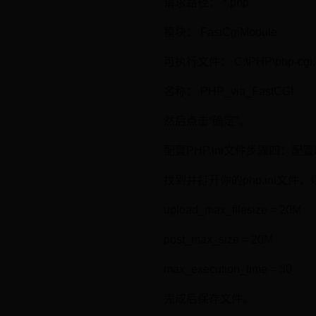
请求路径： *.php
模块： FastCgiModule
可执行文件： C:\PHP\php-cgi.
名称： PHP_via_FastCGI
然后点击“确定”。
配置PHP.ini文件步骤四：配置PH
找到并打开你的php.ini
upload_max_filesize = 20M
post_max_size = 20M
max_execution_time = 30
完成后保存文件。