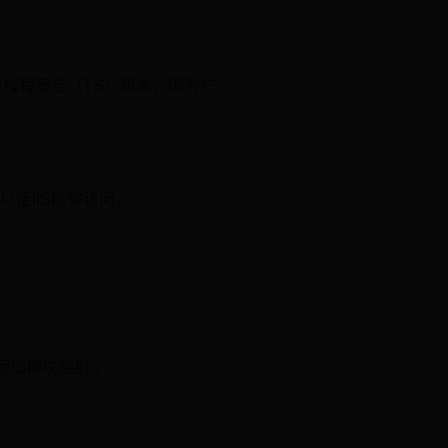
的线程安全（TS）版本，因为它
以便IIS能够访问。
添加模块映射”。