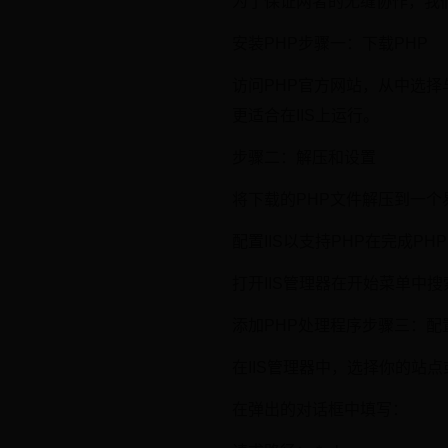
为了保证两者的无缝协作，我们
安装PHP步骤一：下载PHP
访问PHP官方网站，从中选择
更适合在IIS上运行。
步骤二：解压和设置
将下载的PHP文件解压到一个
配置IIS以支持PHP在完成P
打开IIS管理器在开始菜单中搜索
添加PHP处理程序步骤三：配
在IIS管理器中，选择你的站
在弹出的对话框中填写：