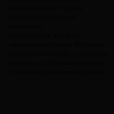
微淘评论吞楼是什么意思？为什么会吞楼？
3
四色眼影的画法图解,四色眼影怎么画
4
肌理漆是硅藻泥吗?
5
淘宝宝贝主图怎么更换？更换步骤介绍！
6
卡盟搭建(快速搭建自己的卡盟平台：基于卡盟的实用教程)
7
国家文物局关于清华大学早期建筑——清华大学同方部修缮工程设计方案的批复
8
查价格用什么app？这个价格利器助你轻松比价购物！
9
【2025固态硬盘笔记本笔记本电脑排行榜】固态硬盘笔记本笔记本电脑哪款好
10
友情链接
Copyright © 2021 乒乓球世界杯_世界杯结束时间 - 0123838.com All Rights
Reserved.