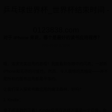
乒乓球世界杯_世界杯结束时间 -
0123838.com
对于 iPhone 来说，哪个是最好的读书应用程序？
2025-05-20 11:50:00
哦，追求完美应用的旅程！我能看到你眼中的闪亮；一部新
iPhone和无尽的可能性。然而，令人震惊的真相是——并不
是所有的图书应用都是平等的。
让我们深入探索书籍应用的魔法森林，好吗？
1. Kindle：
电子阅读器的王者！Kindle应用在选择方面是一个巨兽。你