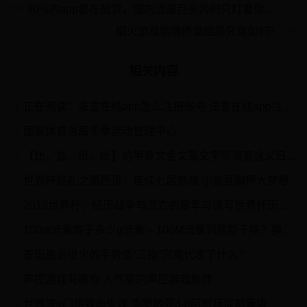
90%的app都在放贷，国内流量巨头为何只盯着你的钱包？
烟火游戏剧情终章结局究竟如何？
相关内容
正在阅读：法宣在线app怎么注册账号 法宣在线app注册账号方法【详解】法宣在线app怎么注册账号 法宣在线app注册账号方法【详解】
1
国家体育总局冬季运动管理中心
2
【比，毖，纰，紕】的甲骨文金文篆文字形演变含义日期：2023-03-19 来源：甲骨密码评论：0点击：
3
世界杯巡礼之墨西哥：连续七届参战 小豌豆胸怀大梦想
4
2018世界杯：经历战争与流亡的童年与谱写世界杯历史的克罗地亚球星
5
100m流量等于多少g流量 – 100M流量到底能干啥？换算技巧+避坑指南全解析
6
泰国最近很火的手势竖“三指”究竟代表了什么？
7
声控游戏有哪些 人气高的声控游戏推荐
8
世界波+门将致命失误 克罗地亚3-0阿根廷提前晋级
9