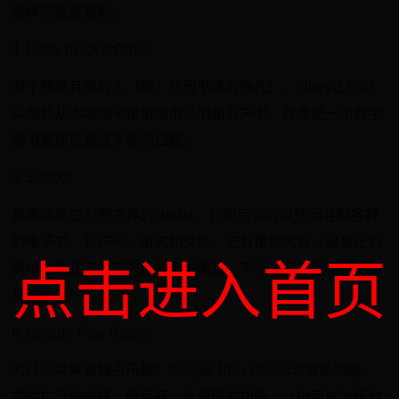
超棒的会员福利。
4. Libby by OverDrive：
对于预算有限的人（哦，贫困书迷的挣扎），Libby让你可
以免费从本地图书馆借阅电子书和有声书。就像把一个数字
图书管理员装进了你的口袋。
5. Scribd：
我喜欢称它为图书界的Netflix。订阅后你可以访问各种各样
的电子书、有声书、杂志和文件。它有策划内容，但真正的
点击进入首页
美妙之处在于固定费用的无限阅读。不过，要注意畅销书的
某些限制！
6. Google Play Books：
为什么苹果要独占乐趣？Google Play Books非常多功能，
提供广泛的选择，而且有一个很酷的功能，让你可以上传自