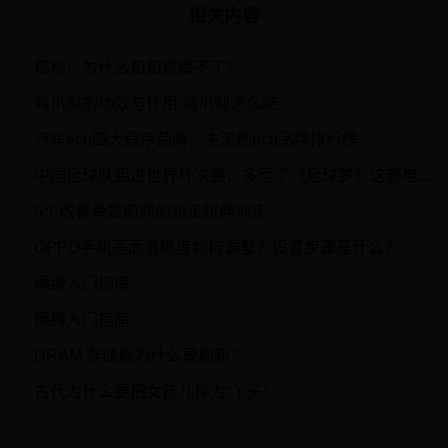
相关内容
揭秘！为什么扣扣直播不了？
1
鸡爪梨的功效与作用 鸡爪梨怎么吃
2
汽车ecu四大程序品牌，主流刷ecu品牌排行榜
3
中国足球队踢进世界杯决赛，多亏了《足球梦》这部电影！
4
5个改善骨盆前倾的矫正拉伸训练
5
OPPO手机画面清晰度如何调整？设置步骤是什么？
6
绳缚入门指南
7
绳缚入门指南
8
DRAM 存储器为什么要刷新？
9
古代为什么要把女孩儿称为“丫头”
10