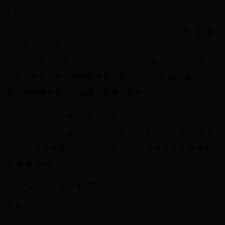
5 回声战令
回声战令是Iridium Studios制作发行的策略战棋游戏。其最
大特色为支持真实音感技术，玩家能通过预设语音指令给战
场上的士兵下达指令。游戏中玩家扮演指挥官，率领一队勇
士深入敌后，他们要破解高难度暗号谜语，开展军事行动，
揭开神秘事件背后的谜题以拯救人类社会。
回声战令There Came an Echo
2015-02-25发行 策略游戏/科幻/独立/单人/剧情丰富/策略/战
术/独立游戏/策略游戏/即时战略/即时/好评原声音乐/赛博朋
克/等角/声控
PC/PS4/Xbox One 支持官方中文
查看详情