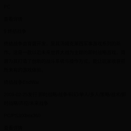
PC
查看详情
9 终结战争
终结战争由育碧开发，是其汤姆克莱西军事游戏系列的新
作。这是一款以近未来世界大战为主题的即时战略游戏，育
碧为其打造了创新的战斗系统与操作方式，能让玩家收获前
所未有的游戏体验。
终结战争EndWar
2009-02-25发行 即时战略/战争/科幻/单人/多人/策略/战术/即
时战略/声控/未来战争
PC/PS3/Xbox360
查看详情