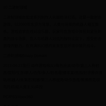
10 二进制领域
二进制领域由如龙系列制作人名越稔洋打造。这是一款射击
游戏，以2080年东京为背景，人类与背叛的机器人相互厮
杀。游戏追求在线对战乐趣，玩家可在游戏中体验到紧张刺
激的战斗场景，在人与机器人对抗的独特设定下，感受射击
游戏的魅力，在充满科幻感的未来东京环境中展开战斗。
二进制领域Binary Domain
2012-04-27发行 动作游戏/科幻/角色扮演/动作/第三人称射
击/冒险/生存/单人/合作/多人/射击/剧情丰富/氛围/好评原声音
轨/机器人/未来/控制器/第三人称视角/动作游戏/赛博朋克/反
乌托邦/超人类主义/声控
PC/PS3/Xbox360