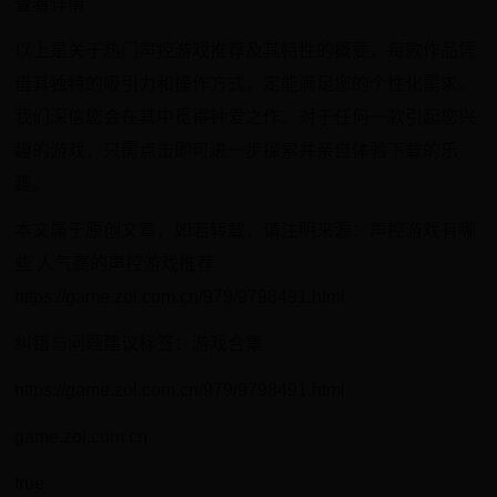
查看详情
以上是关于热门声控游戏推荐及其特性的概要，每款作品凭
借其独特的吸引力和操作方式，定能满足您的个性化需求。
我们深信您会在其中觅得钟爱之作。对于任何一款引起您兴
趣的游戏，只需点击即可进一步探索并亲自体验下载的乐
趣。
本文属于原创文章，如若转载，请注明来源：声控游戏有哪
些 人气高的声控游戏推荐
https://game.zol.com.cn/979/9798491.html
纠错与问题建议标签：游戏合集
https://game.zol.com.cn/979/9798491.html
game.zol.com.cn
true