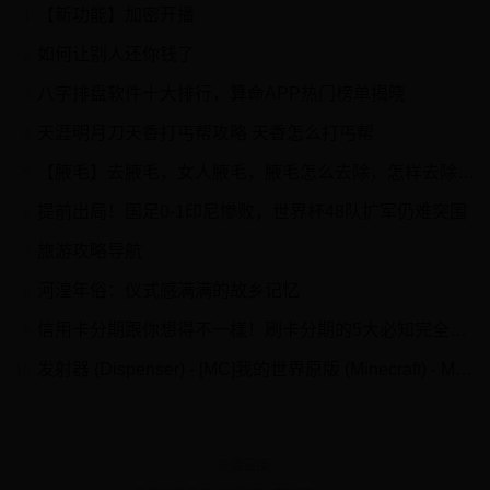
【新功能】加密开播
1
如何让别人还你钱了
2
八字排盘软件十大排行，算命APP热门榜单揭晓
3
天涯明月刀天香打丐帮攻略 天香怎么打丐帮
4
【腋毛】去腋毛，女人腋毛，腋毛怎么去除，怎样去除腋毛，脱腋毛
5
提前出局！国足0-1印尼惨败，世界杯48队扩军仍难突围
6
旅游攻略导航
7
河湟年俗：仪式感满满的故乡记忆
8
信用卡分期跟你想得不一樣！刷卡分期的5大必知完全解析
9
发射器 (Dispenser) - [MC]我的世界原版 (Minecraft) - MC百科
10
友情链接