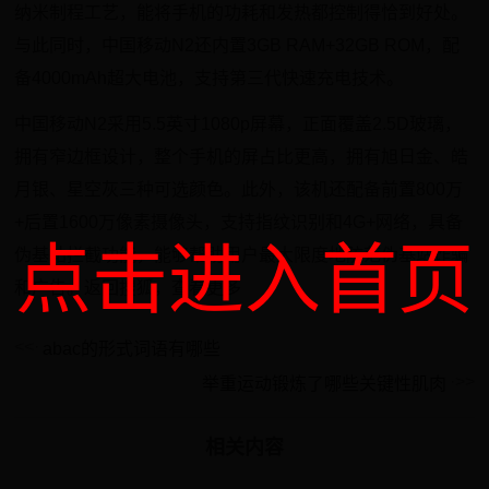
纳米制程工艺，能将手机的功耗和发热都控制得恰到好处。
与此同时，中国移动N2还内置3GB RAM+32GB ROM，配
备4000mAh超大电池，支持第三代快速充电技术。
中国移动N2采用5.5英寸1080p屏幕，正面覆盖2.5D玻璃，
拥有窄边框设计，整个手机的屏占比更高，拥有旭日金、皓
月银、星空灰三种可选颜色。此外，该机还配备前置800万
+后置1600万像素摄像头，支持指纹识别和4G+网络，具备
点击进入首页
伪基站拦截功能，能够帮助用户最大限度地防范伪基站诈骗
和广告。返回搜狐，查看更多
abac的形式词语有哪些
举重运动锻炼了哪些关键性肌肉
相关内容