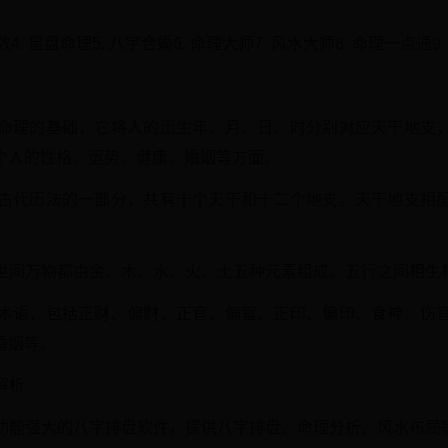
斗数4. 星盘命理5. 八字合婚6. 命理大师7. 风水大师8. 命理一点通
周易命理的基础，它将人的出生年、月、日、时分别对应天干地支
个人的性格、运势、健康、婚姻等方面。
我国古代历法的一部分，共有十个天干和十二个地支。天干地支相
，世间万物都由金、木、水、火、土五种元素组成。五行之间相生
中的术语，包括正财、偏财、正官、偏官、正印、偏印、食神、伤
婚姻等。
解析
款功能强大的八字排盘软件，提供八字排盘、命理分析、风水布局