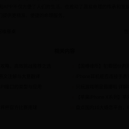
和APP不仅方便了人们的生活，也推动了周易命理的传承和发
人们提供更精准、便捷的命理服务。
召喚餐桌
性
相关内容
本攻略，高效挑战推荐之选
【国樽律所】犯罪团伙判刑标准详
2
|原文注解与大意翻译
iPhone耳机能否连接手
4
API接口的类型与应用
只玩游戏明显弱爆啦 详解G
6
【苹果iPhone X系列】苹果i
8
世界杯官方比赛用球
盘点国内10大婚恋平台，
10