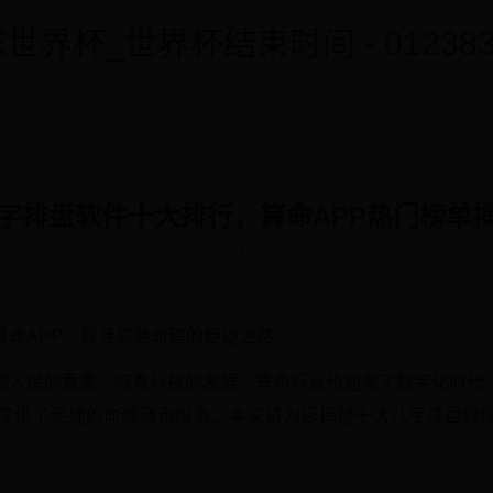
世界杯_世界杯结束时间 - 0123838
字排盘软件十大排行，算命APP热门榜单
2025-05-13 08:39:16
算命APP，探寻周易命理的便捷之路
国人民的喜爱。随着科技的发展，算命行业也迎来了数字化时代
们提供了便捷的命理咨询服务。本文将为您揭秘十大八字排盘软