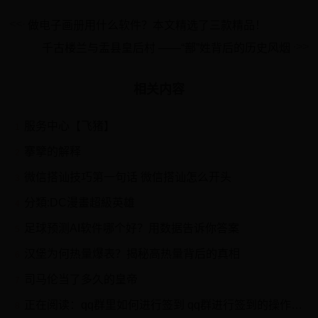
做电子画册用什么软件？本文精选了三款精品！
千古楼兰与盂县皇后村 ——“鄯”姓背后的历史风烟
相关内容
服务中心【飞猪】
1
搴擥的解释
2
微信搭讪技巧第一句话 微信搭讪怎么开头
3
分類:DC漫畫超級英雄
4
足球预测AI软件哪个好？用数据告诉你答案
5
汉堡为何热量爆表？揭秘高热量背后的真相
6
司马伦当了多久的皇帝
7
正在阅读：qq群里如何进行签到 qq群进行签到的操作过程qq群里如何进行签到 qq群进行签到的操作过程
8