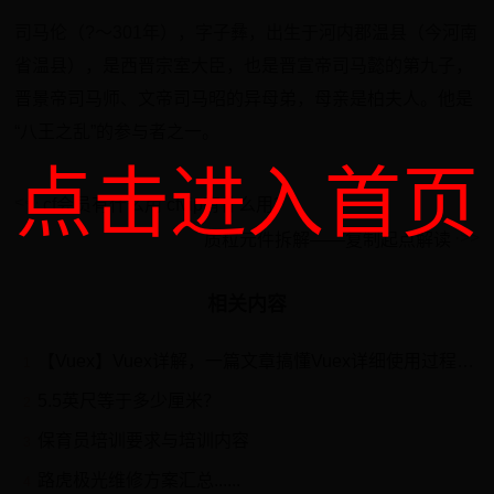
司马伦（?～301年），字子彝，出生于河内郡温县（今河南
省温县），是西晋宗室大臣，也是晋宣帝司马懿的第九子，
晋景帝司马师、文帝司马昭的异母弟，母亲是柏夫人。他是
“八王之乱”的参与者之一。
点击进入首页
cf会员有什么用 cfvip有什么用？
质粒元件拆解——复制起点解读
相关内容
【Vuex】Vuex详解，一篇文章搞懂Vuex详细使用过程和代码编写
1
5.5英尺等于多少厘米？
2
保育员培训要求与培训内容
3
路虎极光维修方案汇总......
4