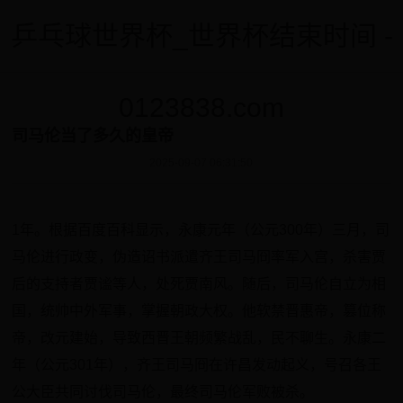
乒乓球世界杯_世界杯结束时间 -
0123838.com
司马伦当了多久的皇帝
2025-09-07 06:31:50
1年。根据百度百科显示，永康元年（公元300年）三月，司
马伦进行政变，伪造诏书派遣齐王司马冏率军入宫，杀害贾
后的支持者贾谧等人，处死贾南风。随后，司马伦自立为相
国，统帅中外军事，掌握朝政大权。他软禁晋惠帝，篡位称
帝，改元建始，导致西晋王朝频繁战乱，民不聊生。永康二
年（公元301年），齐王司马冏在许昌发动起义，号召各王
公大臣共同讨伐司马伦，最终司马伦军败被杀。