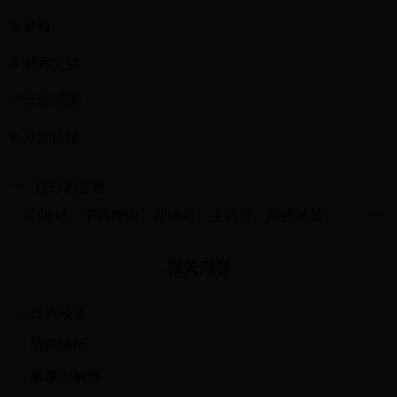
5 参看
6 参考文献
7 延伸阅读
8 外部链接
打劫的意思
IP地址、子网掩码、网络号、主机号、网络地址、主机地址详解
相关内容
虎的成语
1
犰狳鳞甲
2
搴擥的解释
3