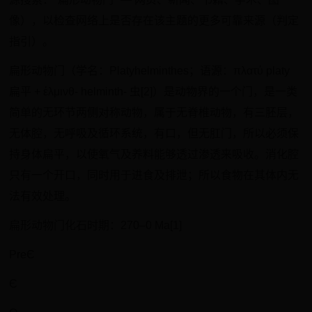
像），以检查网络上是否存在该主题的更多可靠来源（判定
指引）。
扁形动物门（学名：Platyhelminthes；语源：πλατύ platy
扁平 + ἑλμινθ- helminth- 虫[2]）是动物界的一个门，是一类
简单的无环节两侧对称动物，属于无脊椎动物，有三胚层，
无体腔，无呼吸及循环系统，有口，但无肛门，所以必须保
持身体扁平，以使氧气及养料能够透过渗透来吸收。消化腔
只有一个开口，同时用于进食及排泄；所以食物在其体内无
法有效处理。
扁形动物门化石时期：270–0 Ma[1]
PreЄ
Є