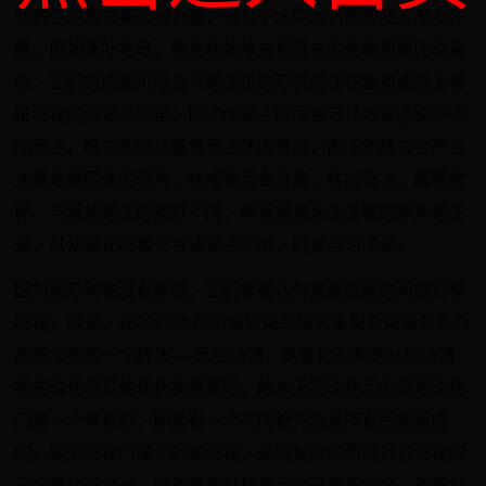
非寄生的扁虫都是捕食者，栖息于水中或遮荫的陆上潮湿环
境，例如落叶堆等。寄生种如绦虫和吸虫的生命周期比较复
杂：它们的成熟阶段会以寄生虫的形式居住在鱼类或陆上脊
椎动物的消化系统里；而中间宿主阶段会寻找可被感染的中
间宿主。吸虫的卵从最终宿主体内排出，而成年绦虫会产生
大量雌雄同体的节片，在成熟后会分离，排出宿主，再释放
卵。与其他寄生的类群不同，单殖纲是水生生物的体外寄生
虫，其幼虫在附着于合适宿主之后，再变态为成虫。
因为扁形动物没有体腔，它们曾被认为是最原始的两侧对称
动物。但是，在1980年代中期以来的研究发现原来被分类为
扁形动物的一个群体──无腔动物，离最初的两侧对称动物
祖先较任何其他现代类群更近。除去无腔动物后的扁形动物
门是一个单系群，即是有一个共同祖先及其所有后裔组成
的。扁形动物门属于冠轮动物，是较复杂的两侧对称动物的
三个进化支之一。近年来的分析显示出已重新定义、不再包