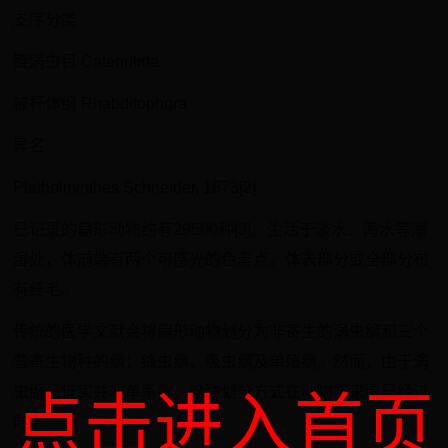
支序分类
链涡虫目 Catenulida
被杆体纲 Rhabditophora
异名
Plathelminthes Schneider, 1873[2]
已记录的扁形动物约有29500种[3]。生活于淡水、海水等潮
湿处，体前端有两个可感光的色素点。体表部分或全部分布
有纤毛。
传统的医学文献会将扁形动物划分为非寄生的涡虫纲和三个
营寄生物种的纲：绦虫纲、吸虫纲及单殖纲。然而，由于涡
虫纲已证实并非单系群，这种划分方式在动物学来看已经过
点击进入首页
时。