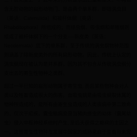
含无腔动物的扁形动物门，是由两个单系群，即链涡虫目
（英语：Catenulida）和被杆体纲（英语：
Rhabditophora）所组成的；而绦虫纲、吸虫纲和单殖纲则
组成了被杆体纲下的一个分支──新皮类（英语：
Neodermata）底下的单系群，至于传统的涡虫纲物种范围
则涵盖了除新皮类外的所有扁形动物。因此，传统上认定的
涡虫纲现在被认为是并系群，因为其不包含从传统涡虫纲分
支出去的寄生性物种之类群。
超过一半已知的扁形动物属于寄生虫, 而且某些物种会对人
类以及牲畜造成很大的伤害。血吸虫病是由吸虫纲裂体属的
物种所造成的，是所有由寄生虫造成的人类疾病中第二致命
的，仅次于疟疾。囊虫脑病变是当猪肉绦虫的幼体（囊尾幼
虫）侵入中枢神经系统时产生, 是后天获得之癫痫的主因之
一。这些寄生性物种在发展中国家的威胁来自于生食与未完