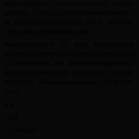
全煮熟之食物而流行，以及从高风险地区的进口。在低度开
发的国家中，人们可能无法负担用以煮熟食物之燃料的费
用，再加上设计不良之供水系统以及灌溉工程，使得不良的
公共卫生及农业卫生提高被感染之风险。
两种扁形动物在菲律宾、印尼、夏威夷、新几内亚和关岛被
用来控制威胁原生种蜗牛生存的外来种非洲大蜗牛之种群大
小，并收到良好成效。但是，最近发现这些扁形动物可能自
身就会威胁原生种蜗牛的生存。在西北欧地区，以蚯蚓为食
的新西兰扁虫（Arthurdendyus triangulatus）的散播引起各
方担忧。
目录
1 描述
1.1 分辨性特征