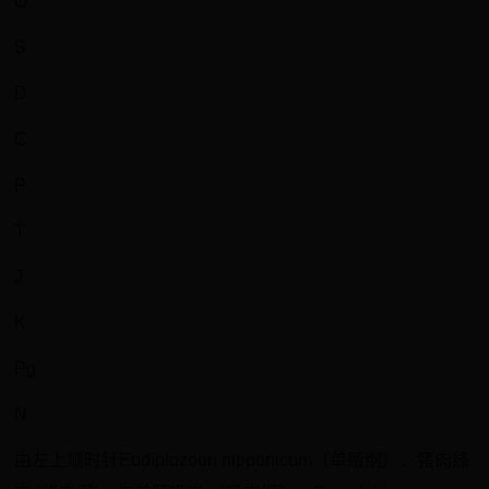
O
S
D
C
P
T
J
K
Pg
N
由左上顺时针Eudiplozoon nipponicum（单殖纲）、猪肉绦