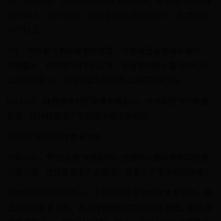
部、华北南部、陕西关中等地无有效降水，日最高气温将在
32℃以上，其中16日、18日至19日将超过35℃，局地可达
37℃以上。
4月，陕西省气象局曾发布预警，今春陕西全省降水偏少、
旱情露头，特别是3月下旬以来，全省平均降水量为1961年
以来同期最少，平均气温为1961年以来同期第3高。
5月12日，陕西省水利厅旱情专报显示，省水利厅多个处室
会商，维持陕西省干旱防御Ⅳ级应急响应。
水利部门提前调度春灌用水
今年以来，受“拉尼娜”状态影响，全国降水量较常年同期偏
少近三成。正值夏粮生产关键期，粮食生产用水如何保障？
许德志向澎湃新闻表示，水利部历来在秋后水库蓄水时，就
谋划来年春灌工作。各流域管理机构强化用水调配，确保流