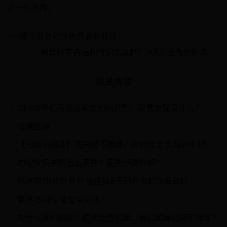
进一步发挥。
哪个财务软件免费做账好用
慧算账工资福利待遇怎么样？从9方面为你解读
相关内容
OPPO手机画面清晰度如何调整？设置步骤是什么？
1
逆境国语
2
【飛機小知識】搭飛機不無聊，提供機上 免費Wifi 13間航空公司，報你知！
3
淘宝宝贝主图怎么更换？更换步骤介绍！
4
厄齐尔 南非世界杯 德国队8号厄齐尔的详细资料
5
英伟达GPU各型号对比
6
为什么我们被别人碰到会感到痒，自己碰自己却不痒呢？
7