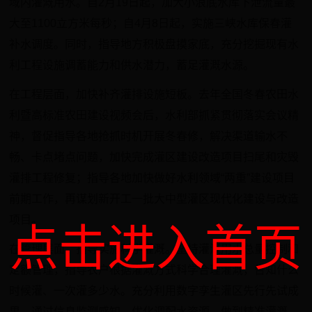
域内灌溉用水。自2月19日起，加大小浪底水库下泄流量最
大至1100立方米每秒；自4月8日起，实施三峡水库保春灌
补水调度。同时，指导地方积极盘摸家底，充分挖掘现有水
利工程设施调蓄能力和供水潜力，蓄足灌溉水源。
在工程层面，加快补齐灌排设施短板。去年全国冬春农田水
利暨高标准农田建设视频会后，水利部抓紧贯彻落实会议精
神，督促指导各地抢抓时机开展冬春修，解决渠道输水不
畅、卡点堵点问题，加快完成灌区建设改造项目扫尾和灾毁
灌排工程修复；指导各地加快做好水利领域“两重”建设项目
前期工作，再谋划新开工一批大中型灌区现代化建设与改造
项目。
点击进入首页
在管理层面，指导实施科学灌溉。坚持灌溉用水总量控制和
定额管理，指导农户根据灌溉方式科学合理灌溉，告知什么
时候灌、一次灌多少水。充分利用数字孪生灌区先行先试成
果，通过信息监测感知、优化调配水资源，做到精准灌溉。