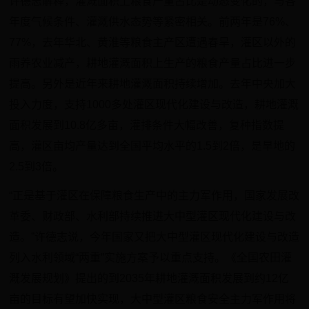
许德志解释，灌溉面积上粮食产量占比是动态变化的，与各
年度气候条件、灌溉供水态势等紧密相关。前两年是76%、
77%，去年华北、黄淮等粮食主产区遭遇春旱，灌区以外的
雨养农业减产，耕地灌溉面积上生产的粮食产量占比进一步
提高。另外是近年来耕地灌溉面积持续增加。去年中央加大
投入力度，支持1000多处灌区现代化建设与改造，耕地灌溉
面积发展到10.8亿多亩，灌排条件大幅改善，复种指数提
高，灌区亩均产量达到全国平均水平的1.5到2倍，是旱地的
2.5到3倍。
“正是基于灌区在保障粮食生产中的主力军作用，国家发展改
革委、财政部、水利部持续推进大中型灌区现代化建设与改
造。”许德志说，今年国家又把大中型灌区现代化建设与改造
列入水利领域“两重”实施方案予以重点支持。《全国农田灌
溉发展规划》提出的到2035年耕地灌溉面积发展到约12亿
亩的目标有望加快实现，大中型灌区粮食安全主力军作用将