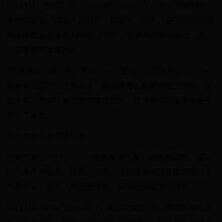
5月14日，澎湃新闻（www.thepaper.cn）从水利部农村水利
水电司获悉，得益于谋划早、部署早，当前，全国9520座重
点水库蓄水总量超4400亿立方米，较常年同期偏多近一成，
可有效保障春灌用水。
“解决靠天吃饭问题，根本的一条是大兴农田水利。”农村水
利水电司副司长许德志说，我国灌排工程体系逐步完善，抵
御干旱、洪涝灾害的能力有效提升，这为保障国家粮食安全
夯实了基础。
北方产粮大省遭遇特旱
中央气象台5月13日18时继续发布气象干旱黄色预警：据实
时气象干旱监测，陕西、河南、甘肃等省份存在重度及以上
气象干旱，其中，陕西西南部、河南西南部等地特旱。
5月14日，中央气象台预计，即日起至19日，我国黄淮中西