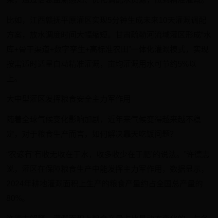
比如，江西赣抚平原灌区实现5分钟生成未来10天灌溉调配
方案，放水调度时间大幅缩短。甘肃疏勒河流域灌区形成“水
库+骨干渠道+数字孪生+高标准农田”一体化灌溉模式，实现
按需适时适量自动精准灌溉，亩均灌溉用水可节约5%以
上。
大中型灌区发挥粮食安全主力军作用
随着全球气候变化影响加剧，近年来气候变得越来越不稳
定，对于粮食生产而言，如何解决靠天吃饭问题？
“农谚有‘有收无收在于水，收多收少在于肥’的说法。”许德志
说，灌区在保障粮食生产中能发挥主力军作用，数据显示，
2024年耕地灌溉面积上生产的粮食产量约占全国总产量的
80%。