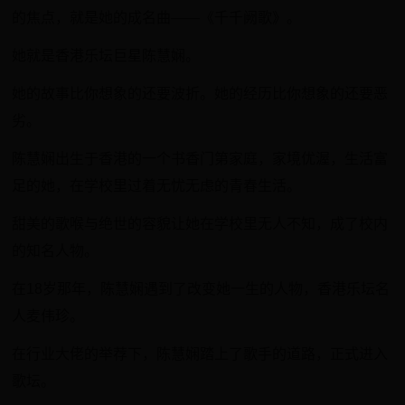
的焦点，就是她的成名曲——《千千阙歌》。
她就是香港乐坛巨星陈慧娴。
她的故事比你想象的还要波折。她的经历比你想象的还要恶
劣。
陈慧娴出生于香港的一个书香门第家庭，家境优渥，生活富
足的她，在学校里过着无忧无虑的青春生活。
甜美的歌喉与绝世的容貌让她在学校里无人不知，成了校内
的知名人物。
在18岁那年，陈慧娴遇到了改变她一生的人物，香港乐坛名
人麦伟珍。
在行业大佬的举荐下，陈慧娴踏上了歌手的道路，正式进入
歌坛。