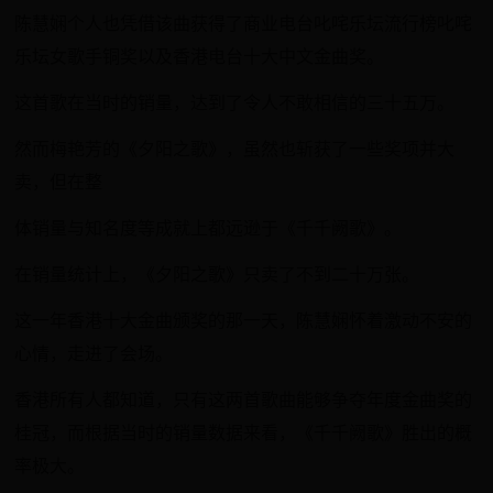
陈慧娴个人也凭借该曲获得了商业电台叱咤乐坛流行榜叱咤
乐坛女歌手铜奖以及香港电台十大中文金曲奖。
这首歌在当时的销量，达到了令人不敢相信的三十五万。
然而梅艳芳的《夕阳之歌》，虽然也斩获了一些奖项并大
卖，但在整
体销量与知名度等成就上都远逊于《千千阙歌》。
在销量统计上，《夕阳之歌》只卖了不到二十万张。
这一年香港十大金曲颁奖的那一天，陈慧娴怀着激动不安的
心情，走进了会场。
香港所有人都知道，只有这两首歌曲能够争夺年度金曲奖的
桂冠，而根据当时的销量数据来看，《千千阙歌》胜出的概
率极大。