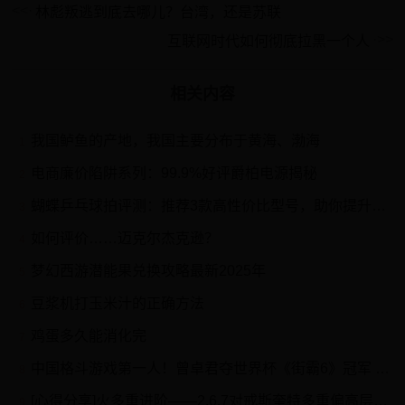
林彪叛逃到底去哪儿？台湾，还是苏联
互联网时代如何彻底拉黑一个人
相关内容
我国鲈鱼的产地，我国主要分布于黄海、渤海
1
电商廉价陷阱系列：99.9%好评爵柏电源揭秘
2
蝴蝶乒乓球拍评测：推荐3款高性价比型号，助你提升乒乓球技！
3
如何评价……迈克尔杰克逊？
4
梦幻西游潜能果兑换攻略最新2025年
5
豆浆机打玉米汁的正确方法
6
鸡蛋多久能消化完
7
中国格斗游戏第一人！曾卓君夺世界杯《街霸6》冠军 电竞至高真神：我还没老
8
[心得分享]火多重进阶——2.6.7对戒斯奎特多重偏高层日常刷图心得
9