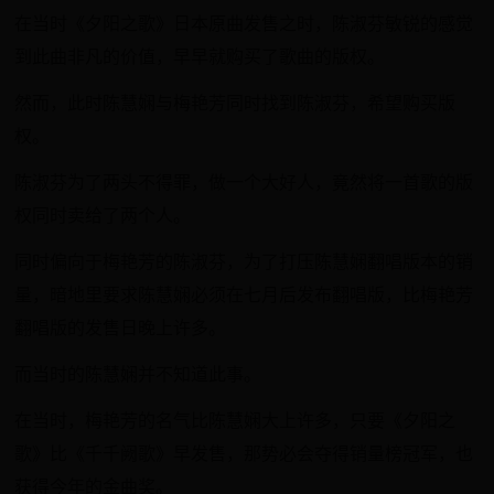
在当时《夕阳之歌》日本原曲发售之时，陈淑芬敏锐的感觉
到此曲非凡的价值，早早就购买了歌曲的版权。
然而，此时陈慧娴与梅艳芳同时找到陈淑芬，希望购买版
权。
陈淑芬为了两头不得罪，做一个大好人，竟然将一首歌的版
权同时卖给了两个人。
同时偏向于梅艳芳的陈淑芬，为了打压陈慧娴翻唱版本的销
量，暗地里要求陈慧娴必须在七月后发布翻唱版，比梅艳芳
翻唱版的发售日晚上许多。
而当时的陈慧娴并不知道此事。
在当时，梅艳芳的名气比陈慧娴大上许多，只要《夕阳之
歌》比《千千阙歌》早发售，那势必会夺得销量榜冠军，也
获得今年的金曲奖。