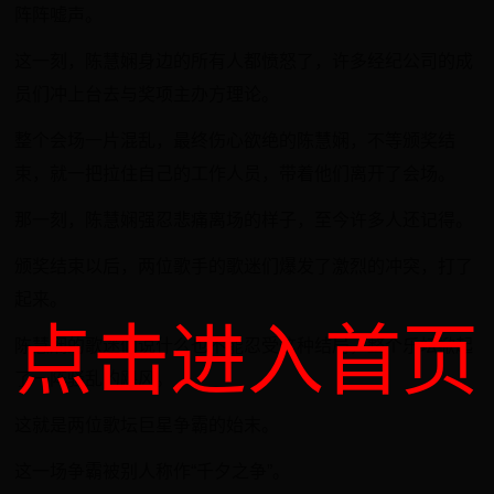
阵阵嘘声。
这一刻，陈慧娴身边的所有人都愤怒了，许多经纪公司的成
员们冲上台去与奖项主办方理论。
整个会场一片混乱，最终伤心欲绝的陈慧娴，不等颁奖结
束，就一把拉住自己的工作人员，带着他们离开了会场。
那一刻，陈慧娴强忍悲痛离场的样子，至今许多人还记得。
颁奖结束以后，两位歌手的歌迷们爆发了激烈的冲突，打了
起来。
点击进入首页
陈慧娴的歌迷们说什么也不能忍受这种结局，整个乐坛掀起
了一阵骚乱的飓风。
这就是两位歌坛巨星争霸的始末。
这一场争霸被别人称作“千夕之争”。