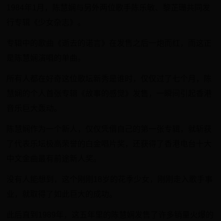
1984年1月，陈慧娴与另外两位歌手陈乐敏、黎芷珊共同发
行专辑《少女杂志》。
专辑中的歌曲《逝去的诺言》在发售之后一炮而红，而这正
是陈慧娴演唱的单曲。
所有人都在好奇这位歌坛新秀是谁时，仅仅过了七个月，陈
慧娴的个人首张专辑《故事的感觉》发售，一瞬间引起香港
音乐巨大轰动。
陈慧娴作为一个新人，仅仅凭借自己的第一张专辑，就斩获
了代表乐坛极高荣誉的白金唱片奖，还获得了香港电台十大
中文金曲最有前途新人奖。
没有人能想到，这个刚刚18岁的花季少女，刚刚走入歌手事
业，就取得了如此巨大的成功。
此后直到1989年，这五年里的陈慧娴发售了许多销量火爆的