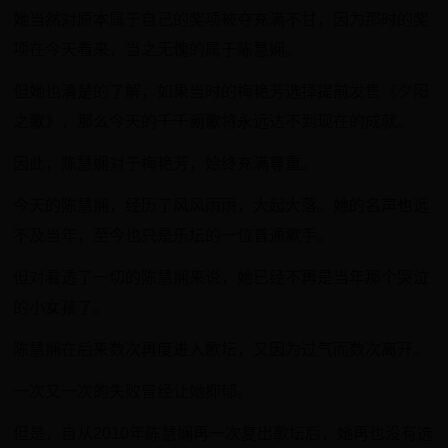
她当然对原本属于自己的奖项被夺充满不甘，因为那时的奖
项在今天看来，当之无愧的属于陈慧娴。
但她也清楚的了解，如果当时的梅艳芳选择提前发售《夕阳
之歌》，那么今天的千千阙歌将永远达不到现在的成就。
因此，陈慧娴对于梅艳芳，始终充满尊重。
今天的陈慧娴，经历了风风雨雨，大起大落。她的名声也远
不及当年，至今也只是乐坛的一位普通歌手。
但对看透了一切的陈慧娴来说，她已经不再是当年那个哭泣
的小女孩了。
陈慧娴在后来数次再度进入歌坛，又因为过气而数次离开。
一次又一次的失败曾经让她抑郁。
但是，自从2010年陈慧娴再一次复出歌坛后，她再也没有选