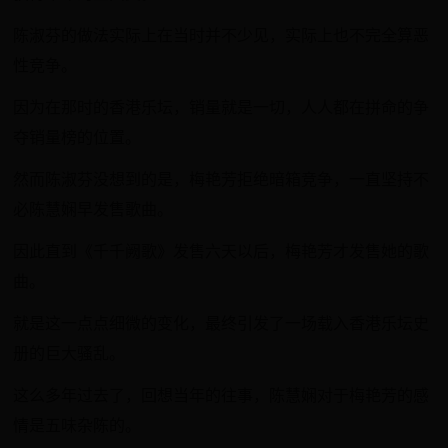
陈淑芬的做法实际上在当时并不少见，实际上也不完全算恶
性竞争。
因为在那时的香港乐坛，销量就是一切，人人都在拼命的争
夺销量榜的位置。
然而陈淑芬没想到的是，梅艳芳拒绝暗箱竞争，一直坚持不
必陈慧娴早发售歌曲。
因此直到《千千阙歌》发售六天以后，梅艳芳才发售她的歌
曲。
就是这一点点细微的变化，最终引发了一场载入香港乐坛史
册的巨大骚乱。
这么多年过去了，回想当年的往事，陈慧娴对于梅艳芳的感
情是五味杂陈的。