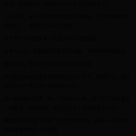
班机。迎接她的，将是与以往完全不同的新生活。
十几年来，关于当年那场颁奖典礼的骚乱，以及陈慧娴突然
的离去，一直是歌坛深处的秘密。
对于整个华语圈来说，也是津津乐道的话题。
许多年以后，陈慧娴谈论起那段往事，才将真相缓缓道出。
原来那年，其实自己早已有了退出的意愿。
陈慧娴的父亲陈澄波希望她能够专心学习，继续学业，因此
陈慧娴对于是否离开始终举棋不定。
那一晚的晴天霹雳，那一天的伤心欲绝，成了压死骆驼最后
一根稻草。从那时起，陈慧娴坚定了去美国留学的决心。
陈慧娴缓缓讲起了那年“千夕之争”的往事，原来一切的始作
俑者是金牌制作人陈淑芬。