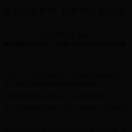
乒乓球世界杯_世界杯结束时间 -
0123838.com
歌手陈慧娴的“消失”，是整个华语乐坛的损失和悲哀
2026-03-04 04:06:40
2005年，一位记者急匆匆拦住一位带着口罩与墨镜的女明
星，拿出了早已经准备好的照片与文稿给她看。
这些材料上都是这位女明星一生中最为痛苦的回忆。
报社上级要求记者这样做，并且对记者隐瞒了这位女星的身
份。
目的就是让记者能毫无顾忌的刺激这位女星，让她倾诉、责