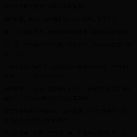
最终陈慧娴感受到了前所未有的失败。
她回到家，把自己关在房间里，拉上窗帘，也不开灯。
她一个人躺在床上，回想起今晚的事情，眼泪无声的滑落。
那一晚，陈慧娴就这样在自己的卧房里，伤心欲绝的哭了很
久，很久。
似乎大家都已经忘了，抛去歌坛巨星的华丽外表，陈慧娴也
只是一个二十几岁的小孩子。
颁奖典礼十几天后，1989年8月28日，香港的红磡体育场热
闹非凡，因为这是陈慧娴的告别演唱会。
陈慧娴看着台下的观众们，忍住热泪，向他们热情的回首，
台下的粉丝们也热烈的回应她。
自己的名曲一首有一首唱过，每一首都撩拨歌迷们的心弦。