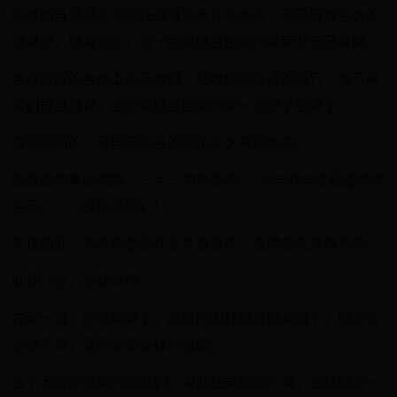
陈慧娴虽然对于奖项花落谁家有许多忐忑，但是看着巨大的
销量差，她有信心，这一届年度金曲奖的殊荣非自己莫属。
金碧辉煌的会场上座无虚席，随着颁奖仪式的进行，数万来
者们屏息凝神，宣布年度金曲奖的那一刻终于要来了。
宣读奖项的，是国际知名的娱乐业大亨邵逸夫。
他缓缓地拿出词牌，一字一句的念到：“今年的年度金曲奖得
主是……《夕阳之歌》！”
不仅如此，今年的最受欢迎女歌星奖，竟然也花落梅艳芳。
此话一出，全场哗然。
在那一刻，陈慧娴哭了，晶莹的泪珠顺着眼角滑下，她怎么
也想不到，竟然会是这样的结局。
台下无数陈慧娴的歌迷们，对此结果强烈不满，会场爆发一