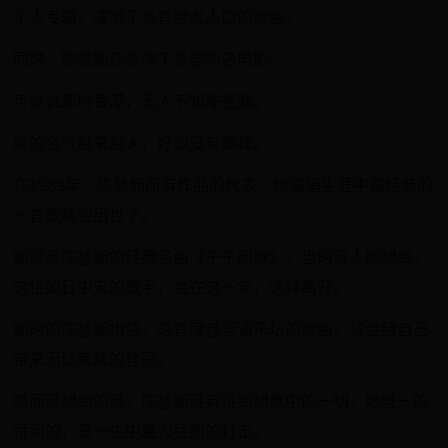
个人专辑，演唱了多首脍炙人口的歌曲。
同时，陈慧娴还参演了多部知名电影。
可以说那时香港，无人不知陈慧娴。
她的名气越来越大，好似没有巅峰。
在1989年，陈慧娴所有作品的代表，她演唱生涯中最经典的
一首歌横空出世了。
那就是陈慧娴的经典名曲《千千阙歌》，当时没人能想到，
这位如日中天的歌手，会在这一年，选择离开。
那时的陈慧娴相信，这首席卷华语乐坛的歌曲，将会给自己
带来无比荣耀的桂冠。
然而没想到的是，陈慧娴没有得到想象中的一切，她唯一的
得到的，是一生中最为猛烈的打击。