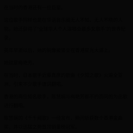
在当时的香港还有一位巨星。
这位歌手同样也是在华语音乐圈无人不知，无人不晓的人
物。她还获得了“全球华人个人演唱会最多女歌手”的世界纪
录。
英年早逝以后，她的铜像被竖立在香港星光大道上。
她就是梅艳芳。
在当时，日本歌手近藤真彦的歌曲《夕阳之歌》火遍全亚
洲，引来不少歌手填词翻唱。
香港的两位知名歌手，陈慧娴与梅艳芳都不约而同的为此歌
进行翻唱。
陈慧娴的《千千阙歌》一经发布，瞬间斩获数个香港金曲
奖，并以迅猛之势登顶销量榜冠军。