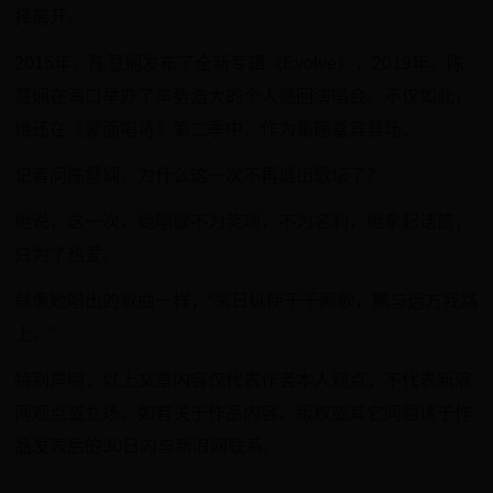
择离开。
2015年，陈慧娴发布了全新专辑《Evolve》，2019年，陈
慧娴在海口举办了声势浩大的个人巡回演唱会。不仅如此，
她还在《蒙面唱将》第二季中，作为重磅嘉宾登场。
记者问陈慧娴，为什么这一次不再退出歌坛了？
她说，这一次，她唱歌不为奖项，不为名利，她拿起话筒，
只为了热爱。
就像她唱出的歌曲一样，“来日纵使千千阙歌，飘与远方我路
上。”
特别声明：以上文章内容仅代表作者本人观点，不代表新浪
网观点或立场。如有关于作品内容、版权或其它问题请于作
品发表后的30日内与新浪网联系。