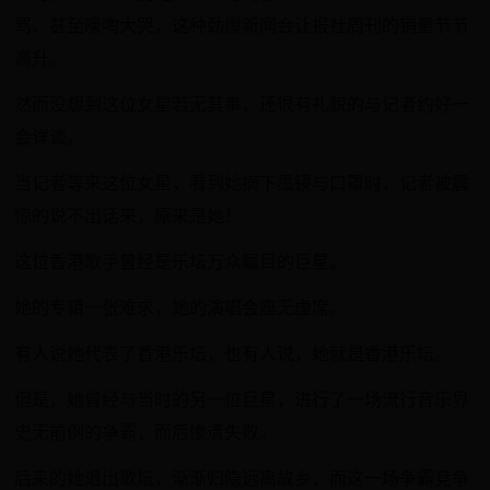
骂、甚至嚎啕大哭，这种劲爆新闻会让报社周刊的销量节节
高升。
然而没想到这位女星若无其事，还很有礼貌的与记者约好一
会详谈。
当记者等来这位女星，看到她摘下墨镜与口罩时，记者被震
惊的说不出话来，原来是她！
这位香港歌手曾经是乐坛万众瞩目的巨星。
她的专辑一张难求，她的演唱会座无虚席。
有人说她代表了香港乐坛，也有人说，她就是香港乐坛。
但是，她曾经与当时的另一位巨星，进行了一场流行音乐界
史无前例的争霸，而后惨遭失败。
后来的她退出歌坛，渐渐归隐远离故乡，而这一场争霸竞争