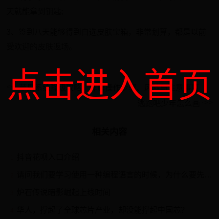
天就能拿到钥匙;
3、签到八天能够得到自选皮肤宝箱，非常划算，都是以前
受欢迎的皮肤返场。
点击进入首页
苹果系统降级攻略：详解操作步骤、风险与注意事项
逃跑吧少年怎么画
相关内容
抖音花呗入口介绍
1
请问我们要学习使用一种编程语言的时候，为什么要先进行环境搭建呢？这一步骤的目的是什么呢？vscode更换为中文方法WindowsMacos从词根词缀、单词起源和该单词的常见用法和搭配的
2
炉石传说暗影崛起上线时间
3
华人，撑起了全球芯片产业，却没能撑起中国芯？
4