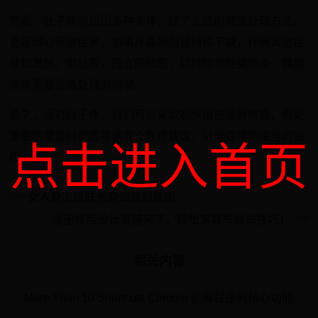
然而，肚子疼的原因多种多样，除了上述的常见处理方法，
更需细心观察症状。如果疼痛剧烈或持续不减，伴随其他症
状如发热、呕吐等，应立即就医，以排除急性阑尾炎、胰腺
炎等需要紧急处理的情况。
总之，面对肚子疼，我们可以采取初步措施缓解疼痛，但更
重要的是及时就医寻求专业医疗建议，以确保得到恰当的治
点击进入首页
疗。
女人身上皮肤光滑细腻的原因
画册排版设计灵感来了，轻松掌握布局与技巧！
相关内容
More Than 10 Shortcuts Chrome 扩展程序的核心功能
1