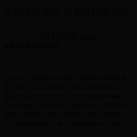
乒乓球世界杯_世界杯结束时间 -
0123838.com
老婆肚子疼应该怎么办
2026-01-04 16:14:13
当您的另一半遭遇肚子疼的情况，合理的应对措施至关重
要。首先，可以尝试药物治疗，如布洛芬缓释胶囊、对乙酰
氨基酚片或复方阿司匹林片等，它们能有效缓解疼痛感，但
务必在医生建议下使用。其次，热敷也是一个不错的选择，
用热毛巾轻敷腹部，能促进血液循环，有助于缓解疼痛。此
外，若是腹泻引起的肚子疼，还需注意补充水分，以防脱
水。