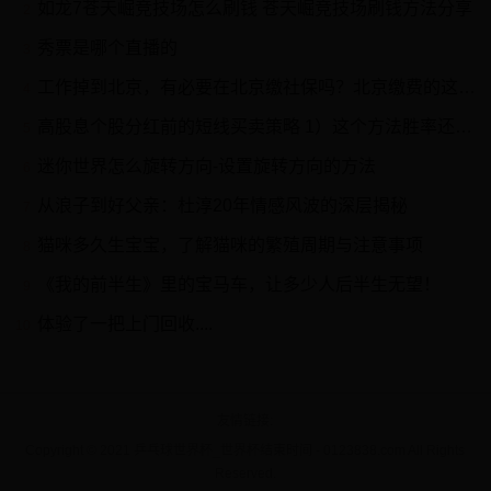
如龙7苍天崛竞技场怎么刷钱 苍天崛竞技场刷钱方法分享
2
秀票是哪个直播的
3
工作掉到北京，有必要在北京缴社保吗？北京缴费的这些好处要知晓
4
高股息个股分红前的短线买卖策略 1）这个方法胜率还可以的，必须满足几个条件。2）个股静态股息率至少在4%以上，越高越好。3）在分红实施公告日（一般晚上公...
5
迷你世界怎么旋转方向-设置旋转方向的方法
6
从浪子到好父亲：杜淳20年情感风波的深层揭秘
7
猫咪多久生宝宝，了解猫咪的繁殖周期与注意事项
8
《我的前半生》里的宝马车，让多少人后半生无望！
9
体验了一把上门回收....
10
友情链接
Copyright © 2021 乒乓球世界杯_世界杯结束时间 - 0123838.com All Rights
Reserved.