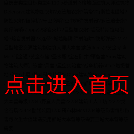
度伤害类型目标类型4-110.5秒溅射-3格地面建筑大师建筑物
Defensive建筑物加农炮?双管加农炮?箭塔?特斯拉电磁塔?
防控火炮?破碎机?守卫岗哨?空中炸弹发射器?多管迫击炮?
奥仔前哨(Zappy)?熔岩火炮?巨型加农炮?超级特斯拉电磁
塔?熔岩发射器?X连弩?城墙陷阱:弹射陷阱?隐形弹簧?Me?
巨型地雷资源建筑物建筑大师大本营(魔法Items)?黄金令牌
Me?储金罐?黄金存储?圣水瓶?宝石矿井?预备营Army建筑
物建筑大师训练营?兵营?星空实验室?战争机器Altar?增援营
地?治疗小屋?战斗科普特祭坛Other建筑物Boat?Dec或
点击进入首页
ations?Obstacles?时光钟楼?圣水Cart都城大本营等级
12345678910可建造数0122222222大小2x2可建造数卫城
大本营等级12345野蛮人兵营22234建筑工人工坊22222戈
仑石场23444骷髅公园1233哥布林Mes1234等级伤害每秒伤
害每次生命值建造费用都城大本营等级需要卫城大本营等级
需要