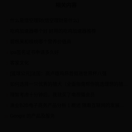
相关内容
什么是悟空理财(悟空理财是什么)
1
吃鸡加速器哪个好 好用的吃鸡加速器推荐
2
碧根果和核桃哪个营养价值高
3
ipa签名证书申请多久好
4
客家文化
5
[篮球公元]法国：高卢雄鸡昂首挺进世界杯八强
6
如何选择一只优秀的猎犬（全面指南帮你挑选理想的猎犬）
7
理智考虑十分钟后，我就买了电视猫会员
8
渔业B2B电子商务产品分析 1 概述 随着互联网的发展，传统的线下营销方式遇到诸多瓶颈，但互联网所能实现的“全民互联”、“人人营销”的功能和移动社交...
9
Google 的产品及服务
10