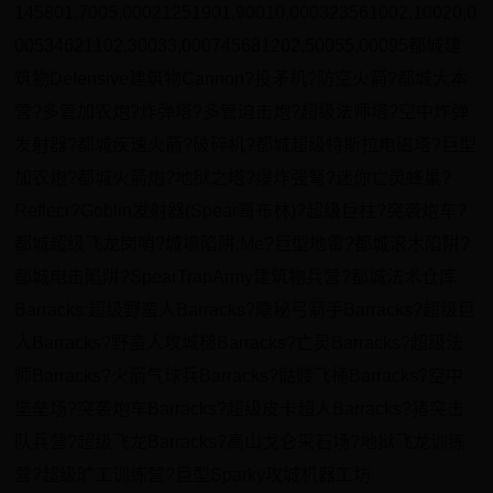
145801,7005,00021251901,90010,000323561002,10020,0
00534621102,30033,000745681202,50055,00095都城建
筑物Defensive建筑物Cannon?投矛机?防空火箭?都城大本
营?多管加农炮?炸弹塔?多管迫击炮?超级法师塔?空中炸弹
发射器?都城疾速火箭?破碎机?都城超级特斯拉电磁塔?巨型
加农炮?都城火箭炮?地狱之塔?爆炸强弩?迷你亡灵蜂巢?
Reflecr?Goblin发射器(Spear哥布林)?超级巨柱?突袭炮车?
都城超级飞龙岗哨?城墙陷阱:Me?巨型地雷?都城滚木陷阱?
都城电击陷阱?SpearTrapArmy建筑物兵营?都城法术仓库
Barracks:超级野蛮人Barracks?隐秘弓箭手Barracks?超级巨
人Barracks?野蛮人攻城槌Barracks?亡灵Barracks?超级法
师Barracks?火箭气球兵Barracks?骷髅飞桶Barracks?空中
堡垒场?突袭炮车Barracks?超级皮卡超人Barracks?猪突击
队兵营?超级飞龙Barracks?高山戈仑采石场?地狱飞龙训练
营?超级旷工训练营?巨型Sparky攻城机器工坊