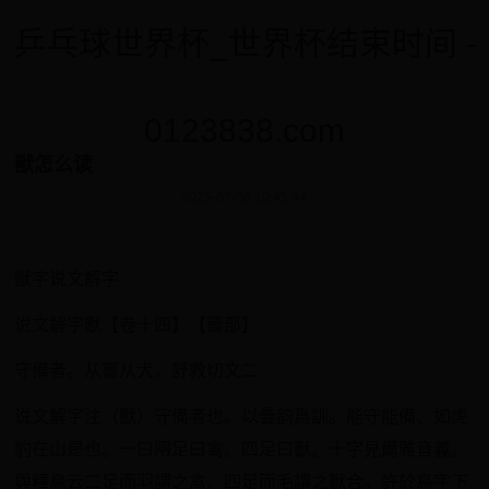
乒乓球世界杯_世界杯结束时间 -
0123838.com
獣怎么读
2025-07-06 10:45:44
獣字说文解字
说文解字獸【卷十四】【嘼部】
守備者。从嘼从犬。舒救切文二
说文解字注（獸）守備者也。以曡韵爲訓。能守能備、如虎
豹在山是也。一曰㒳足曰禽。四足曰獸。十字見爾雅音義。
與釋鳥云二足而羽謂之禽、四足而毛謂之獸合。許於鳥字下