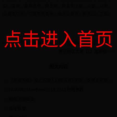
曰。長尾、禽總名也。與此同。與禽字下異。从嘼。从犬。
少儀有守犬。守禦宅舍者也。故从之會意。舒救切。三部。
点击进入首页
QQ水浒中的柴进实力如何？在江湖中地位怎样？
妻子的谎言第【1】集剧情
相关内容
《黄帝内经》说上古的人们能活到100岁，这说法可信吗？
1
HUAWEI MateBook D 14 2023 规格参数
2
鲫鱼冻的做法
3
易经数理
4