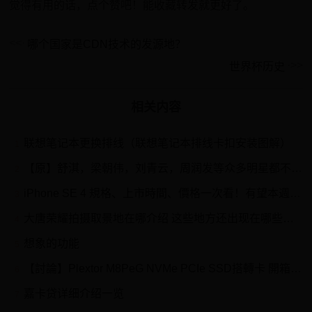
觉得有用的话，点个赞吧！能收藏转发就更好了。
哪个国家是CDN技术的发源地？
世界杯历史
相关内容
联想笔记本更换排线（联想笔记本排线卡扣安装图解）
1
【原】舒淇，梁朝伟，刘青云，周润发等众多明星都不要孩子，会不会很可惜？
2
iPhone SE 4 規格、上市時間、價格一次看！有望本週上市！
3
大唐荣耀拍摄取景地在哪介绍 这些地方还出现在哪些电视剧
4
想象的功能
5
【討論】Plextor M8PeG NVMe PCIe SSD搭轉卡 開箱+解說 @電腦應用綜合討論 哈啦板
6
嘉卡贷详细介绍一览
7