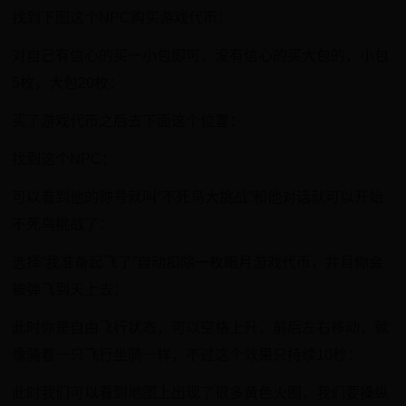
找到下图这个NPC购买游戏代币：
对自己有信心的买一小包即可，没有信心的买大包的，小包
5枚，大包20枚：
买了游戏代币之后去下面这个位置：
找到这个NPC：
可以看到他的称号就叫“不死鸟大挑战”和他对话就可以开始
不死鸟挑战了：
选择“我准备起飞了”自动扣除一枚暗月游戏代币，并且你会
被弹飞到天上去：
此时你是自由飞行状态，可以空格上升，前后左右移动，就
像骑着一只飞行坐骑一样，不过这个效果只持续10秒：
此时我们可以看到地图上出现了很多黄色火圈，我们要操纵