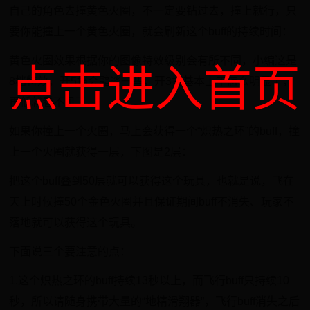
自己的角色去撞黄色火圈，不一定要钻过去，撞上就行，只
要你能撞上一个黄色火圈，就会刷新这个buff的持续时间：
黄色火圈效果根据你的图像特效级别会有所不同，小编这是
点击进入首页
8档特效，开5挡会黯淡一些，开3挡基本上不怎么明显了，
再低就看不见了。
如果你撞上一个火圈，马上会获得一个“炽热之环”的buff，撞
上一个火圈就获得一层，下图是2层：
把这个buff叠到50层就可以获得这个玩具，也就是说，飞在
天上时候撞50个金色火圈并且保证期间buff不消失、玩家不
落地就可以获得这个玩具。
下面说三个要注意的点：
1.这个炽热之环的buff持续13秒以上，而飞行buff只持续10
秒，所以请随身携带大量的“地精滑翔器”，飞行buff消失之后