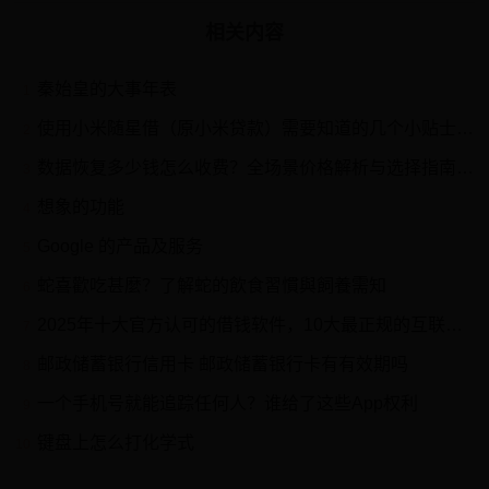
相关内容
秦始皇的大事年表
1
使用小米随星借（原小米贷款）需要知道的几个小贴士 日常生活中，我们遇到资金周转困难时，可能会用到小额贷款产品。 小米 随星借（原小米贷款）就是一款信用贷款及分期产品，相信...
2
数据恢复多少钱怎么收费？全场景价格解析与选择指南（2025年最新）
3
想象的功能
4
Google 的产品及服务
5
蛇喜歡吃甚麼？了解蛇的飲食習慣與飼養需知
6
2025年十大官方认可的借钱软件，10大最正规的互联网借贷平台
7
邮政储蓄银行信用卡 邮政储蓄银行卡有有效期吗
8
一个手机号就能追踪任何人？谁给了这些App权利
9
键盘上怎么打化学式
10