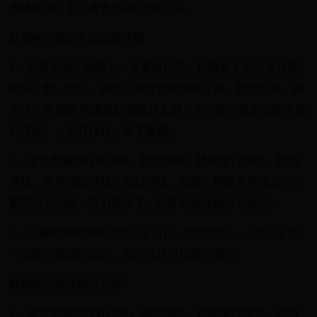
想换屏加上手工费要250到300之间。
联想t420笔记本怎么换排线
1、将笔记本正面朝上，液晶屏打开，将键盘上部扣条轻轻
撬开上翻，然后，将与主板连接的排线打开，取出扣条。第
七步：拆键盘 将键盘轻轻撬开上翻（千万要注意别扯断下面
的排线），拆开排线，取下键盘。
2、常见电脑排线有四种，暗扣排线、插座借口排线、锁扣
排线、把手锁扣排线。暗扣排线，如图，用镊子将两边的扣
朝箭头方向退，锁扣就开了，向外轻拉排线就可拉出。
3、只要将两根排线分别向上方拉，拉松动后，一边向上拉
一边抠住底端的接口，就可以将排线拔出来了。
联想笔记本排线怎么拆
1、常见电脑排线有四种，暗扣排线、插座借口排线、锁扣