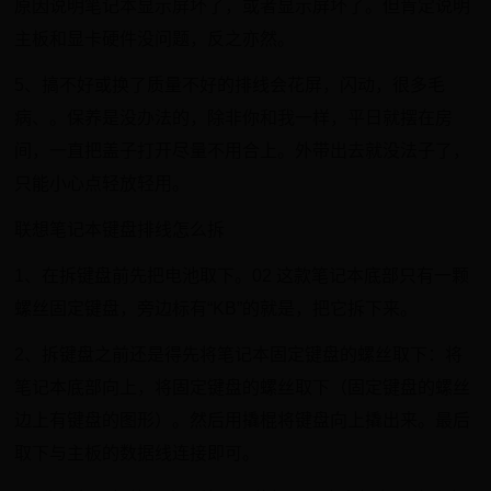
原因说明笔记本显示屏坏了，或者显示屏坏了。但肯定说明
主板和显卡硬件没问题，反之亦然。
5、搞不好或换了质量不好的排线会花屏，闪动，很多毛
病、。保养是没办法的，除非你和我一样，平日就摆在房
间，一直把盖子打开尽量不用合上。外带出去就没法子了，
只能小心点轻放轻用。
联想笔记本键盘排线怎么拆
1、在拆键盘前先把电池取下。02 这款笔记本底部只有一颗
螺丝固定键盘，旁边标有“KB”的就是，把它拆下来。
2、拆键盘之前还是得先将笔记本固定键盘的螺丝取下：将
笔记本底部向上，将固定键盘的螺丝取下（固定键盘的螺丝
边上有键盘的图形）。然后用撬棍将键盘向上撬出来。最后
取下与主板的数据线连接即可。