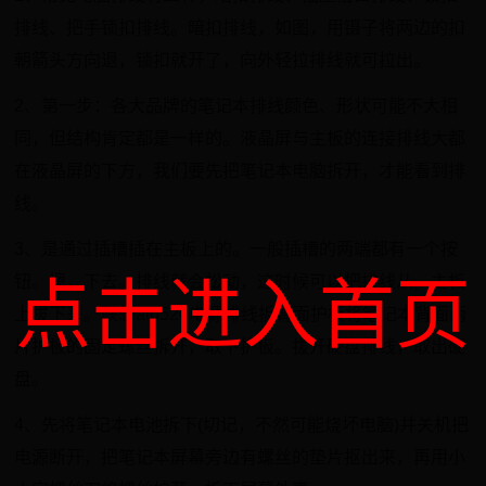
排线、把手锁扣排线。暗扣排线，如图，用镊子将两边的扣
朝箭头方向退，锁扣就开了，向外轻拉排线就可拉出。
2、第一步：各大品牌的笔记本排线颜色、形状可能不大相
同，但结构肯定都是一样的。液晶屏与主板的连接排线大都
在液晶屏的下方，我们要先把笔记本电脑拆开，才能看到排
线。
3、是通过插槽插在主板上的。一般插槽的两端都有一个按
钮。摁，下去。排线就会松动，这时候可以把排线从。主板
点击进入首页
上拔下来。联想aio520电源排线拆背面护板将笔记本背面两
片护板的固定螺丝拆开，取下护板。拔开硬盘排线，取出硬
盘。
4、先将笔记本电池拆下(切记，不然可能烧坏电脑)并关机把
电源断开，把笔记本屏幕旁边有螺丝的垫片抠出来，再用小