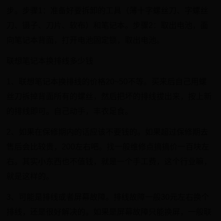
步。步骤1：准备好要拆卸的工具（薄十字螺丝刀、字螺丝
刀、镊子、刀片、软布）和笔记本。步骤2：取出电池，面
向笔记本背面，打开电池固定锁，取出电池。
联想笔记本换排线多少钱
1、联想笔记本换排线的价格20~50不等。买来后自己用螺
丝刀拆掉背面所有的螺丝，然后把坏的排线拔出来，按上新
的排线即可。自己动手，丰衣足食。
2、如果在保修期内的话应该不要钱的。如果超过保修期去
售后会比较贵，200左右吧。找一般维修点搞搞价一百块左
右。其实小东西也不值钱，就是一个手工费，这个行业嘛，
就是这样的。
3、可能是排线或者屏幕故障。排线故障一般30元左右换个
排线，还是很好解决的。如果是屏幕故障只能换屏，一般联