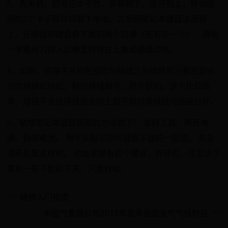
3、先关机，把笔记本平放，屏幕朝下，底壳朝上，移动底
壳的2个卡子就可以取下电池。之后把笔记本键盘这面朝
上，仔细找到键盘最下面的两个凹槽（左右各一个），再用
一字螺丝刀插入凹槽里轻轻往上推动键盘边框。
4、如图，用镊子从白色锁扣与排线之间缝隙处沿黄色箭头
方向将锁扣抬起，轻拉排线即可。把手锁扣，这个比较简
单，用镊子夹住排线插头向上掀开就可将排线与插座分开。
5、联想笔记本键盘拆卸的方法如下： 备好工具，断开电
源，拆卸电池。 用平头起子顶开键盘下面的一层边。 完全
顶开后是这样的。 你会发现有四个螺丝，拧开它，注意这个
螺丝一般不能拆下来，只能拧松。
绳缚入门指南
中国气象局公布2017年夏季全国天气气候特征