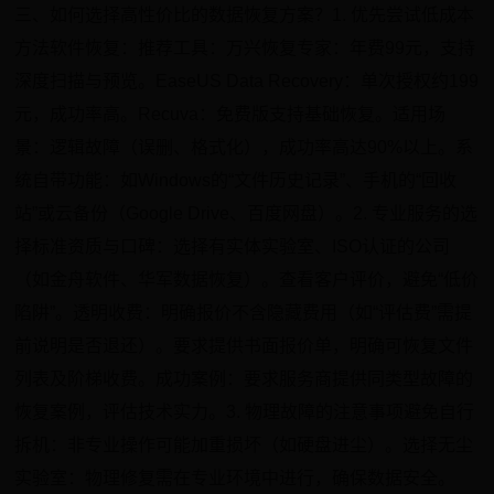
三、如何选择高性价比的数据恢复方案？1. 优先尝试低成本
方法软件恢复：推荐工具：万兴恢复专家：年费99元，支持
深度扫描与预览。EaseUS Data Recovery：单次授权约199
元，成功率高。Recuva：免费版支持基础恢复。适用场
景：逻辑故障（误删、格式化），成功率高达90%以上。系
统自带功能：如Windows的“文件历史记录”、手机的“回收
站”或云备份（Google Drive、百度网盘）。2. 专业服务的选
择标准资质与口碑：选择有实体实验室、ISO认证的公司
（如金舟软件、华军数据恢复）。查看客户评价，避免“低价
陷阱”。透明收费：明确报价不含隐藏费用（如“评估费”需提
前说明是否退还）。要求提供书面报价单，明确可恢复文件
列表及阶梯收费。成功案例：要求服务商提供同类型故障的
恢复案例，评估技术实力。3. 物理故障的注意事项避免自行
拆机：非专业操作可能加重损坏（如硬盘进尘）。选择无尘
实验室：物理修复需在专业环境中进行，确保数据安全。