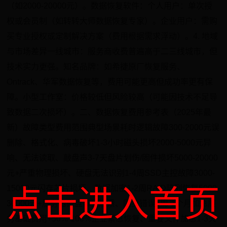
（如2000-20000元）。数据恢复软件：个人用户：单次授
权或会员制（如转转大师数据恢复专家）。企业用户：需购
买专业授权或定制解决方案（费用根据需求浮动）。4. 地域
与市场差异一线城市：服务商收费普遍高于二三线城市，但
技术实力更强。知名品牌：如希捷原厂恢复服务、
Ontrack、华军数据恢复等，费用可能更高但成功率更有保
障。小型工作室：价格较低但风险较高（可能因技术不足导
致数据二次损坏）。二、数据恢复费用参考表（2025年最
新）故障类型费用范围典型场景耗时逻辑故障300-2000元误
删除、格式化、病毒破坏1-3小时磁头损坏2000-5000元异
响、无法读取、敲盘声3-7天盘片划伤/固件损坏5000-20000
元+严重物理损坏、硬盘无法识别1-4周SSD主控故障3000-
15000元闪存芯片损坏、数据加密1-2周RAID阵列恢复5000-
点击进入首页
30000元+服务器磁盘阵列崩溃、同步错误1周-1个月加急服
务基础费用+50%-100%企业紧急恢复、重要文件加急1-3天