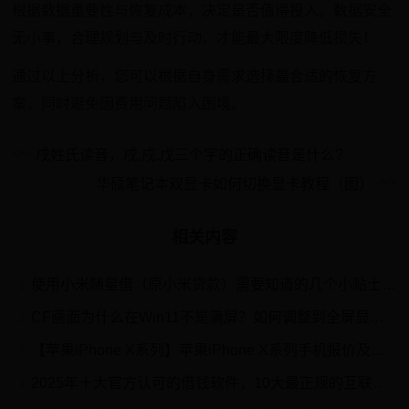
根据数据重要性与恢复成本，决定是否值得投入。数据安全
无小事，合理规划与及时行动，才能最大限度降低损失！
通过以上分析，您可以根据自身需求选择最合适的恢复方
案，同时避免因费用问题陷入困境。
戌姓氏读音，戌,戍,戊三个字的正确读音是什么?
华硕笔记本双显卡如何切换显卡教程（图）
相关内容
使用小米随星借（原小米贷款）需要知道的几个小贴士 日常生活中，我们遇到资金周转困难时，可能会用到小额贷款产品。 小米 随星借（原小米贷款）就是一款信用贷款及分期产品，相信...
1
CF画面为什么在Win11不是满屏？如何调整到全屏显示？
2
【苹果iPhone X系列】苹果iPhone X系列手机报价及图片大全
3
2025年十大官方认可的借钱软件，10大最正规的互联网借贷平台
4