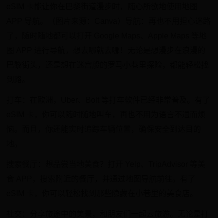
eSIM 卡能让你在巴黎街道漫步时，随心所欲地使用地图
APP 导航。（图片来源：Canva）导航：再也不用担心迷路
了，随时随地都可以打开 Google Maps、Apple Maps 等地
图 APP 进行导航，想去哪就去哪！无论是想漫步在浪漫的
巴黎街头，还是想在迷宫般的罗马小巷里探险，都能轻松找
到路。
打车：在欧洲，Uber、Bolt 等打车软件已经非常普及。有了
eSIM 卡，你可以随时随地叫车，再也不用为语言不通而烦
恼。而且，你还能实时追踪车辆位置，确保安全到达目的
地。
搜索餐厅：想品尝当地美食？打开 Yelp、TripAdvisor 等美
食 APP，搜索附近的餐厅，并通过地图导航前往。有了
eSIM 卡，你可以轻松找到那些隐藏在小巷里的美食店。
社交：分享旅途中的美景，和朋友们一起云旅游。无论是打