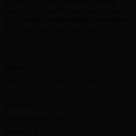
乘火车时，可以线上分享沿途的风景线。（图片来源：
Canva）有了它，你在欧洲乘火车游走各国的漫长旅途中，
除了可以即时与好友分享车窗外的风景线，也能随心所欲地
刷抖音、追剧，再也不用担心流量不够用啦！
4.5
/5
高好评率
Based on 57.000位 Trustpilot 真实用户高度好评
+1M
信誉备受国际认可
全球逾百万游客信任 Holafly
流量使用无上限