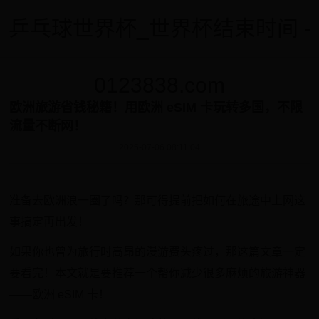
乒乓球世界杯_世界杯结束时间 -
0123838.com
欧洲旅游省钱秘籍！用欧洲 eSIM 卡玩转多国，不限
流量不断网！
2025-07-06 08:11:04
准备去欧洲浪一圈了吗？那可得提前把如何在旅途中上网这
事搞定再出发！
如果你也曾为旅行时高昂的漫游费头疼过，那这篇文章一定
要看完！本文就是要推荐一个帮你减少很多麻烦的旅游神器
——欧洲 eSIM 卡！