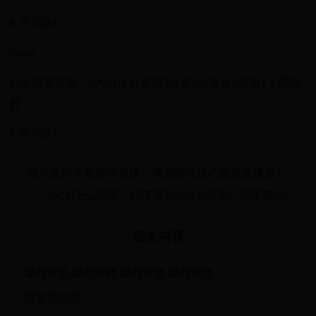
8 月 2024
violet
日本旅游攻略：5大日本必去城市+景点+美食+住宿+上网推
荐
8 月 2024
跑步怎样才能跑得更快？掌握哪些技巧能提高速度？
excel怎么固定一行不滚动(excel固定一列不滚动)
相关内容
熯的意思,熯的解释,熯的拼音,熯的部首
1
想象的功能
2