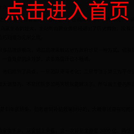
点击进入首页
什么拼多多落后了。
之前也做过自营业务，当时是为了在商家良莠不齐的情况下，
年随着商家生态的壮大，主站的自营业务已经退出了历史舞台。没
点巧妇难为无米之炊。
很多品牌旗舰店，通过品牌来触达地方政府也是一种方式。但我
，一直算是同床异梦，这条路估计也不畅通。
，他归结到了两点，一是团队逐渐老化；二是专注于第三方平台
重大调整的，不是团队多加两天班就能解决了。所以最主要的原
大体是到年底结束。但考虑到补贴效果挺好的，大概率还是有可能
。
5 年的家电下乡，从金额上来看，这一次补贴金额是 3000 亿，