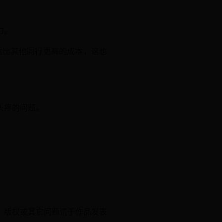
力。
远比其他同行更高的成本，这也
头疼的问题。
、版权或其它问题请于作品发表