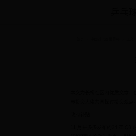
乒乓球
首页
中国对巴西世界杯
正文
本文为长桥社区内优质文章，
与投资大佬共同探讨投资观点
政府补贴
11 月拼多多发布的24 年