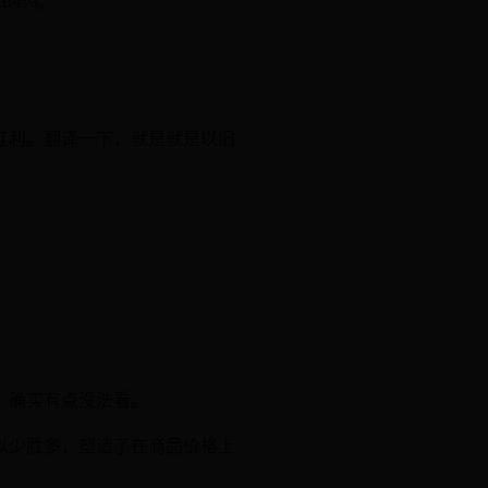
64%。
红利。翻译一下，就是就是以旧
，确实有点没法看。
以少胜多，塑造了在商品价格上