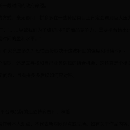
长一段时间的政府命题。
的方式，毫无疑问，拼多多在一些补贴类目上肯定会遇到巨大压
言：“……导致我们为了维护同样的商品竞争力，需要平台给出
段时间的盈利水平。”
时间” 究竟是多久？恐怕直接取决于这波补贴的强度和持续时间。
个周期，还是去寻找和自己业务逻辑的结合机会，这还真是个挺
” 新问题，且看拼多多后续如何应对吧。
地方、平台与品牌的追逐博弈赛》，窄播
表作者本人观点，不代表新浪网观点或立场。如有关于作品内容