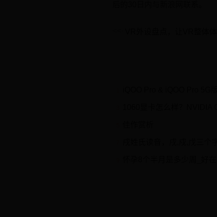
后的30日内与新浪网联系。
VR外设盘点，让VR整体
iQOO Pro & iQOO Pro 5G
1
1060显卡怎么样？NVIDIA G
3
佳作赏析
5
戌姓氏读音，戌,戍,戊三个
7
怀孕8个半月是多少周_好
9