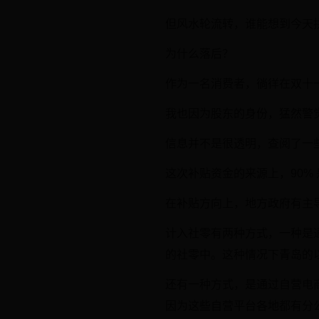
但风水轮流转，谁能想到今天拼
为什么落后？
作为一名消费者，徜徉在双十
我也因为股东的身份，猛然警
信息并不是很透明，查阅了一
这次补贴资金的来源上，90% 
在补贴方向上，地方政府有主
计入社零有两种方式，一种是
的社零中。这种情况下青岛的
还有一种方式，是通过自营电
因为这些自营平台各地都有分