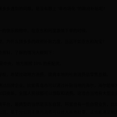
多多遇到的问题，是没有跟上 “非市场化 “的政府补贴呢？
一的快乐购物中，在京东和阿里激情下单的时候。
觉，为什么拼多多的政府补贴力度，远远不如京东和淘宝？
些资料，了解的情况大概如下：
是中央，地方按照 10% 的来配资。
导权，希望拉动地方消费，提高本地的社会消费品零售总额。
通过品牌企业。比如青岛市可以通过补贴当地的海尔，海尔能够
以旧换新，全国人民就都可以领取和消费。这适合当地有大型企
商平台，最典型的当然是京东自营，阿里也有一些自营业务，比
公司，基于分公司主体的消费可以计入本地社零，这也能满足地