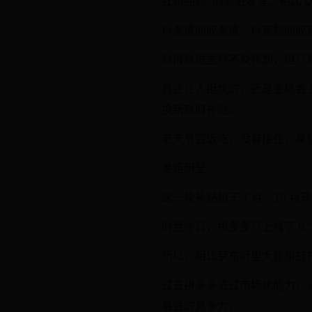
红和回购” 的激进发言。相比 Q
以激进回应激进，以克制回应克
财报数据虽然不及预期，但只是
真正让人担忧的，还是业绩会
换新政府补贴。
老天爷赏饭吃，没有接住，属
差距明显
这一轮补贴始于 7 月，10
时至今日，拼多多只上线了 6
所以，相比京东阿里大张旗鼓
过去拼多多通过市场化能力，
最强的竞争力。