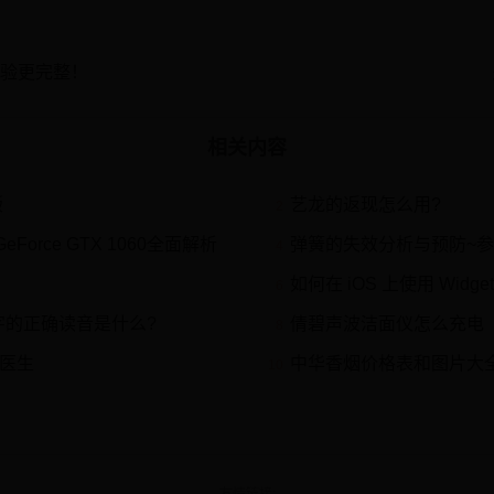
体验更完整！
相关内容
版
艺龙的返现怎么用?
2
eForce GTX 1060全面解析
弹簧的失效分析与预防~
4
如何在 iOS 上使用 Widg
6
字的正确读音是什么?
倩碧声波洁面仪怎么充电
8
在医生
中华香烟价格表和图片大全（
10