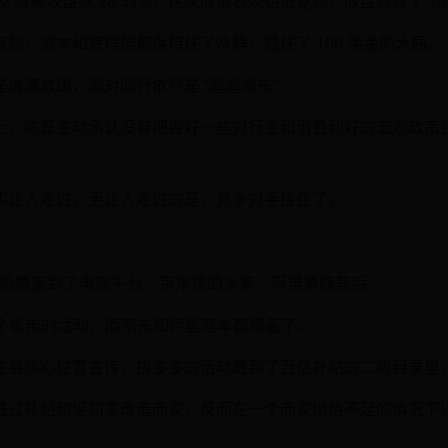
2 财报收盘跌 28.51%，这次股价表现也很克制，收盘只跌了 10.
制，资本和管理层都保持住了冷静，稳住了 100 美金的大局。
增速放缓，面对同行依然是 “遥遥领先”。
上，陈磊主动承认没有把握好一些对行业和消费利好的宏观政策
实让人难过。更让人难过的是，竞争对手接住了。
 月开始覆盖到了电商平台，京东拨的头筹，阿里紧随其后。
 个省市的活动，而京东和阿里基本都覆盖了。
在最核心位置宣传，拼多多的活动藏到了百亿补贴的二级目录里
通过补贴和惩罚来改造商家，反而在一个商家供给不足的情况下