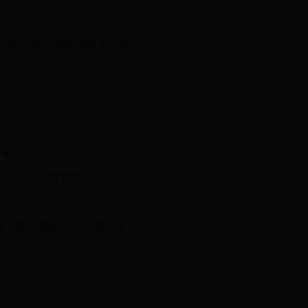
火影手游中鲛鲨满级多少级
参考！
etSmith：分步指南
最完整版） 中华香烟多少钱一包