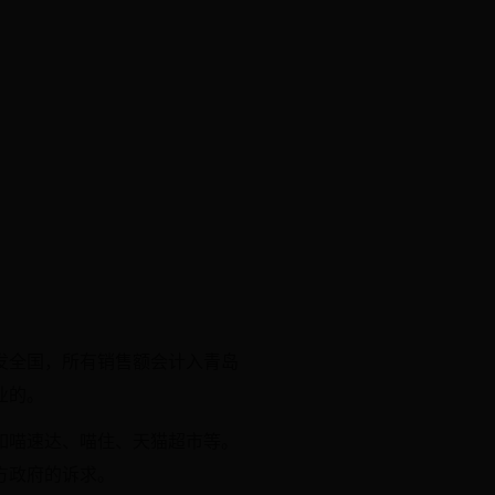
发全国，所有销售额会计入青岛
业的。
如喵速达、喵住、天猫超市等。
方政府的诉求。