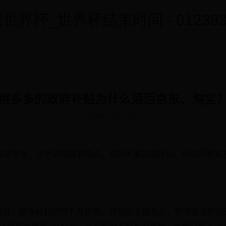
世界杯_世界杯结束时间 - 0123838
拼多多的政府补贴为什么落后京东、淘宝
2025-07-30 22:25:25
仅供参考，不代表海豚君观点，欢迎大家沟通讨论。也欢迎更多
。
 Q3 财报，营收和利润均不及预期。随后的业绩会上，管理层也相对