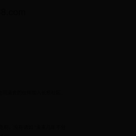
.com
？
志同道合的伙伴加入长桥社区，
克制，没有诸如 “未来几年不分