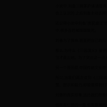
小说中,刘备三顾茅庐请诸葛
会上认识的,之后刘备主动去拜
还记得小说中刘备"携民渡江"
中,很多百姓被踩踏致死。
刘备为了保命,甚至把自己的儿
那么,为什么《三国演义》要
汉才是正统。为了突出这一点
另一个原因是,中国传统文化中
所以,当我们再次读到《三国
慧、胆识和毅力,却是值得我们
刘备的真实形象,远比我们想象
他既有仁德的一面,也有狠辣的