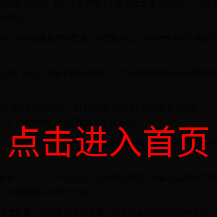
生生的励志传奇。从一个卖草鞋的小贩,到建立蜀汉政权的一代君主
逆袭的。
。他小时候跟着母亲织草席、卖草鞋为生。你能想象吗?后来成为
朋友说:"我以后要是不能像这棵树一样为大家遮风挡雨,那活着还有
镇压黄巾起义的时候。当时他只是个普通士兵,但他表现出色,一下
一下子被提拔为部门经理,是不是很激动?
点击进入首页
司,刘备很快就被免职了。你看,即使是刘备,也会遇到职场的各
。
羽和张飞。三个人一见如故,当场就结为兄弟。你有没有遇到过这种
手,刘备的事业开始有了起色。
先是投靠了公孙瓒,后来又投靠了曹操,可每次都因为各种原因不