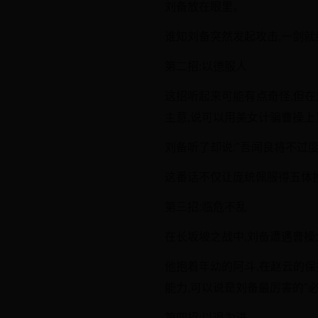
刘备放在眼里。
谁知刘备突然发起攻击,一剑
第二招:以德服人
这招听起来可能有点奇怪,但
主意,说可以用美女计骗曹操上
刘备听了却说:"吾闻良将不过
这番话不仅让庞统佩服得五体投
第三招:临危不乱
在长坂坡之战中,刘备遭遇曹
他抱着年幼的阿斗,在赵云的
能力,可以说是刘备最厉害的"
第四招:以退为进