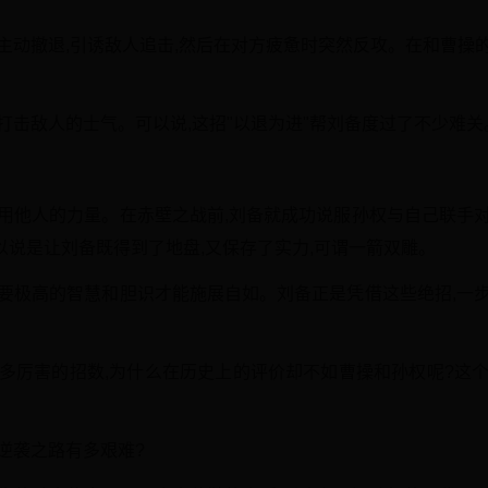
主动撤退,引诱敌人追击,然后在对方疲惫时突然反攻。在和曹操
打击敌人的士气。可以说,这招"以退为进"帮刘备度过了不少难关
利用他人的力量。在赤壁之战前,刘备就成功说服孙权与自己联手对
说是让刘备既得到了地盘,又保存了实力,可谓一箭双雕。
却需要极高的智慧和胆识才能施展自如。刘备正是凭借这些绝招,一
。
么多厉害的招数,为什么在历史上的评价却不如曹操和孙权呢?这个
逆袭之路有多艰难?