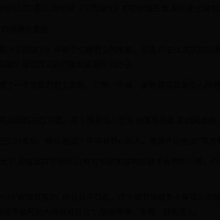
新的认识?那么,你觉得《三国演义》中的刘备形象,和历史上真实
象的扭曲与重塑
的是《三国演义》中那个仁德君主的形象。但是,历史上真实的刘备
的面纱,看看真实的刘备到底是什么样子。
造成了一个完美的君主形象。仁慈、忠诚、谦逊,简直就是圣人再世
田,和百姓同甘共苦。这个场景感人至深,但遗憾的是,这纯属虚构
巴交的农民。相反,他是个非常有野心的人。曹操评价他说:"孤老智
大了,但智谋并不穷尽,只有在穷途末路的时候才会拼死一搏。你
一对"雌雄双股剑",而且从不饮血。这个细节被很多人解读为刘
他亲手杀死的大将就有好几个,包括杨奉、车冑、蔡阳等人。