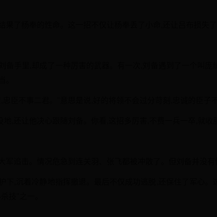
就结果了杨奉的性命。这一招不仅让杨奉丢了小命,还让吕布损失
在刘备手里,却成了一种厉害的武器。有一次,刘备遇到了一个叫庞
当。
度,忠臣不事二君。"意思是说,好的将领不会过分苛刻,忠诚的臣子
地,还让他决心跟随刘备。你看,这招多厉害,不费一兵一卒,就收
操大军追击。情况危急到连关羽、张飞都被冲散了。但刘备并没有
保护下,沉着冷静地指挥撤退。最后不仅成功逃脱,还保住了军心。
必杀技"之一。