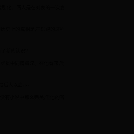
戏剧化。两人是在刘表的一次宴
但历史上的真相是,在逃跑的过程
有了新的认识?
罗贯中同情蜀汉。在他看来,蜀
能给后人以启示。
没有小说中那么完美,但他的智