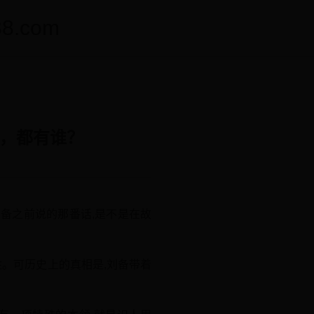
.com
上，都有谁？
刘备之前说的那番话,是不是在故
姓。可历史上的真相是,刘备带着