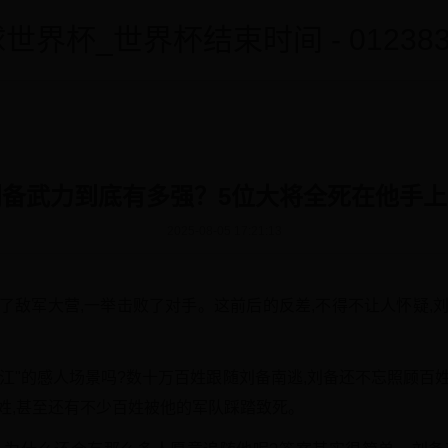
世界杯_世界杯结束时间 - 0123838
备武力到底有多强？5位大将全死在他手
2025-08-05 17:21:13
了敌军大营,一举击败了对手。这前后的反差,不得不让人怀疑,
江"的感人场景吗?数十万百姓跟随刘备南逃,刘备还不忘照顾百
姓,甚至还有不少百姓被他的军队踩踏致死。