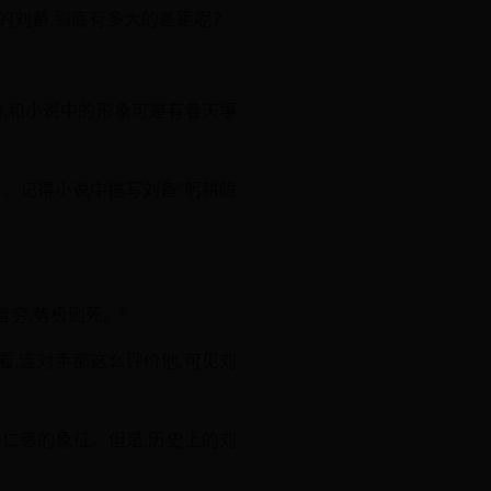
的刘备,到底有多大的差距呢?
,和小说中的形象可是有着天壤
。记得小说中描写刘备"躬耕陇
。
穷,势极则死。"
看,连对手都这么评价他,可见刘
备仁慈的象征。但是,历史上的刘