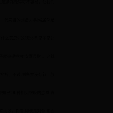
,这条路走得可不容易。让我们
一代枭雄的刘备,小时候居然是
什么意思?"这话说得,是不是让
子就被提拔为"安喜县尉"。这就
种挫折。不过,刘备并没有就此放
知己?那种相见恨晚的感觉,真
欢而散。你看,即使是刘备,也会