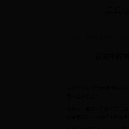
乒乓球
首页
中国对巴西世界杯
正文
正史中的刘
就在不久后,刘备亲自带兵偷袭
意麻痹对手呢?
还记得三国演义中那个"携民渡
大军南逃时,根本顾不上照顾百