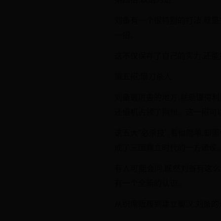
刘备有一个很特别的打法,就是
一招。
这不仅保存了自己的实力,还能
第五招:借刀杀人
刘备最厉害的地方,就是懂得
还借机占领了荆州。这一招可以
这五大"必杀技",看似简单,
成了三国鼎立时代的一方诸侯
有人可能会问,既然刘备有这
有一个全新的认识。
从织席贩履到建立蜀汉:刘备的