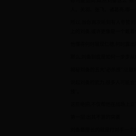
你可能会问,既然刘备这么"
人。关羽、张飞、诸葛亮,哪一
所以,当你再次听到有人夸赞刘
上的刘备,或许更像是一个戴
他懂得何时展现仁德,何时露
那么,刘备到底是如何一步步从
揭秘刘备的五大"必杀技":让
说起刘备的武力,很多人可能
技"。
这些绝招,不仅帮他在战场上立
第一招:出其不意的突袭
刘备最擅长的就是打对手一个