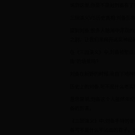
说到这里,你是不是对刘备有了
三国演义VS历史真相:刘备形
提到刘备,很多人脑海中浮现
之别。让我们来揭开这层神秘
在《三国演义》中,刘备被塑
亩"的场景吗?
刘备在新野的时候,亲自下地种
历史上的刘备,可不是什么老实
意思是说,刘备这个人虽然年纪
备的厉害。
《三国演义》中,刘备手持的是
备可不是什么不沾血的君子。