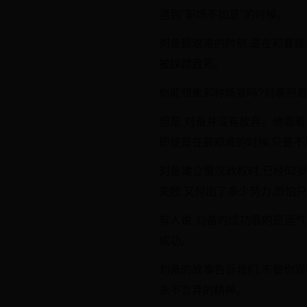
遇到"职场不如意"的时候。
刘备最艰难的时刻,是在和曹
被踩踏致死。
你能想象那种场景吗?刘备抱着
但是,刘备并没有放弃。他靠着
即使是在最艰难的时候,只要不
刘备建立蜀汉政权时,已经62
失败,又付出了多少努力,恐怕
有人说,刘备的成功靠的是运气
成功。
刘备的故事告诉我们,不管你现
永不言弃的精神。