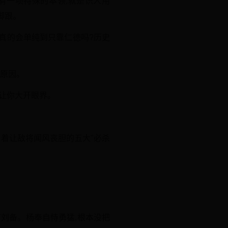
有一项特殊的本领,就是识人用
脚跟。
,真的会单纯到只靠仁德吗?历史
正原因。
会让你大开眼界。
着让敌将闻风丧胆的五大"必杀
刘备。杨奉自恃勇猛,根本没把