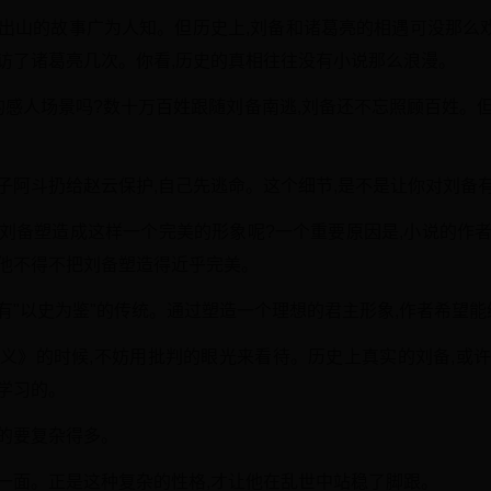
亮出山的故事广为人知。但历史上,刘备和诸葛亮的相遇可没那么
访了诸葛亮几次。你看,历史的真相往往没有小说那么浪漫。
的感人场景吗?数十万百姓跟随刘备南逃,刘备还不忘照顾百姓。
子阿斗扔给赵云保护,自己先逃命。这个细节,是不是让你对刘备
把刘备塑造成这样一个完美的形象呢?一个重要原因是,小说的作者
,他不得不把刘备塑造得近乎完美。
有"以史为鉴"的传统。通过塑造一个理想的君主形象,作者希望
演义》的时候,不妨用批判的眼光来看待。历史上真实的刘备,或许
学习的。
的要复杂得多。
一面。正是这种复杂的性格,才让他在乱世中站稳了脚跟。