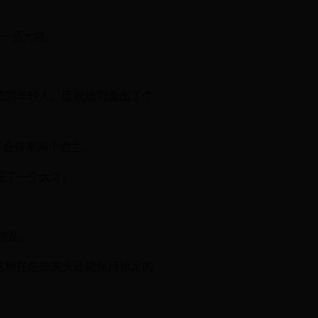
了一员大将。
统的年轻人。庞统给刘备出了个
不会侍奉两个君主。
服了一个大才。
慌乱。
这种在危急关头还能保持镇定的