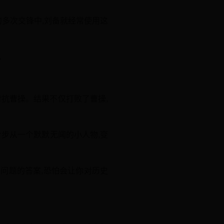
的多次交锋中,刘备就经常使用这
。
抗曹操。结果不仅打败了曹操,
步步从一个默默无闻的小人物,变
问题的答案,恐怕会让你对历史