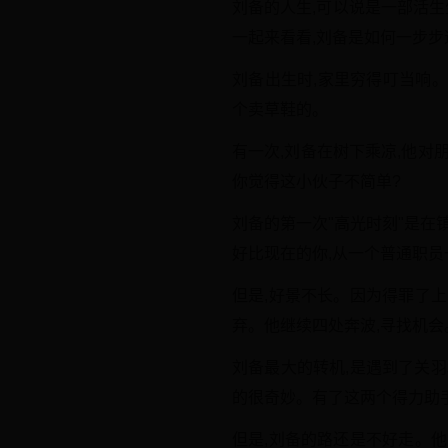
刘备的人生,可以说是一部活
一起来看看,刘备是如何一步步
刘备出生时,家里穷得叮当响
个卖草鞋的。
有一次,刘备在树下乘凉,他对
你觉得这小伙子不简单?
刘备的第一次"高光时刻"是在
好比现在的你,从一个普通职员
但是,好景不长。因为得罪了上
弃。他继续四处奔波,寻找机会
刘备最大的转机,是遇到了关
的很奇妙。有了这两个得力助
但是,刘备的路还是不好走。他