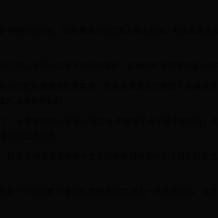
操争夺荆州的时候。当时,曹操派张辽等人追击刘备。刘备带着几万
自己的儿子阿斗,在千军万马中逃命。这种时刻,恐怕是刘备一生
自己的能力,慢慢地积累实力。终于,在诸葛亮的帮助下,刘备占领
放弃,总会有转机的。
岁了。从卖草鞋的小贩,到一国之主,刘备用了大半辈子的时间。
只有他自己才知道。
。但是,如果没有那种永不放弃的精神,没有那种识人用人的能力
在处于什么位置,只要你有梦想,有毅力,总有一天会成功的。当然