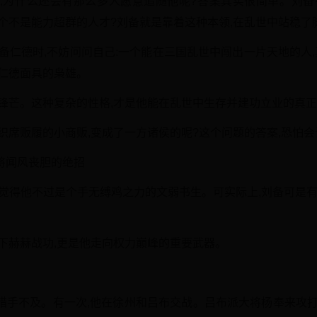
狠",为什么还会有那么多人愿意追随他呢?答案其实很简单。刘备
个不是能力超群的人才?刘备就是靠着这种本领,在乱世中站稳了
备仁德时,不妨问问自己:一个能在三国乱世中闯出一片天地的人
着仁德面具的枭雄。
出锋芒。这种复杂的性格,才是他能在乱世中生存并建功立业的真
织席贩履的小商贩,变成了一方诸侯的呢?这个问题的答案,恐怕
敌将闻风丧胆的绝招
会觉得他不过是个手无缚鸡之力的文弱书生。可实际上,刘备可是有
下赫赫战功,更是他走向权力巅峰的重要武器。
措手不及。有一次,他在徐州和吕布交战。吕布派大将杨奉来攻打