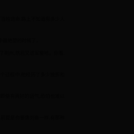
百姓逃命,路上不知道有多少人
中最绝望的时候了。
了荆州,然后又进军蜀地。你看,
这个过程中,他经历了多少挫折和
,即使有再好的运气,恐怕也难以
,前提是你要像刘备一样,有那种