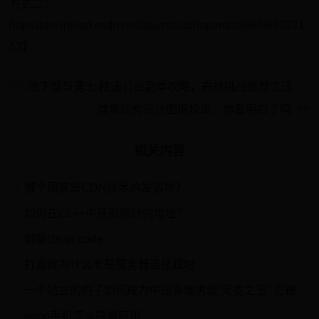
方式二：
https://download.csdn.net/download/paperdata666/899221
53】
地下城与勇士 精选公会副本攻略，高效挑战推荐之选
建筑结构设计图纸校审，你看明白了吗
相关内容
哪个国家是CDN技术的发源地？
1
如何在c/c++中获取指针的地址？
2
聊聊clean code
3
打游戏为什么老是服务器连接超时
4
一个站立的豹子如何成为中国高端男装“无冕之王” 它被视为服装界的“灵魂品牌”，它是无数商业领袖选择的第一套西服，它经典的“X”西服版型，一度成为上世纪90年代影响中国男...
5
oppo手机怎么隐藏应用
6